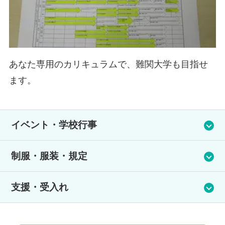
s
あなた専用のカリキュラムで、難関大学も目指せ
ます。
イベント・学校行事
毎月の校外学習は、文化遺産見学やグループごとでのフィール
制服・服装・規定
ドワーク、街角散策、ものづくり体験など、様々なものを用意
しています。強制ではなく自由参加ですので、行きたいと思っ
制服のご用意はありますが、購入・着用は自由です。
たとき、行きたいと思ったものに参加してもらえれば大丈夫で
支援・受入れ
生徒の皆さんにお願いしているのは、髪の毛を染めない(パーマ
す。
による脱色も含む)こと・ピアスを着用して登校しないことの
２つだけです。
支援体制