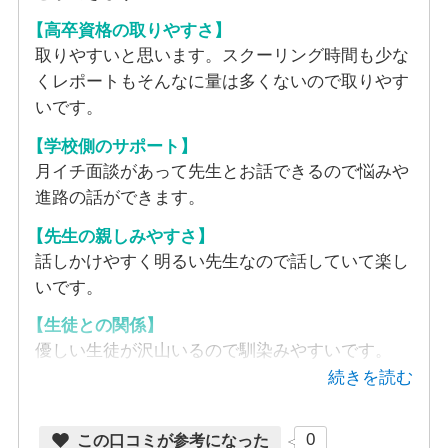
添い、共に良い場を作っていきたいという想いで運営しており
対応可能コース
ます。
【高卒資格の取りやすさ】
・進学コース
・進学コース
取りやすいと思います。スクーリング時間も少な
・特進コース
・進学コース
・特進コース
対応可能コース
・進学コース＋オンラインサポート
くレポートもそんなに量は多くないので取りやす
・特進コース
・進学コース＋オンラインサポート
いです。
・進学コース＋オンラインサポート
・進学コース
スクーリング会場／日数／形態
スクーリング会場／日数／形態
・特進コース
【学校側のサポート】
スクーリング会場／日数／形態
・進学コース＋オンラインサポート
月イチ面談があって先生とお話できるので悩みや
会場：草津キャンパス ／日数：履修科目数に応じて異なりま
会場：彦根キャンパス ／日数：履修科目数に応じて異なりま
進路の話ができます。
す。 ／形態：個別指導型のスクーリングを毎日実施していま
会場：伏見キャンパス ／日数：履修科目数に応じて異なりま
す。 ／形態：個別指導型のスクーリングを毎日実施していま
スクーリング会場／日数／形態
す。草津キャンパスのみで完結します。必要最低限の出席以上
す。 ／形態：個別指導型のスクーリングを毎日実施していま
す。彦根キャンパスのみで完結します。必要最低限の出席以上
【先生の親しみやすさ】
に、毎日登校することも可能です。
す。伏見キャンパスのみで完結します。必要最低限の出席以上
に、毎日登校することも可能です。
話しかけやすく明るい先生なので話していて楽し
会場：北大路キャンパス ／日数：履修科目数に応じて異なりま
に、毎日登校することも可能です。
いです。
す。 ／形態：個別指導型のスクーリングを毎日実施していま
教室数
教室数
す。北大路キャンパスのみで完結します。必要最低限の出席以
【生徒との関係】
教室数
上に、毎日登校することも可能です。
６つ
優しい生徒が沢山いるので馴染みやすいです。
５つ
４つ
続きを読む
教室数
自習室
自習室
自習室
４つ
0
この口コミが参考になった
あり