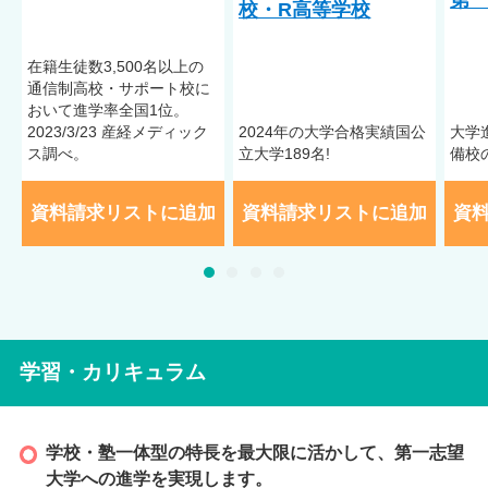
校・R高等学校
めに、平日は毎日開校。週〇日コースという設定はしていませ
ん。全キャンパスにフリースペースもあり、勉強しなくてもリ
在籍⽣徒数3,500名以上の
ラックスして過ごせる居場所があります。心の安定が学びへの
通信制⾼校・サポート校に
意欲につながると信じていますので、教職員一同、毎日温かく
おいて進学率全国1位。
支えていきます。
2023/3/23 産経メディック
2024年の大学合格実績国公
大学
ス調べ。
立大学189名!
備校
1クラス10名以下
午後スタートカリキュラム
保護者相談
家庭訪問対応
資料請求リストに追加
資料請求リストに追加
資
受入実績
不登校／アスペルガー症候群（AS）／自閉症スペクトラム
（ASD）／注意欠陥多動性障害（ADHD）／学習障害（LD）／
起立性調節障害／うつ病
※受入実績は、受入れを確定するものではありません。症状に
学習・カリキュラム
よって異なりますので、詳しくは学校へお問い合わせくださ
い。
学校・塾一体型の特長を最大限に活かして、第一志望
大学への進学を実現します。