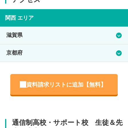
関西 エリア
滋賀県
草津キャンパス
京都府
彦根キャンパス
北大路キャンパス
資料請求リストに追加【無料】
伏見キャンパス
住所
滋賀県草津市大路2-3-11
住所
住所
通信制高校・サポート校 生徒＆先
電話番号
滋賀県彦根市西今町字下郷77-8