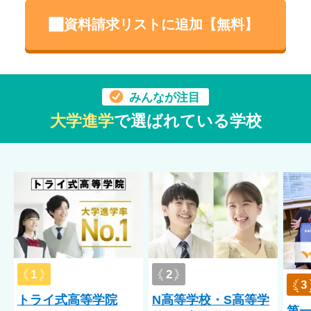
月に１回、生徒との二者面談を実施し精神面のフォローを行っ
資料請求リストに追加【無料】
ています。保護者様向けには、保護者交流会・コーチングセミ
ナー・ほめ育セミナーを実施しています。
専門家のメンタルサポートあり
みんなが注目
生活サポート・メンタルケア
大学進学
で選ばれている学校
ゴールフリー高等学院は、高校卒業は「ゴール」ではない、長
い人生の中の「通過点」の１つだと考えています。そのため、
生徒が卒業後も自分の人生を自分らしく過ごせるように、卒業
する時には生活面や精神面でも自立している状態を目指して
日々サポートしています。学校に通うことへの不安、人間関係
の悩み、将来への戸惑いなど、生徒が抱えるさまざまな気持ち
に寄り添い、一緒に解決の道を探します。「もっと頑張れ」と
いう漠然とした励ましではなく、日常生活や学習の中で「どの
ように取り組めば良いか」を一緒に考えます。小さな困りごと
1
2
も気軽に相談できるように最低でも月に１回は先生との二者面
3
談を実施しており、安心して相談できる環境を整えています。
トライ式高等学院
N高等学校・S高等学
第
また、生活リズムを整えたい、登校の習慣をつけたい生徒のた