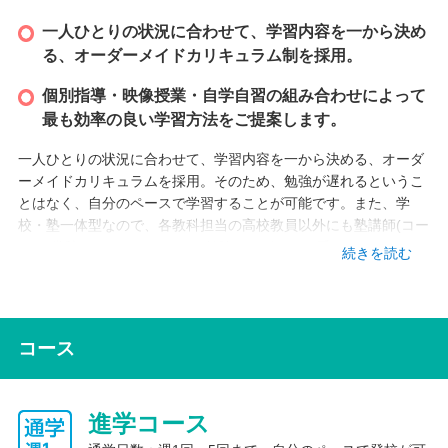
一人ひとりの状況に合わせて、学習内容を一から決め
る、オーダーメイドカリキュラム制を採用。
個別指導・映像授業・自学自習の組み合わせによって
最も効率の良い学習方法をご提案します。
一人ひとりの状況に合わせて、学習内容を一から決める、オーダ
ーメイドカリキュラムを採用。そのため、勉強が遅れるというこ
とはなく、自分のペースで学習することが可能です。また、学
校・塾一体型なので、各教科担当の高校教員以外にも塾講師(コー
チ)が常駐しており、いつでも勉強のサポートを受けることができ
続きを読む
ます。塾講師(コーチ)は社会人のほか、ゴールフリー高等学院を
卒業した大学生コーチも複数人います。同じような経験をし、同
じ環境で学習し、合格をつかみ取った先輩達からは、他では聞け
ない貴重なアドバイスを受けることができます。
コース
インターネット学習
進学コース
学校と自宅の両方で、プロの予備校講師による映像授業をいつで
も視聴することができます。より効率よく学習し、短期間で学力