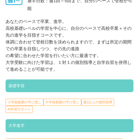
通学日数：週1回～5回まで、自分のペースで登校が可
を伸ばしたい生徒には最適です。
能
あなたのペースで卒業、進学。
基礎学習
高校基礎レベルの学習を中心に、自分のペースで高校卒業＋その
先の進学を目指すコースです。
小学校範囲の学び直し
中学校範囲の学び直し
週1以上の個別指導
体調に合わせて登校日数を決められますので、まずは所定の期間
AI学習サポート
での卒業を目指しつつ、その先の進路
の希望に合わせた学習を行いたい方に最適です。
ゴールフリー高等学院では、生徒一人ひとりのペースに合わせた
大学受験に向けた学習は、１対１の個別指導と自学自習を併用し
基礎学習のサポートを行っています。勉強に苦手意識があって
て進めることが可能です。
も、基礎から少しずつ理解を積み重ねられるよう分かるところか
ら丁寧に指導しています。中学校範囲や、中には小学校範囲から
基礎学習
復習をしている生徒もいます。レポート課題の進め方も教員やコ
ーチがそばで見守り、分からない部分はその場で質問できる環境
が整っています。自習室は常に開放していますので、勉強の習慣
小学校範囲の学び直し
中学校範囲の学び直し
週1以上の個別指導
づけをしたい人は予約なしでいつでも自習室で勉強することがで
AI学習サポート
きます。自習室には、いつでも質問対応してくれる先生がいる自
習室、静かに勉強したい人のための生徒のみの自習室と２種類ご
大学進学
用意しています。その日、その時の気分によって使い分けられま
す。勉強のサポートは全て個別指導ですので、保護者の方にとっ