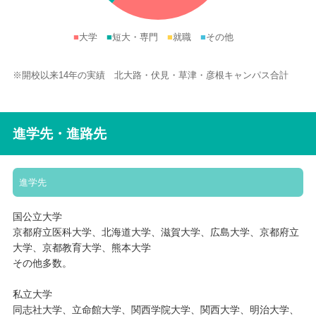
■
大学
■
短大・専門
■
就職
■
その他
※開校以来14年の実績 北大路・伏見・草津・彦根キャンパス合計
進学先・進路先
進学先
国公立大学
京都府立医科大学、北海道大学、滋賀大学、広島大学、京都府立
大学、京都教育大学、熊本大学
その他多数。
私立大学
同志社大学、立命館大学、関西学院大学、関西大学、明治大学、