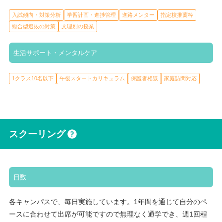
入試傾向・対策分析
学習計画・進捗管理
進路メンター
指定校推薦枠
総合型選抜の対策
文理別の授業
生活サポート・メンタルケア
1クラス10名以下
午後スタートカリキュラム
保護者相談
家庭訪問対応
スクーリング
日数
各キャンパスで、毎日実施しています。1年間を通じて自分のペ
ースに合わせて出席が可能ですので無理なく通学でき、週1回程