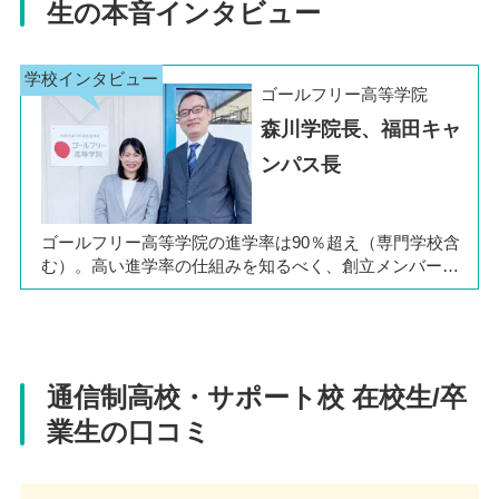
生の本音インタビュー
京都府京都市北区小山北上総町13
住所
077-501-5300
電話番号
京都府京都市伏見区桃山井伊掃部西町5
電話番号
ゴールフリー高等学院
アクセス
0749-47-5502
075-366-2295
電話番号
森川学院長、福田キャ
JR琵琶湖線 草津駅 徒歩7分
ンパス長
アクセス
075-606-1100
アクセス
教員コメント
JR琵琶湖線 南彦根駅 徒歩3分
地下鉄烏丸線 北大路駅 東口すぐ
アクセス
ゴールフリー高等学院の進学率は90％超え（専門学校含
草津キャンパスでは複数のコーチが常駐し、
む）。高い進学率の仕組みを知るべく、創立メンバーで
教員コメント
近鉄京都線・京阪本線 丹波橋駅 徒歩3分
教員コメント
ある森川学院長、福田キャンパス長にオンラインで話を
ほどよい距離感で生徒それぞれの学びを支援
伺いました。
します。何よりも頼れる存在は、琵琶湖より
大学進学を目指す生徒が集まる通信制高校。
心の広いキャンパス長。生徒の想いを丸ごと
ここには、大学進学という同じ目標を持った
教員コメント
不登校だった生徒の驚くほどの成長に、いつ
受け止めてくれる包容力があります。
仲間がいます。 皆さんに寄り添いサポートし
も力をもらっています。ここには生徒の「や
てくれる先生やコーチがたくさんいます。 自
通信制高校・サポート校 在校生/卒
伏見キャンパスは、卒業の時に「ここに通え
りたい」をサポートしてくれる先生がいま
キャンパス長 倉津 高典 先生
分の目指す道を見つけ、輝くための準備を一
てよかった」と感じられる学校です。大学進
業生の口コミ
す。 生徒の想いを実現できるよう全力でサポ
緒にしましょう。
学を目指す仲間と切磋琢磨しながら、充実し
ートします。
た高校生活を送れます。皆さんがより充実し
学院長 森川 賢一 先生
キャンパスの特徴
キャンパス長 引口 海音 先生
た毎日を過ごせるよう、全力でサポートしま