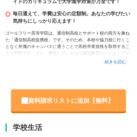
イドのカリキュラムで大学進学対策が万全です！
毎日通えて、学費は安心の定額制。あなたの学びたい
気持ちにしっかり応えます！
ゴールフリー高等学院は、通信制高校とサポート校の両方を兼ね
た「通信制高校提携校」です。そのため、本校や協力校に行くこ
となく所属のキャンパスに通うことで高校卒業資格を取得するこ
とが可能です。また、運営しているのは個別教育のパイオニアで
あるゴールフリーなので、塾や予備校なしで大学や専門学校に進
続きを読む
学することができます。高校卒業も、進学も目指したいあなたに
最適な環境です。
設立
資料請求リストに追加【無料】
2012 年
本校情報
学校生活