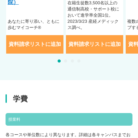
院）
在籍⽣徒数3,500名以上の
通信制⾼校・サポート校に
おいて進学率全国1位。
あなたに寄り添い、ともに
2023/3/23 産経メディック
複数
歩むマイコーチ®
ス調べ。
プす
資料請求リストに追加
資料請求リストに追加
資
学費
授業料
各コースや単位数により異なります。詳細は各キャンパスまでお