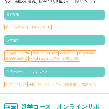
など、志望校に最適な勉強ができる環境をご用意しています。
面談で定期的に進捗を確認しながら必要に応じてカリキュラムを
修正していきます。自習室はいつでも利用可能で、開校時間中は
複数の先生がすぐに質問や相談に対応できる体制が整っていま
基礎学習
す。保護者の方にとっては「任せきりにせず、一緒に考えてくれ
る」安心感があり、生徒自身も「受験までの具体的な道筋が見え
週1以上の個別指導
AI学習サポート
る」ことで前向きに学習に取り組めます。単なる教科指導だけで
はなく、未来へつながる学びを提供しています。
大学進学
入試傾向・対策分析
学習計画・進捗管理
進路メンター
指定校推薦枠
総合型選抜の対策
入試対策オンライン講座
文理別の授業
生活サポート・メンタルケア
1クラス10名以下
午後スタートカリキュラム
保護者相談
家庭訪問対応
進学コース＋オンラインサポ