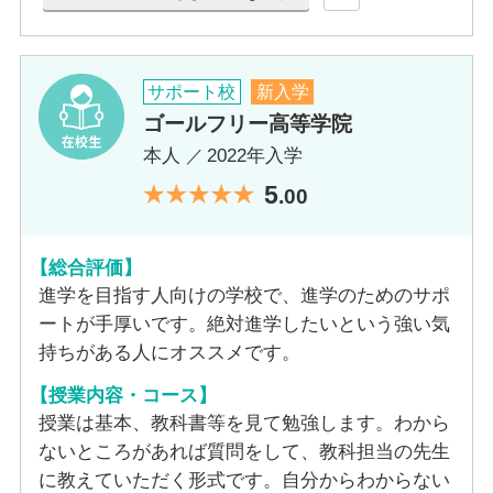
あり
あり
自習室
PC台数
PC台数
PC台数
あり
サポート校
新入学
16台
７台
ゴールフリー高等学院
5台
PC台数
本人
2022年入学
設備情報
設備情報
5
設備情報
.00
４台
無料Wi-Fi完備。希望者には無料でタブレットをお渡しします。
無料Wi-Fi完備。希望者には無料でタブレットをお渡しします。
タブレットは卒業後も返却不要です。
無料Wi-Fi完備。希望者には無料でタブレットをお渡しします。
タブレットは卒業後も返却不要です。
設備情報
【総合評価】
タブレットは卒業後も返却不要です。
進学を目指す人向けの学校で、進学のためのサポ
無料Wi-Fi完備。希望者には無料でタブレットをお渡しします。
ートが手厚いです。絶対進学したいという強い気
タブレットは卒業後も返却不要です。
持ちがある人にオススメです。
【授業内容・コース】
授業は基本、教科書等を見て勉強します。わから
ないところがあれば質問をして、教科担当の先生
に教えていただく形式です。自分からわからない