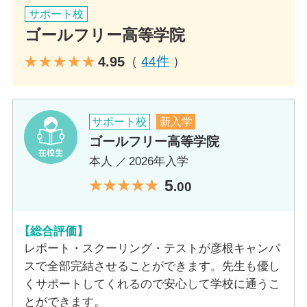
す。
サポート校
草津キャンパスは、５階建て建物１棟全てがゴールフリー高等
ゴールフリー高等学院
キャンパスの特徴
学院のキャンパスです。1階は先生と生徒、生徒どうしの交流や
キャンパス長 相原 友紀 先生
キャンパスの特徴
勉強から離れてリフレッシュできるフリースペース、2階以上は
4.95
（
44件
）
勉強に集中できる教室になっており、集中とリフレッシュを切
生徒とかかわる先生（社員、教員、コーチ）は皆、教育コーチ
彦根キャンパスは、大学でインテリアデザインを学んだ卒業生
り替えながら学べる環境が整っています。 授業はすべて個別指
ングの資格を持っており、安心して登校していただける環境を
キャンパスの特徴
が先生と一緒にデザインしたおしゃれな内装が特徴です。生徒
導で、小中学校の学び直しから大学受験対策まで、生徒一人ひ
整えています。 月一回以上の二者面談では、勉強や進路の相談
がリラックスして過ごせるフリースペースと、学習に集中でき
とりの目標と現状の学力・理解度に応じた学習計画を立てま
から悩みごとなど、なんでも相談できます。生徒との距離が近
伏見キャンパスは、近鉄・京阪「丹波橋駅」から徒歩3分の便利
る5つの教室があり、メリハリをつけて過ごすことができます。
サポート校
新入学
す。月１回の教員と生徒との二者面談では、勉強の悩みだけで
く親しみやすい環境です。 志共育講座では、生徒が将来どうい
な立地にある、大学進学を目指す生徒のための通信制高校で
フリースペースではカードゲームや読書、友達との会話を楽し
ゴールフリー高等学院
なく、私生活や生活リズムのことなど、何でも相談できます。
ったことがしたいのかを考え、様々なワークに取組み自身の軸
す。単位取得に必要なスクーリング、レポート、テストはすべ
む生徒の姿が見られ、放課後には、ゴールフリー高等学院でで
他人と比べるのではなく、昨日の自分と比べる。昨日の自分よ
となる志を立てます。志を立てることで進路を明確にし、受験
本人
2026年入学
て伏見キャンパスで行えます。授業は毎週毎日開講しており、
きた友人とビバシティやプロシードアリーナに遊びに行く生徒
り今日の自分が成長していることを実感してもらえるよう、
勉強に意欲的に取組める環境を作っています。 北大路イオンが
自分の体調や予定に合わせて自由に登校することが可能です。
もいます。南彦根駅から徒歩5分の閑静な住宅街に位置するた
5
.00
日々の小さな成功体験の積み重ねができることを大切に生徒と
目の前という登校しやすい立地で、清潔感のあるキャンパスに
すべての授業は個別指導型で、生徒一人ひとりに最適な受験カ
め、近くの公園でキャッチボールをするなど、のびのびと過ご
関わっています。 先生の中には草津キャンパスを卒業後、コー
は、生徒の憩いの場となっているフリースペースと学習スペー
リキュラムを作成しています。苦手分野や理解が不十分な箇所
せる環境です。 また、保護者会も開催しており、通信制高校に
チ（個別指導担当の先生）として後輩たちのサポートをしてく
ス（スクーリング教室、個別指導教室、多機能室、コンピュー
を重点的に学べるため、効率的に学力を伸ばすことができま
通うお子様を持つ保護者の方々のコミュニティを形成するきっ
【総合評価】
れている先生も多く在籍しています。コーチはいつでも好きな
ター室）がありメリハリをつけて勉強に取組みやすい環境が整
す。少人数な環境で教職員との距離が近く、質問や相談もしや
かけにもなっています。 「ゴールフリー高等学院を選んでよか
科目を指導してくれるだけでなく、草津キャンパスの生徒だっ
レポート・スクーリング・テストが彦根キャンパ
っています。 校外学習も人気で、生徒が楽しくグループ活動が
すいのが特徴です。さらに、月1回の面談では学習面だけでなく
った」そう心から思ってもらえるよう、一人ひとりに寄り添い
た時の経験談も聞くことができますよ。
できるような企画を月に一回以上開催しています。 保護者会で
スで全部完結させることができます。先生も優し
メンタル面のサポートも行い、進学という目標に向かって安心
サポートします。
は、保護者の不安や悩みを共有し解決できるようなグループセ
して学べる体制を整えています。
くサポートしてくれるので安心して学校に通うこ
ッションなどを企画、開催しています。 生徒と保護者様に寄り
対応可能コース
とができます。
対応可能コース