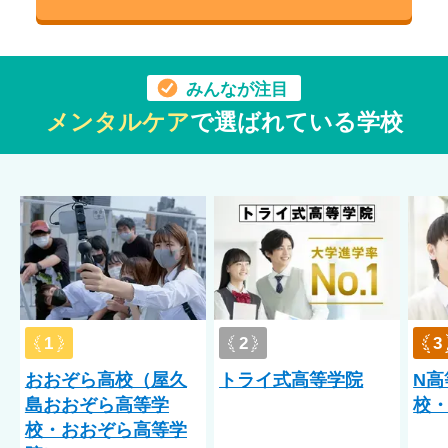
みんなが注目
メンタルケア
で選ばれている学校
1
2
3
おおぞら高校（屋久
トライ式高等学院
N高
島おおぞら高等学
校・
校・おおぞら高等学