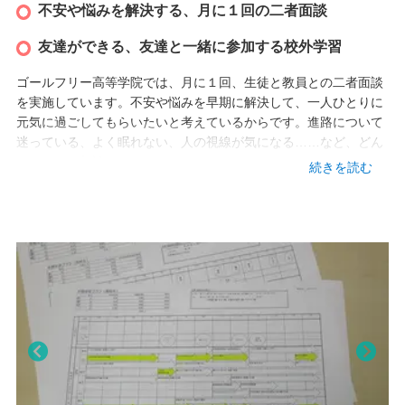
滋賀県草津市大路2-3-11
不安や悩みを解決する、月に１回の二者面談
TEL
友達ができる、友達と一緒に参加する校外学習
077-501-5300
ゴールフリー高等学院では、月に１回、生徒と教員との二者面談
アクセス
を実施しています。不安や悩みを早期に解決して、一人ひとりに
元気に過ごしてもらいたいと考えているからです。進路について
・JR琵琶湖線 草津駅 徒歩7分
迷っている、よく眠れない、人の視線が気になる……など、どん
なことでも相談してください。
続きを読む
また、月に１回程度、学校を離れて体験学習を行います。勉強だ
動画
けでなく様々な体験を通して人として成長するとともに、一緒に
目標に向かう友達との人間関係を築いていきます。生徒同士で仲
を深めて楽しい高校生活を過ごし、希望する進路を実現しましょ
う。
校外学習は特別活動や該当科目のスクーリングに充当することが
可能です。
Pre
Nex
viou
t