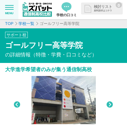
0
検討リスト
資料請求はコチラ
MENU
学校の口コミ
TOP
学校一覧
ゴールフリー高等学院
MENU
資料請求リストに追加しました
サポート校
追加した学校を一覧で確認・まと
学校を探したい
ゴールフリー高等学院
めて資料請求できます
通信制高校について知りたい
の詳細情報（特徴・学費・口コミなど）
大学進学希望者のみが集う通信制高校
はじめての方へ
よくある質問
掲載を希望される学校様へ
Pre
Nex
viou
t
s