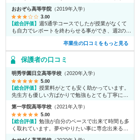
ました。
おおぞら高等学院
（2019年入学）
3
.00
【総合評価】
週5通学コースでしたが授業がなくて
も自力でレポートを終わらせる事ができ、週2のコ
ースへ変更しました。
卒業生の口コミをもっと見る
保護者の口コミ
明秀学園日立高等学校
（2020年入学）
5
.00
【総合評価】
授業料がとても安く助かっています。
先生方も優しい方ばかりで勉強もとても丁寧に教
えてくれてます。
第一学院高等学校
（2021年入学）
5
.00
【総合評価】
勉強が自分のペースで出来て時間も多
く取れています。夢ややりたい事に専念出来る点
で良いと思います。
わせがく高等学校
（2020年入学）