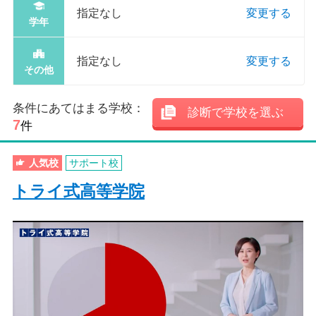
指定なし
変更する
学年
指定なし
変更する
その他
条件にあてはまる学校：
診断で学校を選ぶ
7
件
人気校
サポート校
トライ式高等学院