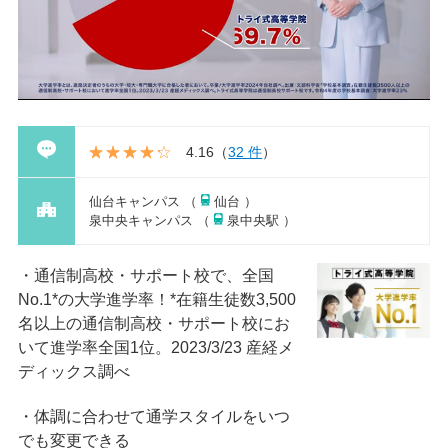
4.16
（
32 件
）
仙台キャンパス （
仙台 ）
泉中央キャンパス （
泉中央駅 ）
通信制高校・サポート校で、全国
No.1*の大学進学率！*在籍⽣徒数3,500
名以上の通信制⾼校・サポート校にお
いて進学率全国1位。2023/3/23 産経メ
ディックス調べ
体調に合わせて通学スタイルをいつ
でも変更できる