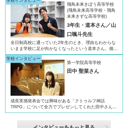
生の公立入試直前に「自分らしく過ごしながら夢に近づ
飛鳥未来きぼう高等学校
ける環境を選びたい」と思い、進路変更を決意しまし
(飛鳥未来高等学校・飛鳥
た。今回は吉田さん、同キャンパスの冨川先生に、通信
未来きずな高等学校)
制高校の学校生活の様子や雰囲気、行事について語って
3年生・道本さん／山
いただきました。お互いの話からは、日々の何気ない会
話や行事を通じて育まれた、先生と生徒の温かな信頼関
口颯斗先生
係もうかがえました。
全日制高校に通っていた2年生のとき、理由もわからな
いまま学校に足が向かなくなったという道本さん。個別
相談会で感じた先生の「温かさ」を決め手に、飛鳥未来
きぼう高等学校の町田キャンパスへの転入を選びまし
第一学院高等学校
た。現在は同校に3年生として在籍しながら、オープン
田中 聖菜さん
キャンパスでは未来の後輩たちのサポート役「キャス
ト」として活躍しています。同校の山口颯斗先生ととも
に、通信制ならではの人との関わりや、自分らしく過ご
せる学校生活について語ってくれました。
成長実感発表会では興味がある「クトゥルフ神話
TRPG」について全力でプレゼンしてくれた田中さん
は、全日制高校での生活の中で体調を崩し、12月に第一
学院高等学校へ転入してこられました。短期間でレポー
トやスクーリングをこなしながら、自分らしく過ごせる
インタビューをもっと見る