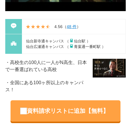
4.56
（
48 件
）
仙台新寺通キャンパス （
仙台駅 ）
仙台広瀬通キャンパス （
青葉通一番町駅 ）
高校生の100人に一人がN高生、日本
で一番選ばれている高校
全国にある100ヶ所以上のキャンパ
ス！
資料請求リストに追加【無料】