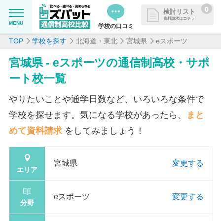
0
検討リスト
資料請求はコチラ
MENU
学校の口コミ
TOP
学校を探す
北海道・東北
宮城県
eスポーツ
MENU
資料請求リストに追加しました
宮城県 - eスポーツの通信制高校・サポ
追加した学校を一覧で確認・まと
学校を探したい
ート校一覧
めて資料請求できます
通信制高校について知りたい
やりたいことや通学日数など、いろいろな条件で
学校を探せます。気になる学校があったら、
まと
はじめての方へ
めて資料請求
をしてみましょう！
よくある質問
宮城県
変更する
エリア
掲載を希望される学校様へ
eスポーツ
変更する
分野