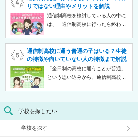
す。
取得できません。 ただし、個別の学
りではない理由やメリットを解説
習指導やスクールカウンセラーによ
通信制高校を検討している人の中に
る生活面での相談など手厚い支援が
は、「通信制高校に行ったら終わ
受けられるため、生徒がより楽しく
り」「通信制高校はやめとけ」とい
高校生活をおくるための助けとなる
うネガティブな情報を目にしたこと
でしょう。 この記事では、サポート
がある人もいるのではないでしょう
通信制高校に通う普通の子はいる？生徒
校の特徴や通信制高校との違い、メ
か。 結論から言うと、通信制高校に
の特徴や向いていない人の特徴まで解説
リット・デメリットについて解説し
行ったからといって「人生終了」で
「全日制の高校に通うことが普通」
ます。
は決してありません。通信制高校で
という思い込みから、通信制高校へ
は自分のペースで学べる、専門的な
の入学に不安や疑問をもつ人もいる
コースで好きなことを学べるといっ
のではないでしょうか。 通信制高校
た、多くのメリットがあります。 こ
は「不登校の生徒」や「持病のある
の記事では、通信制高校に行くこと
学校を探したい
生徒」などが通う学校という、先入
が人生終わりではない理由や、通う
観がある人もいるかもしれません。
メリット・デメリット、目標に合わ
学校を探す
実際には、通信制高校への入学者は
せた高校選びについて解説します。
増加傾向にあり、さまざまな生徒が