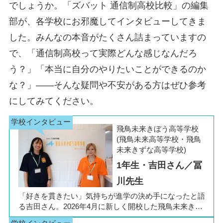
でしょうか。「ズバット 通信制高校比較」の編集
部が、各学校にお邪魔してインタビューしてきま
した。みんなの本音がたくさん詰まっていますの
で、「通信制高校って実際どんな感じなんだろ
う？」「本当に自分のやりたいことができるのか
な？」――そんな疑問や不安がある方はぜひ参考
にしてみてください。
飛鳥未来きぼう高等学校
(飛鳥未来高等学校・飛鳥
未来きずな高等学校)
1年生・吉田さん／冨
川先生
「好きを貫きたい」気持ちが進学の決め手になったと語
る吉田さん。2026年4月に新しく開校した飛鳥未来きぼ
う高等学校 柏キャンパスの1年生です。彼女は中学3年