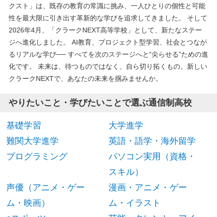
クスト」は、既存の教育の常識に挑み、一人ひとりの個性と可能
性を最大限に引き出す革新的な学びを追求してきました。 そして
2026年4月、「クラークNEXT高等学校」として、新たなステー
ジへ進化しました。 AI教育、プロジェクト型学習、社会とつなが
るリアルな学び── すべてを次のステージへと“尖らせる”ための進
化です。 未来は、待つものではなく、自ら切り拓くもの。新しい
クラークNEXTで、あなたの未来を掴みませんか。
やりたいこと・学びたいことで選ぶ通信制高校
基礎学習
大学進学
難関大学進学
英語・語学・海外留学
プログラミング
パソコン実用（資格・
スキル）
声優（アニメ・ゲー
漫画・アニメ・ゲー
ム・映画）
ム・イラスト