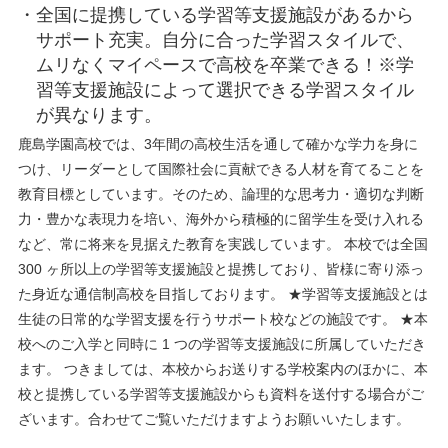
全国に提携している学習等支援施設があるから
サポート充実。自分に合った学習スタイルで、
ムリなくマイペースで高校を卒業できる！※学
習等支援施設によって選択できる学習スタイル
が異なります。
鹿島学園高校では、3年間の高校生活を通して確かな学力を身に
つけ、リーダーとして国際社会に貢献できる人材を育てることを
教育目標としています。そのため、論理的な思考力・適切な判断
力・豊かな表現力を培い、海外から積極的に留学生を受け入れる
など、常に将来を見据えた教育を実践しています。 本校では全国
300 ヶ所以上の学習等支援施設と提携しており、皆様に寄り添っ
た身近な通信制高校を目指しております。 ★学習等支援施設とは
生徒の日常的な学習支援を行うサポート校などの施設です。 ★本
校へのご入学と同時に 1 つの学習等支援施設に所属していただき
ます。 つきましては、本校からお送りする学校案内のほかに、本
校と提携している学習等支援施設からも資料を送付する場合がご
ざいます。合わせてご覧いただけますようお願いいたします。