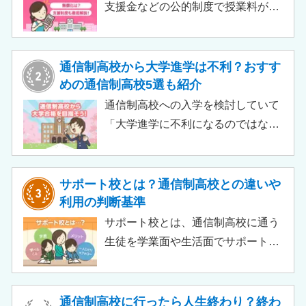
支援金などの公的制度で授業料が実
質無償化されるケースもあります。
この記事では、支給対象や支給額の
目安、申請時の注意点などをわかり
通信制高校から大学進学は不利？おすす
やすく解説します。費用負担を抑え
めの通信制高校5選も紹介
られるのでチェックしてみましょ
通信制高校への入学を検討していて
う。
「大学進学に不利になるのではない
か」「通信制高校から行ける大学は
ある？」と不安に思うご家庭もある
のではないでしょうか。 結論とし
サポート校とは？通信制高校との違いや
て、通信制高校に通っているからと
利用の判断基準
いって大学進学に不利になることは
サポート校とは、通信制高校に通う
ありません。中には、大学進学を想
生徒を学業面や生活面でサポートす
定したカリキュラムを用意している
る教育機関です。通信制高校へ通う
ケースも増えており、難関大学の合
生徒が、学校と合わせて利用するた
格実績を豊富にもつ学校もありま
め、サポート校のみでは高卒資格を
通信制高校に行ったら人生終わり？終わ