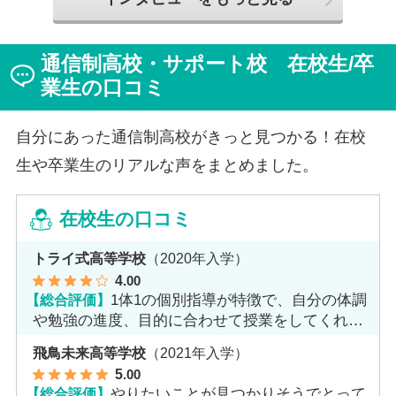
ようになった2か月を振り返ってお話いただきました。
「通信制高校は家で一人で勉強するもの」というイメー
ジを持っていた田中さんですが、キャンパスでフェロー
通信制高校・サポート校 在校生/卒
（先生）や仲間に囲まれる中で、その不安は希望へと変
わったと言います。
業生の口コミ
自分にあった通信制高校がきっと見つかる！在校
生や卒業生のリアルな声をまとめました。
在校生の口コミ
トライ式高等学校
（2020年入学）
4
.00
【総合評価】
1体1の個別指導が特徴で、自分の体調
や勉強の進度、目的に合わせて授業をしてくれま
す。
飛鳥未来高等学校
（2021年入学）
5
.00
【総合評価】
やりたいことが見つかりそうでとって