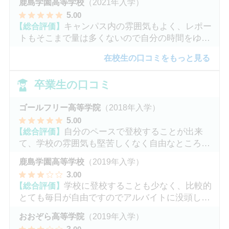
鹿島学園高等学校
（2021年入学）
5
.00
【総合評価】
キャンパス内の雰囲気もよく、レポー
トもそこまで量は多くないので自分の時間をゆっ
くりとれます。
在校生の口コミをもっと見る
卒業生の口コミ
ゴールフリー高等学院
（2018年入学）
5
.00
【総合評価】
自分のペースで登校することが出来
て、学校の雰囲気も堅苦しくなく自由なところが
魅力だと思います。
鹿島学園高等学校
（2019年入学）
3
.00
【総合評価】
学校に登校することも少なく、比較的
とても毎日が自由ですのでアルバイトに没頭して
ました。
おおぞら高等学院
（2019年入学）
3