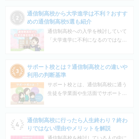
この記事では、支給対象や支給額の
目安、申請時の注意点などをわかり
通信制高校から大学進学は不利？おすす
やすく解説します。費用負担を抑え
めの通信制高校5選も紹介
られるのでチェックしてみましょ
通信制高校への入学を検討していて
う。
「大学進学に不利になるのではない
か」「通信制高校から行ける大学は
ある？」と不安に思うご家庭もある
のではないでしょうか。 結論とし
サポート校とは？通信制高校との違いや
て、通信制高校に通っているからと
利用の判断基準
いって大学進学に不利になることは
サポート校とは、通信制高校に通う
ありません。中には、大学進学を想
生徒を学業面や生活面でサポートす
定したカリキュラムを用意している
る教育機関です。通信制高校へ通う
ケースも増えており、難関大学の合
生徒が、学校と合わせて利用するた
格実績を豊富にもつ学校もありま
め、サポート校のみでは高卒資格を
通信制高校に行ったら人生終わり？終わ
す。
取得できません。 ただし、個別の学
りではない理由やメリットを解説
習指導やスクールカウンセラーによ
通信制高校を検討している人の中に