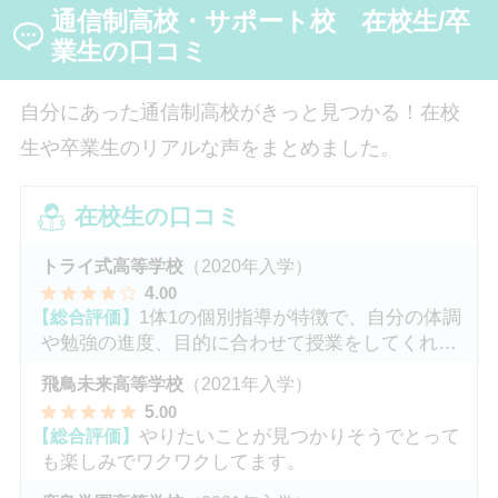
通信制高校・サポート校 在校生/卒
（先生）や仲間に囲まれる中で、その不安は希望へと変
わったと言います。
業生の口コミ
自分にあった通信制高校がきっと見つかる！在校
生や卒業生のリアルな声をまとめました。
在校生の口コミ
トライ式高等学校
（2020年入学）
4
.00
【総合評価】
1体1の個別指導が特徴で、自分の体調
や勉強の進度、目的に合わせて授業をしてくれま
す。
飛鳥未来高等学校
（2021年入学）
5
.00
【総合評価】
やりたいことが見つかりそうでとって
も楽しみでワクワクしてます。