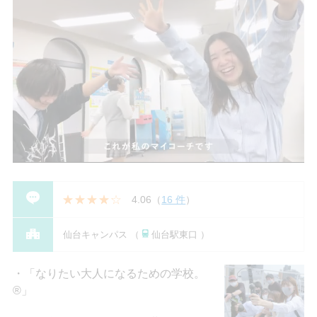
4.06
（
16 件
）
仙台キャンパス （
仙台駅東口 ）
「なりたい大人になるための学校。
®」