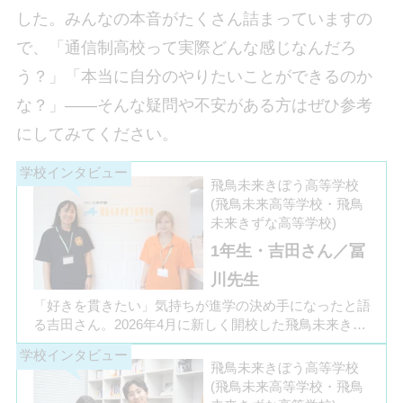
した。みんなの本音がたくさん詰まっていますの
で、「通信制高校って実際どんな感じなんだろ
う？」「本当に自分のやりたいことができるのか
な？」――そんな疑問や不安がある方はぜひ参考
にしてみてください。
飛鳥未来きぼう高等学校
(飛鳥未来高等学校・飛鳥
未来きずな高等学校)
1年生・吉田さん／冨
川先生
「好きを貫きたい」気持ちが進学の決め手になったと語
る吉田さん。2026年4月に新しく開校した飛鳥未来きぼ
う高等学校 柏キャンパスの1年生です。彼女は中学3年
生の公立入試直前に「自分らしく過ごしながら夢に近づ
飛鳥未来きぼう高等学校
ける環境を選びたい」と思い、進路変更を決意しまし
(飛鳥未来高等学校・飛鳥
た。今回は吉田さん、同キャンパスの冨川先生に、通信