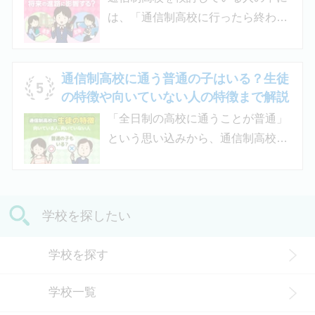
る生活面での相談など手厚い支援が
は、「通信制高校に行ったら終わ
受けられるため、生徒がより楽しく
り」「通信制高校はやめとけ」とい
高校生活をおくるための助けとなる
うネガティブな情報を目にしたこと
でしょう。 この記事では、サポート
がある人もいるのではないでしょう
通信制高校に通う普通の子はいる？生徒
校の特徴や通信制高校との違い、メ
か。 結論から言うと、通信制高校に
の特徴や向いていない人の特徴まで解説
リット・デメリットについて解説し
行ったからといって「人生終了」で
「全日制の高校に通うことが普通」
ます。
は決してありません。通信制高校で
という思い込みから、通信制高校へ
は自分のペースで学べる、専門的な
の入学に不安や疑問をもつ人もいる
コースで好きなことを学べるといっ
のではないでしょうか。 通信制高校
た、多くのメリットがあります。 こ
は「不登校の生徒」や「持病のある
の記事では、通信制高校に行くこと
学校を探したい
生徒」などが通う学校という、先入
が人生終わりではない理由や、通う
観がある人もいるかもしれません。
メリット・デメリット、目標に合わ
学校を探す
実際には、通信制高校への入学者は
せた高校選びについて解説します。
増加傾向にあり、さまざまな生徒が
学校一覧
在籍しています。 この記事では、通