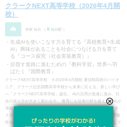
クラークNEXT高等学校（2026年4月開
校）
本校 仙台 （
仙台駅 ）
生成AIを使いこなす力を育てる『高校教育×生成
AI』興味があることを社会につなげる力を育て
る『コース探究（社会実装教育）』
目指す進路に進むための『教科学習』世界へ羽
ばたく『国際教育』
クラークNEXT高等学校 ※2026年4月開校 通信制高校のパイオ
ニア、クラーク記念国際高等学校から未来に応える、新しい学び
へ「クラークNEXT高等学校」誕生。 AIの活用が急速に進み、社
会の在り方が大きく変わる今。 教育にも従来の枠を超えた進化が
求められています。 2021年に開校したキャンパス「クラークネ
クスト」は、既存の教育の常識に挑み、一人ひとりの個性と可能
性を最大限に引き出す革新的な学びを追求してきました。 そして