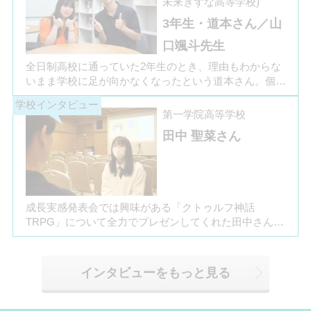
未来きずな高等学校)
制高校の学校生活の様子や雰囲気、行事について語って
3年生・道本さん／山
いただきました。お互いの話からは、日々の何気ない会
話や行事を通じて育まれた、先生と生徒の温かな信頼関
口颯斗先生
係もうかがえました。
全日制高校に通っていた2年生のとき、理由もわからな
いまま学校に足が向かなくなったという道本さん。個別
相談会で感じた先生の「温かさ」を決め手に、飛鳥未来
きぼう高等学校の町田キャンパスへの転入を選びまし
第一学院高等学校
た。現在は同校に3年生として在籍しながら、オープン
田中 聖菜さん
キャンパスでは未来の後輩たちのサポート役「キャス
ト」として活躍しています。同校の山口颯斗先生ととも
に、通信制ならではの人との関わりや、自分らしく過ご
せる学校生活について語ってくれました。
成長実感発表会では興味がある「クトゥルフ神話
TRPG」について全力でプレゼンしてくれた田中さん
は、全日制高校での生活の中で体調を崩し、12月に第一
学院高等学校へ転入してこられました。短期間でレポー
トやスクーリングをこなしながら、自分らしく過ごせる
インタビューをもっと見る
ようになった2か月を振り返ってお話いただきました。
「通信制高校は家で一人で勉強するもの」というイメー
ジを持っていた田中さんですが、キャンパスでフェロー