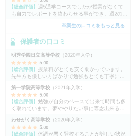
.00
【総合評価】
週5通学コースでしたが授業がなくて
も自力でレポートを終わらせる事ができ、週2のコ
ースへ変更しました。
卒業生の口コミをもっと見る
保護者の口コミ
明秀学園日立高等学校
（2020年入学）
5
.00
【総合評価】
授業料がとても安く助かっています。
先生方も優しい方ばかりで勉強もとても丁寧に教
えてくれてます。
第一学院高等学校
（2021年入学）
5
.00
【総合評価】
勉強が自分のペースで出来て時間も多
く取れています。夢ややりたい事に専念出来る点
で良いと思います。
わせがく高等学校
（2020年入学）
5
.00
【総合評価】
体調が悪く登校することが難しい状況