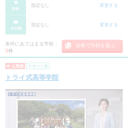
指定なし
変更する
学年
指定なし
変更する
その他
条件にあてはまる学校：
診断で学校を選ぶ
9
件
人気校
サポート校
トライ式高等学院