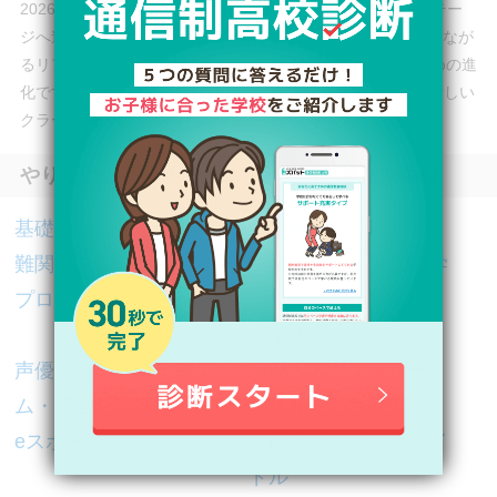
2026年4月、「クラークNEXT高等学校」として、新たなステー
ジへ進化しました。 AI教育、プロジェクト型学習、社会とつなが
るリアルな学び── すべてを次のステージへと“尖らせる”ための進
化です。 未来は、待つものではなく、自ら切り拓くもの。新しい
クラークNEXTで、あなたの未来を掴みませんか。
やりたいこと・学びたいことで選ぶ通信制高校
基礎学習
大学進学
難関大学進学
英語・語学・海外留学
プログラミング
パソコン実用（資格・
スキル）
声優（アニメ・ゲー
漫画・アニメ・ゲー
ム・映画）
ム・イラスト
eスポーツ
芸能・タレント・アイ
ドル