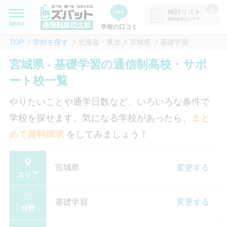
0
検討リスト
資料請求はコチラ
MENU
学校の口コミ
TOP
学校を探す
北海道・東北
宮城県
基礎学習
MENU
資料請求リストに追加しました
宮城県 - 基礎学習の通信制高校・サポ
追加した学校を一覧で確認・まと
学校を探したい
ート校一覧
めて資料請求できます
通信制高校について知りたい
やりたいことや通学日数など、いろいろな条件で
学校を探せます。気になる学校があったら、
まと
はじめての方へ
めて資料請求
をしてみましょう！
よくある質問
宮城県
変更する
エリア
掲載を希望される学校様へ
基礎学習
変更する
分野