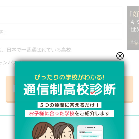
）
駅 ）
高生、日本で一番選ばれている高校
ャンパス！
資料請求リストに追加【無料】