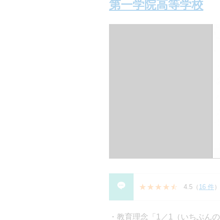
第一学院高等学校
4.5
（
16 件
教育理念「1／1（いちぶん