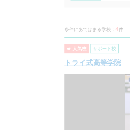
4
条件にあてはまる学校：
件
人気校
サポート校
トライ式高等学院