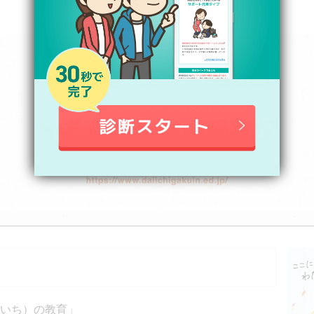
）
のいち）の教育」