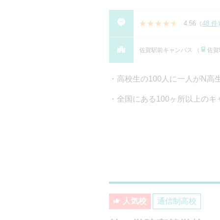
4.56
（
48 件
佐賀駅前キャンパス （
佐賀
高校生の100人に一人がN
全国にある100ヶ所以上のキ
人気校
通信制高校