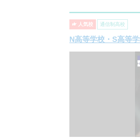
人気校
通信制高校
N高等学校・S高等