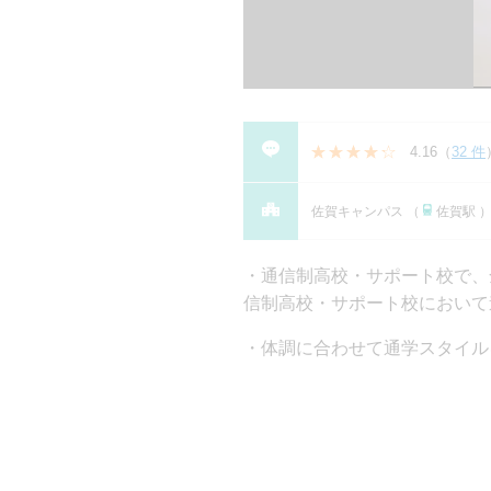
4.16
（
32 件
佐賀キャンパス （
佐賀駅 
通信制高校・サポート校で、全国
信制⾼校・サポート校において進学
体調に合わせて通学スタイル