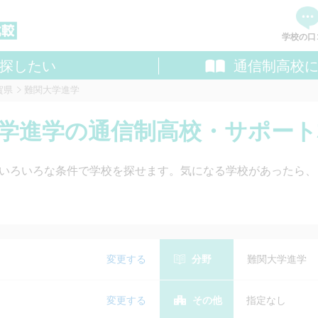
学校の口
探したい
通信制高校
資料
賀県
難関大学進学
追加し
料請求
関大学進学の通信制高校・サポー
いろいろな条件で学校を探せます。気になる学校があったら、
変更する
分野
難関大学進学
変更する
その他
指定なし