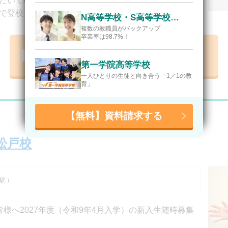
だいています。通学コースは登校日数による学費の変
で登校してください。
N高等学校・S高等学校・R高等学校
複数の教職員がバックアップ
卒業率は98.7%！
資料請求リストに追加【無料】
第一学院高等学校
一人ひとりの生徒と向き合う「1／1の教
育」
【無料】資料請求する
松戸校
駅 ）
様へ2027年度（令和9年4月入学）の新入生随時募集