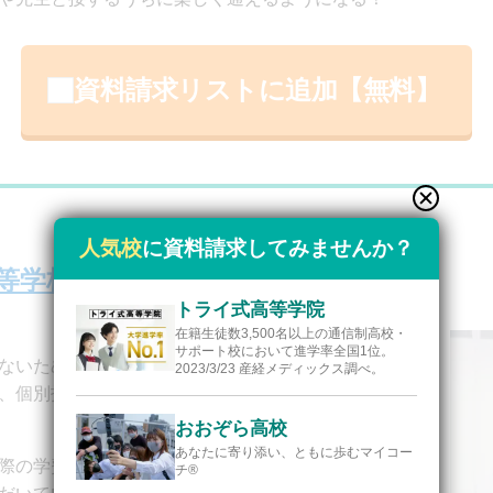
資料請求リストに追加【無料】
人気校
に資料請求してみませんか？
等学校 東京芸術学部校
トライ式高等学院
在籍⽣徒数3,500名以上の通信制⾼校・
サポート校において進学率全国1位。
ないため、精神的・金銭面的な負担を軽減できます。
2023/3/23 産経メディックス調べ。
、個別指導による手厚いサポートにより確実に高校卒
おおぞら高校
あなたに寄り添い、ともに歩むマイコー
際の学費負担を軽減できるよう、就学支援金支給分を
チ®