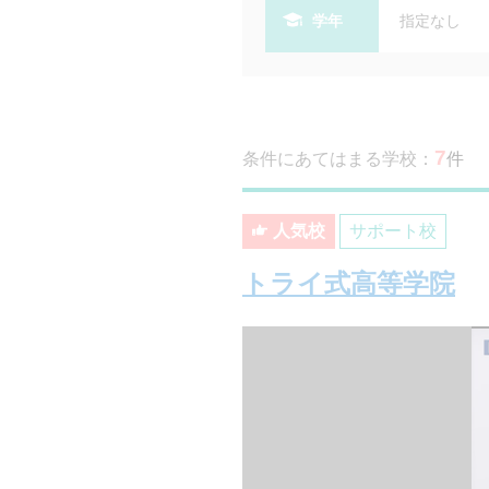
学年
指定なし
7
条件にあてはまる学校：
件
人気校
サポート校
トライ式高等学院