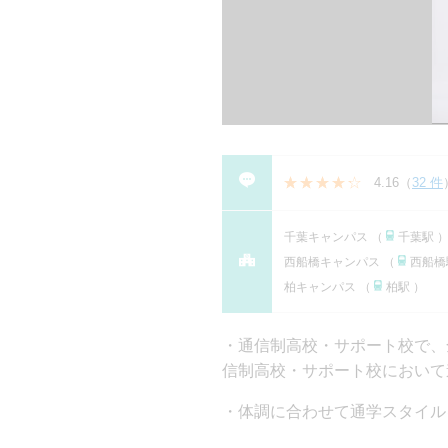
4.16
（
32 件
千葉キャンパス （
千葉駅 
西船橋キャンパス （
西船橋
柏キャンパス （
柏駅 ）
通信制高校・サポート校で、全国
信制⾼校・サポート校において進学
体調に合わせて通学スタイル