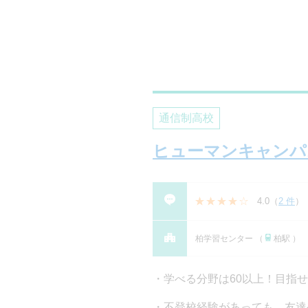
通信制高校
ヒューマンキャンパ
4.0
（
2 件
）
柏学習センター （
柏駅 ）
学べる分野は60以上！目指
不登校経験があっても、友達