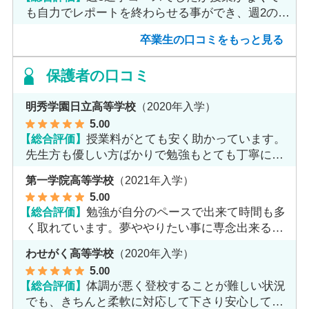
も自力でレポートを終わらせる事ができ、週2のコ
ースへ変更しました。
卒業生の口コミをもっと見る
保護者の口コミ
明秀学園日立高等学校
（2020年入学）
5
.00
【総合評価】
授業料がとても安く助かっています。
先生方も優しい方ばかりで勉強もとても丁寧に教
えてくれてます。
第一学院高等学校
（2021年入学）
5
.00
【総合評価】
勉強が自分のペースで出来て時間も多
く取れています。夢ややりたい事に専念出来る点
で良いと思います。
わせがく高等学校
（2020年入学）
5
.00
【総合評価】
体調が悪く登校することが難しい状況
でも、きちんと柔軟に対応して下さり安心して進