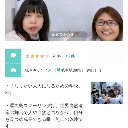
4.06
（
16 件
）
岐阜キャンパス （
岐阜駅加納口（南口） ）
「なりたい大人になるための学校。
®」
屋久島スクーリングは、世界自然遺
産の舞台で人や自然とつながり、自分
を見つめ成長できる唯一無二の体験で
す！