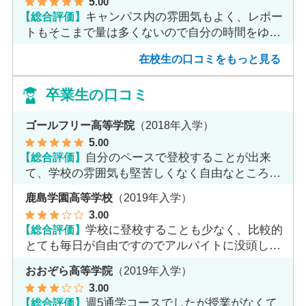
5
.00
【総合評価】
キャンパス内の雰囲気もよく、レポー
トもそこまで量は多くないので自分の時間をゆっ
くりとれます。
在校生の口コミをもっと見る
卒業生の口コミ
ゴールフリー高等学院
（2018年入学）
5
.00
【総合評価】
自分のペースで登校することが出来
て、学校の雰囲気も堅苦しくなく自由なところが
魅力だと思います。
鹿島学園高等学校
（2019年入学）
3
.00
【総合評価】
学校に登校することも少なく、比較的
とても毎日が自由ですのでアルバイトに没頭して
ました。
おおぞら高等学院
（2019年入学）
3
.00
【総合評価】
週5通学コースでしたが授業がなくて