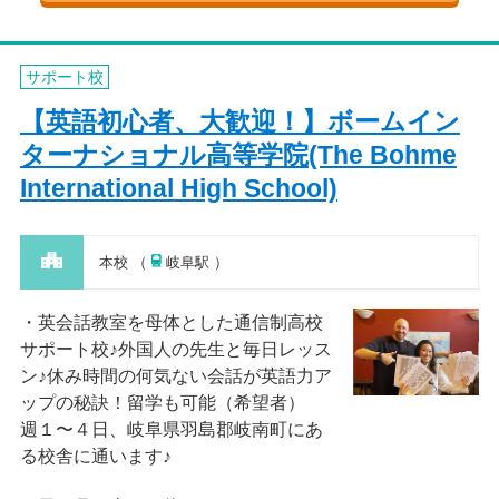
サポート校
【英語初心者、大歓迎！】ボームイン
ターナショナル高等学院(The Bohme
International High School)
本校 （
岐阜駅 ）
英会話教室を母体とした通信制高校
サポート校♪外国人の先生と毎日レッス
ン♪休み時間の何気ない会話が英語力ア
ップの秘訣！留学も可能（希望者）
週１〜４日、岐阜県羽島郡岐南町にあ
る校舎に通います♪