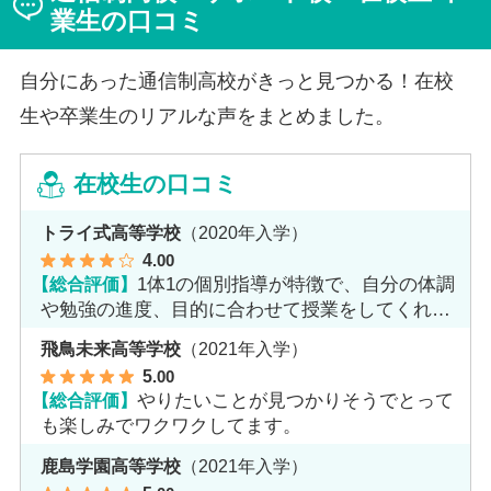
わったと言います。
業生の口コミ
自分にあった通信制高校がきっと見つかる！在校
生や卒業生のリアルな声をまとめました。
在校生の口コミ
トライ式高等学校
（2020年入学）
4
.00
【総合評価】
1体1の個別指導が特徴で、自分の体調
や勉強の進度、目的に合わせて授業をしてくれま
す。
飛鳥未来高等学校
（2021年入学）
5
.00
【総合評価】
やりたいことが見つかりそうでとって
も楽しみでワクワクしてます。
鹿島学園高等学校
（2021年入学）