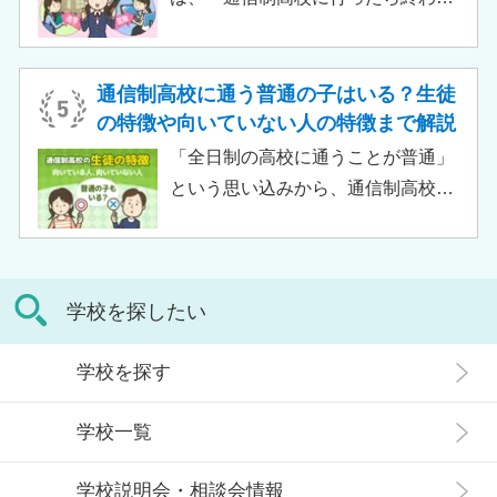
受けられるため、生徒がより楽しく
り」「通信制高校はやめとけ」とい
高校生活をおくるための助けとなる
うネガティブな情報を目にしたこと
でしょう。 この記事では、サポート
がある人もいるのではないでしょう
通信制高校に通う普通の子はいる？生徒
校の特徴や通信制高校との違い、メ
か。 結論から言うと、通信制高校に
の特徴や向いていない人の特徴まで解説
リット・デメリットについて解説し
行ったからといって「人生終了」で
「全日制の高校に通うことが普通」
ます。
は決してありません。通信制高校で
という思い込みから、通信制高校へ
は自分のペースで学べる、専門的な
の入学に不安や疑問をもつ人もいる
コースで好きなことを学べるといっ
のではないでしょうか。 通信制高校
た、多くのメリットがあります。 こ
は「不登校の生徒」や「持病のある
の記事では、通信制高校に行くこと
学校を探したい
生徒」などが通う学校という、先入
が人生終わりではない理由や、通う
観がある人もいるかもしれません。
メリット・デメリット、目標に合わ
学校を探す
実際には、通信制高校への入学者は
せた高校選びについて解説します。
増加傾向にあり、さまざまな生徒が
学校一覧
在籍しています。 この記事では、通
信制高校にはどのような生徒が通っ
学校説明会・相談会情報