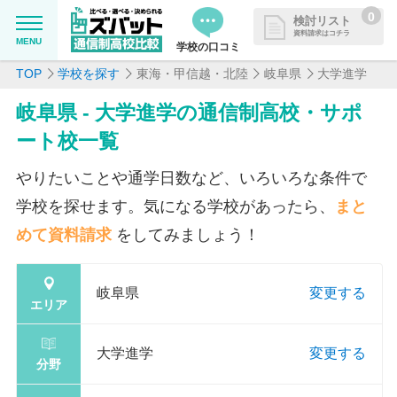
0
検討リスト
資料請求はコチラ
MENU
学校の口コミ
TOP
学校を探す
東海・甲信越・北陸
岐阜県
大学進学
MENU
資料請求リストに追加しました
岐阜県 - 大学進学の通信制高校・サポ
追加した学校を一覧で確認・まと
学校を探したい
ート校一覧
めて資料請求できます
通信制高校について知りたい
やりたいことや通学日数など、いろいろな条件で
学校を探せます。気になる学校があったら、
まと
はじめての方へ
めて資料請求
をしてみましょう！
よくある質問
岐阜県
変更する
エリア
掲載を希望される学校様へ
大学進学
変更する
分野