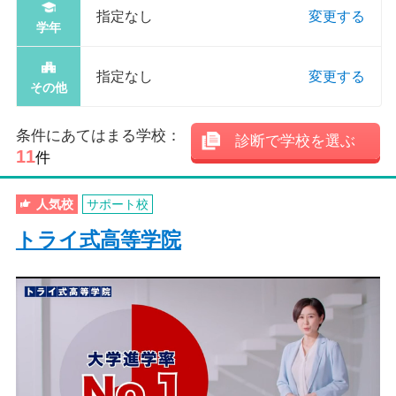
指定なし
変更する
学年
指定なし
変更する
その他
条件にあてはまる学校：
診断で学校を選ぶ
11
件
人気校
サポート校
トライ式高等学院