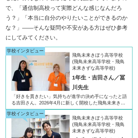
で、「通信制高校って実際どんな感じなんだろ
う？」「本当に自分のやりたいことができるのか
な？」――そんな疑問や不安がある方はぜひ参考
にしてみてください。
飛鳥未来きぼう高等学校
(飛鳥未来高等学校・飛鳥
未来きずな高等学校)
1年生・吉田さん／冨
川先生
「好きを貫きたい」気持ちが進学の決め手になったと語
る吉田さん。2026年4月に新しく開校した飛鳥未来きぼ
う高等学校 柏キャンパスの1年生です。彼女は中学3年
生の公立入試直前に「自分らしく過ごしながら夢に近づ
飛鳥未来きぼう高等学校
ける環境を選びたい」と思い、進路変更を決意しまし
(飛鳥未来高等学校・飛鳥
た。今回は吉田さん、同キャンパスの冨川先生に、通信
未来きずな高等学校)
制高校の学校生活の様子や雰囲気、行事について語って