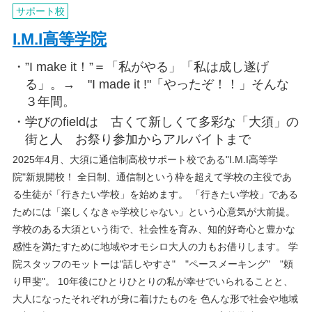
サポート校
I.M.I高等学院
”I make it！”＝「私がやる」「私は成し遂げ
る」。→ "I made it !"「やったぞ！！」そんな
３年間。
学びのfieldは 古くて新しくて多彩な「大須」の
街と人 お祭り参加からアルバイトまで
2025年4月、大須に通信制高校サポート校である"I.M.I高等学
院"新規開校！ 全日制、通信制という枠を超えて学校の主役であ
る生徒が「行きたい学校」を始めます。 「行きたい学校」である
ためには「楽しくなきゃ学校じゃない」という心意気が大前提。
学校のある大須という街で、社会性を育み、知的好奇心と豊かな
感性を満たすために地域やオモシロ大人の力もお借りします。 学
院スタッフのモットーは"話しやすさ" "ペースメーキング" "頼
り甲斐"。 10年後にひとりひとりの私が幸せでいられることと、
大人になったそれぞれが身に着けたものを 色んな形で社会や地域