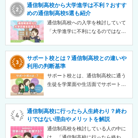
目安、申請時の注意点などをわかり
通信制高校から大学進学は不利？おすす
やすく解説します。費用負担を抑え
めの通信制高校5選も紹介
られるのでチェックしてみましょ
通信制高校への入学を検討していて
う。
「大学進学に不利になるのではない
か」「通信制高校から行ける大学は
ある？」と不安に思うご家庭もある
のではないでしょうか。 結論とし
サポート校とは？通信制高校との違いや
て、通信制高校に通っているからと
利用の判断基準
いって大学進学に不利になることは
サポート校とは、通信制高校に通う
ありません。中には、大学進学を想
生徒を学業面や生活面でサポートす
定したカリキュラムを用意している
る教育機関です。通信制高校へ通う
ケースも増えており、難関大学の合
生徒が、学校と合わせて利用するた
格実績を豊富にもつ学校もありま
め、サポート校のみでは高卒資格を
通信制高校に行ったら人生終わり？終わ
す。
取得できません。 ただし、個別の学
りではない理由やメリットを解説
習指導やスクールカウンセラーによ
通信制高校を検討している人の中に
る生活面での相談など手厚い支援が
は、「通信制高校に行ったら終わ