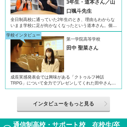
3年生・道本さん／山
いただきました。お互いの話からは、日々の何気ない会
話や行事を通じて育まれた、先生と生徒の温かな信頼関
口颯斗先生
係もうかがえました。
全日制高校に通っていた2年生のとき、理由もわからな
いまま学校に足が向かなくなったという道本さん。個別
相談会で感じた先生の「温かさ」を決め手に、飛鳥未来
きぼう高等学校の町田キャンパスへの転入を選びまし
第一学院高等学校
た。現在は同校に3年生として在籍しながら、オープン
田中 聖菜さん
キャンパスでは未来の後輩たちのサポート役「キャス
ト」として活躍しています。同校の山口颯斗先生ととも
に、通信制ならではの人との関わりや、自分らしく過ご
せる学校生活について語ってくれました。
成長実感発表会では興味がある「クトゥルフ神話
TRPG」について全力でプレゼンしてくれた田中さん
は、全日制高校での生活の中で体調を崩し、12月に第一
学院高等学校へ転入してこられました。短期間でレポー
トやスクーリングをこなしながら、自分らしく過ごせる
インタビューをもっと見る
ようになった2か月を振り返ってお話いただきました。
「通信制高校は家で一人で勉強するもの」というイメー
ジを持っていた田中さんですが、キャンパスでフェロー
通信制高校・サポート校 在校生/卒
（先生）や仲間に囲まれる中で、その不安は希望へと変