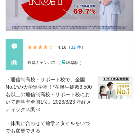
4.16
（
32 件
）
岐阜キャンパス （
岐阜駅 ）
通信制高校・サポート校で、全国
No.1*の大学進学率！*在籍⽣徒数3,500
名以上の通信制⾼校・サポート校にお
いて進学率全国1位。2023/3/23 産経メ
ディックス調べ
体調に合わせて通学スタイルをいつ
でも変更できる