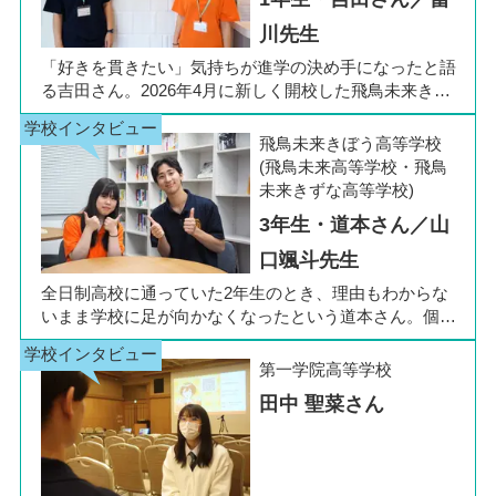
川先生
「好きを貫きたい」気持ちが進学の決め手になったと語
る吉田さん。2026年4月に新しく開校した飛鳥未来きぼ
う高等学校 柏キャンパスの1年生です。彼女は中学3年
生の公立入試直前に「自分らしく過ごしながら夢に近づ
飛鳥未来きぼう高等学校
ける環境を選びたい」と思い、進路変更を決意しまし
(飛鳥未来高等学校・飛鳥
た。今回は吉田さん、同キャンパスの冨川先生に、通信
未来きずな高等学校)
制高校の学校生活の様子や雰囲気、行事について語って
3年生・道本さん／山
いただきました。お互いの話からは、日々の何気ない会
話や行事を通じて育まれた、先生と生徒の温かな信頼関
口颯斗先生
係もうかがえました。
全日制高校に通っていた2年生のとき、理由もわからな
いまま学校に足が向かなくなったという道本さん。個別
相談会で感じた先生の「温かさ」を決め手に、飛鳥未来
きぼう高等学校の町田キャンパスへの転入を選びまし
第一学院高等学校
た。現在は同校に3年生として在籍しながら、オープン
田中 聖菜さん
キャンパスでは未来の後輩たちのサポート役「キャス
ト」として活躍しています。同校の山口颯斗先生ととも
に、通信制ならではの人との関わりや、自分らしく過ご
せる学校生活について語ってくれました。