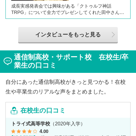
成長実感発表会では興味がある「クトゥルフ神話
TRPG」について全力でプレゼンしてくれた田中さん
は、全日制高校での生活の中で体調を崩し、12月に第一
学院高等学校へ転入してこられました。短期間でレポー
トやスクーリングをこなしながら、自分らしく過ごせる
インタビューをもっと見る
ようになった2か月を振り返ってお話いただきました。
「通信制高校は家で一人で勉強するもの」というイメー
ジを持っていた田中さんですが、キャンパスでフェロー
通信制高校・サポート校 在校生/卒
（先生）や仲間に囲まれる中で、その不安は希望へと変
わったと言います。
業生の口コミ
自分にあった通信制高校がきっと見つかる！在校
生や卒業生のリアルな声をまとめました。
在校生の口コミ
トライ式高等学校
（2020年入学）
4
.00