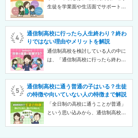
ありません。中には、大学進学を想
生徒を学業面や生活面でサポートす
定したカリキュラムを用意している
る教育機関です。通信制高校へ通う
ケースも増えており、難関大学の合
生徒が、学校と合わせて利用するた
格実績を豊富にもつ学校もありま
め、サポート校のみでは高卒資格を
通信制高校に行ったら人生終わり？終わ
す。
取得できません。 ただし、個別の学
りではない理由やメリットを解説
習指導やスクールカウンセラーによ
通信制高校を検討している人の中に
る生活面での相談など手厚い支援が
は、「通信制高校に行ったら終わ
受けられるため、生徒がより楽しく
り」「通信制高校はやめとけ」とい
高校生活をおくるための助けとなる
うネガティブな情報を目にしたこと
でしょう。 この記事では、サポート
がある人もいるのではないでしょう
通信制高校に通う普通の子はいる？生徒
校の特徴や通信制高校との違い、メ
か。 結論から言うと、通信制高校に
の特徴や向いていない人の特徴まで解説
リット・デメリットについて解説し
行ったからといって「人生終了」で
「全日制の高校に通うことが普通」
ます。
は決してありません。通信制高校で
という思い込みから、通信制高校へ
は自分のペースで学べる、専門的な
の入学に不安や疑問をもつ人もいる
コースで好きなことを学べるといっ
のではないでしょうか。 通信制高校
た、多くのメリットがあります。 こ