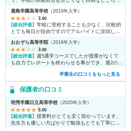
て、学校の雰囲気も堅苦しくなく自由なところが
魅力だと思います。
鹿島学園高等学校
（2019年入学）
3
.00
【総合評価】
学校に登校することも少なく、比較的
とても毎日が自由ですのでアルバイトに没頭して
ました。
おおぞら高等学院
（2019年入学）
3
.00
【総合評価】
週5通学コースでしたが授業がなくて
も自力でレポートを終わらせる事ができ、週2のコ
ースへ変更しました。
卒業生の口コミをもっと見る
保護者の口コミ
明秀学園日立高等学校
（2020年入学）
5
.00
【総合評価】
授業料がとても安く助かっています。
先生方も優しい方ばかりで勉強もとても丁寧に教
えてくれてます。