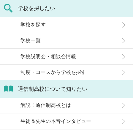
は「不登校の生徒」や「持病のある
の記事では、通信制高校に行くこと
学校を探したい
生徒」などが通う学校という、先入
が人生終わりではない理由や、通う
観がある人もいるかもしれません。
メリット・デメリット、目標に合わ
学校を探す
実際には、通信制高校への入学者は
せた高校選びについて解説します。
増加傾向にあり、さまざまな生徒が
学校一覧
在籍しています。 この記事では、通
信制高校にはどのような生徒が通っ
学校説明会・相談会情報
ているかや、通信制高校に向いてい
ない生徒の特徴などについて解説し
制度・コースから学校を探す
ます。
通信制高校について知りたい
解説！通信制高校とは
生徒＆先生の本音インタビュー