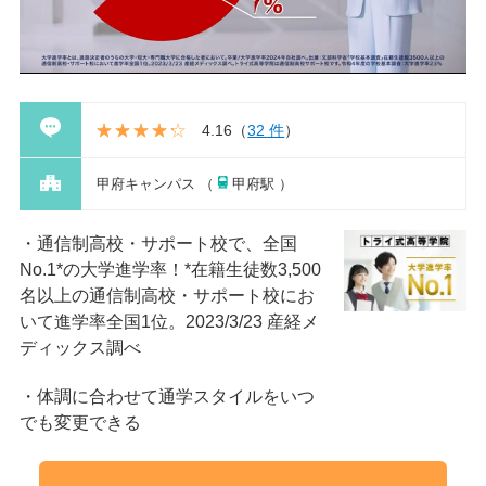
4.16
（
32 件
）
甲府キャンパス （
甲府駅 ）
通信制高校・サポート校で、全国
No.1*の大学進学率！*在籍⽣徒数3,500
名以上の通信制⾼校・サポート校にお
いて進学率全国1位。2023/3/23 産経メ
ディックス調べ
体調に合わせて通学スタイルをいつ
でも変更できる