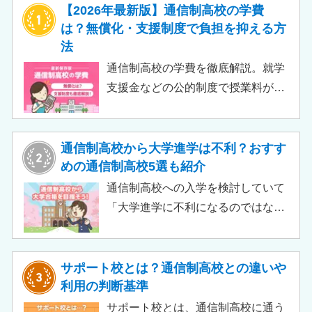
【2026年最新版】通信制高校の学費
は？無償化・支援制度で負担を抑える方
法
通信制高校の学費を徹底解説。就学
支援金などの公的制度で授業料が実
質無償化されるケースもあります。
この記事では、支給対象や支給額の
目安、申請時の注意点などをわかり
通信制高校から大学進学は不利？おすす
やすく解説します。費用負担を抑え
めの通信制高校5選も紹介
られるのでチェックしてみましょ
通信制高校への入学を検討していて
う。
「大学進学に不利になるのではない
か」「通信制高校から行ける大学は
ある？」と不安に思うご家庭もある
のではないでしょうか。 結論とし
サポート校とは？通信制高校との違いや
て、通信制高校に通っているからと
利用の判断基準
いって大学進学に不利になることは
サポート校とは、通信制高校に通う