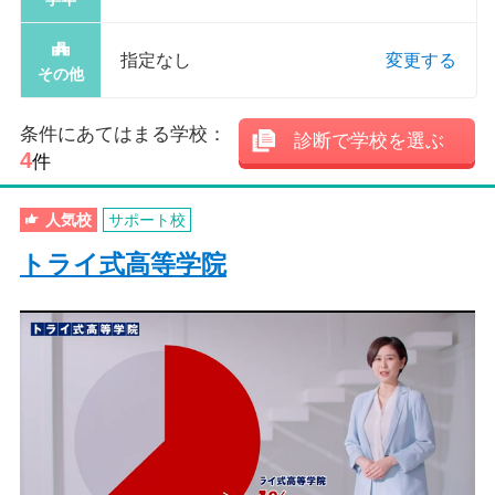
指定なし
変更する
その他
条件にあてはまる学校：
診断で学校を選ぶ
4
件
人気校
サポート校
トライ式高等学院