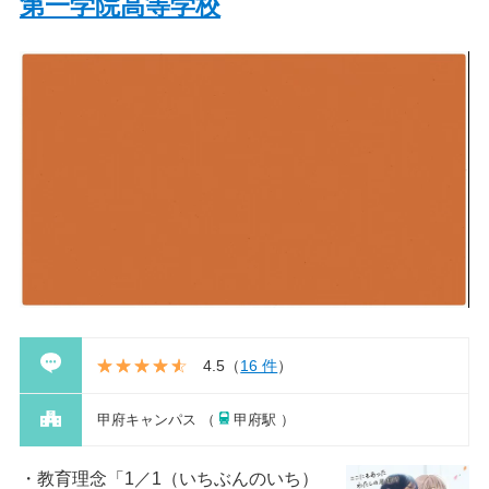
第一学院高等学校
4.5
（
16 件
）
甲府キャンパス （
甲府駅 ）
教育理念「1／1（いちぶんのいち）