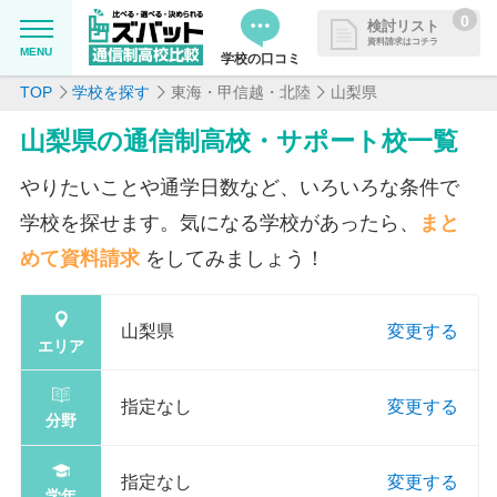
0
検討リスト
資料請求はコチラ
MENU
学校の口コミ
TOP
学校を探す
東海・甲信越・北陸
山梨県
MENU
資料請求リストに追加しました
山梨県の通信制高校・サポート校一覧
追加した学校を一覧で確認・まと
学校を探したい
めて資料請求できます
やりたいことや通学日数など、いろいろな条件で
通信制高校について知りたい
学校を探せます。気になる学校があったら、
まと
めて資料請求
をしてみましょう！
はじめての方へ
山梨県
変更する
よくある質問
エリア
指定なし
変更する
掲載を希望される学校様へ
分野
指定なし
変更する
学年