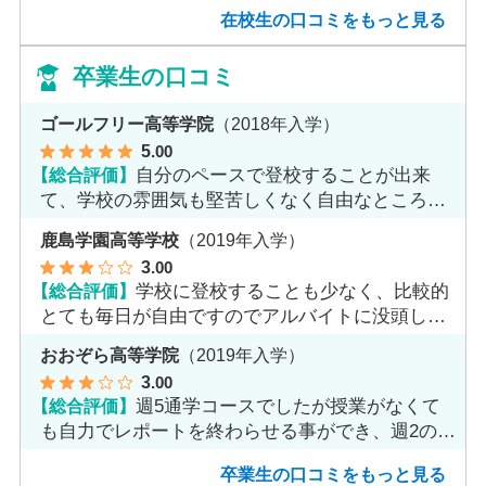
くりとれます。
在校生の口コミをもっと見る
卒業生の口コミ
ゴールフリー高等学院
（2018年入学）
5
.00
【総合評価】
自分のペースで登校することが出来
て、学校の雰囲気も堅苦しくなく自由なところが
魅力だと思います。
鹿島学園高等学校
（2019年入学）
3
.00
【総合評価】
学校に登校することも少なく、比較的
とても毎日が自由ですのでアルバイトに没頭して
ました。
おおぞら高等学院
（2019年入学）
3
.00
【総合評価】
週5通学コースでしたが授業がなくて
も自力でレポートを終わらせる事ができ、週2のコ
ースへ変更しました。
卒業生の口コミをもっと見る