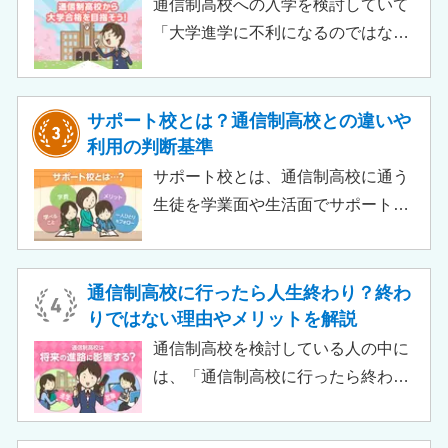
られるのでチェックしてみましょ
通信制高校への入学を検討していて
う。
「大学進学に不利になるのではない
か」「通信制高校から行ける大学は
ある？」と不安に思うご家庭もある
のではないでしょうか。 結論とし
サポート校とは？通信制高校との違いや
て、通信制高校に通っているからと
利用の判断基準
いって大学進学に不利になることは
サポート校とは、通信制高校に通う
ありません。中には、大学進学を想
生徒を学業面や生活面でサポートす
定したカリキュラムを用意している
る教育機関です。通信制高校へ通う
ケースも増えており、難関大学の合
生徒が、学校と合わせて利用するた
格実績を豊富にもつ学校もありま
め、サポート校のみでは高卒資格を
通信制高校に行ったら人生終わり？終わ
す。
取得できません。 ただし、個別の学
りではない理由やメリットを解説
習指導やスクールカウンセラーによ
通信制高校を検討している人の中に
る生活面での相談など手厚い支援が
は、「通信制高校に行ったら終わ
受けられるため、生徒がより楽しく
り」「通信制高校はやめとけ」とい
高校生活をおくるための助けとなる
うネガティブな情報を目にしたこと