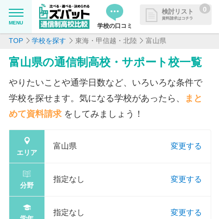
0
検討リスト
資料請求はコチラ
MENU
学校の口コミ
TOP
学校を探す
東海・甲信越・北陸
富山県
MENU
資料請求リストに追加しました
富山県の通信制高校・サポート校一覧
追加した学校を一覧で確認・まと
学校を探したい
めて資料請求できます
やりたいことや通学日数など、いろいろな条件で
通信制高校について知りたい
学校を探せます。気になる学校があったら、
まと
めて資料請求
をしてみましょう！
はじめての方へ
富山県
変更する
よくある質問
エリア
指定なし
変更する
掲載を希望される学校様へ
分野
指定なし
変更する
学年