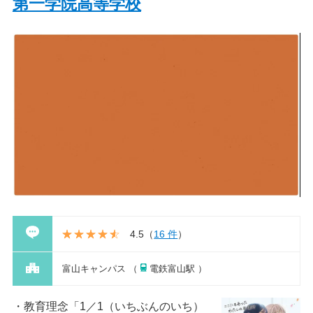
第一学院高等学校
4.5
（
16 件
）
富山キャンパス （
電鉄富山駅 ）
教育理念「1／1（いちぶんのいち）