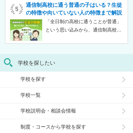
でしょう。 この記事では、サポート
がある人もいるのではないでしょう
通信制高校に通う普通の子はいる？生徒
校の特徴や通信制高校との違い、メ
か。 結論から言うと、通信制高校に
の特徴や向いていない人の特徴まで解説
リット・デメリットについて解説し
行ったからといって「人生終了」で
「全日制の高校に通うことが普通」
ます。
は決してありません。通信制高校で
という思い込みから、通信制高校へ
は自分のペースで学べる、専門的な
の入学に不安や疑問をもつ人もいる
コースで好きなことを学べるといっ
のではないでしょうか。 通信制高校
た、多くのメリットがあります。 こ
は「不登校の生徒」や「持病のある
の記事では、通信制高校に行くこと
学校を探したい
生徒」などが通う学校という、先入
が人生終わりではない理由や、通う
観がある人もいるかもしれません。
メリット・デメリット、目標に合わ
学校を探す
実際には、通信制高校への入学者は
せた高校選びについて解説します。
増加傾向にあり、さまざまな生徒が
学校一覧
在籍しています。 この記事では、通
信制高校にはどのような生徒が通っ
学校説明会・相談会情報
ているかや、通信制高校に向いてい
ない生徒の特徴などについて解説し
制度・コースから学校を探す
ます。