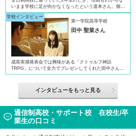
全日制高校に通っていた2年生のとき、理由もわからな
いまま学校に足が向かなくなったという道本さん。個別
相談会で感じた先生の「温かさ」を決め手に、飛鳥未来
きぼう高等学校の町田キャンパスへの転入を選びまし
第一学院高等学校
た。現在は同校に3年生として在籍しながら、オープン
田中 聖菜さん
キャンパスでは未来の後輩たちのサポート役「キャス
ト」として活躍しています。同校の山口颯斗先生ととも
に、通信制ならではの人との関わりや、自分らしく過ご
せる学校生活について語ってくれました。
成長実感発表会では興味がある「クトゥルフ神話
TRPG」について全力でプレゼンしてくれた田中さん
は、全日制高校での生活の中で体調を崩し、12月に第一
学院高等学校へ転入してこられました。短期間でレポー
トやスクーリングをこなしながら、自分らしく過ごせる
インタビューをもっと見る
ようになった2か月を振り返ってお話いただきました。
「通信制高校は家で一人で勉強するもの」というイメー
ジを持っていた田中さんですが、キャンパスでフェロー
通信制高校・サポート校 在校生/卒
（先生）や仲間に囲まれる中で、その不安は希望へと変
わったと言います。
業生の口コミ