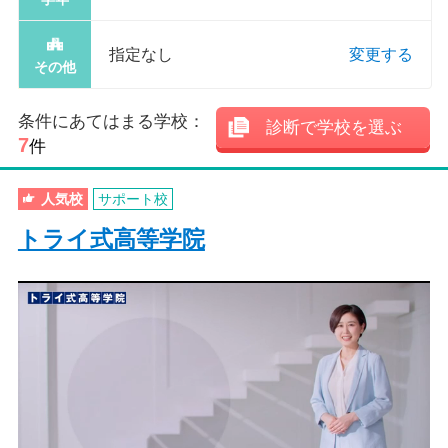
指定なし
変更する
その他
条件にあてはまる学校：
診断で学校を選ぶ
7
件
人気校
サポート校
トライ式高等学院