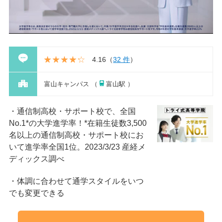
4.16
（
32 件
）
富山キャンパス （
富山駅 ）
通信制高校・サポート校で、全国
No.1*の大学進学率！*在籍⽣徒数3,500
名以上の通信制⾼校・サポート校にお
いて進学率全国1位。2023/3/23 産経メ
ディックス調べ
体調に合わせて通学スタイルをいつ
でも変更できる