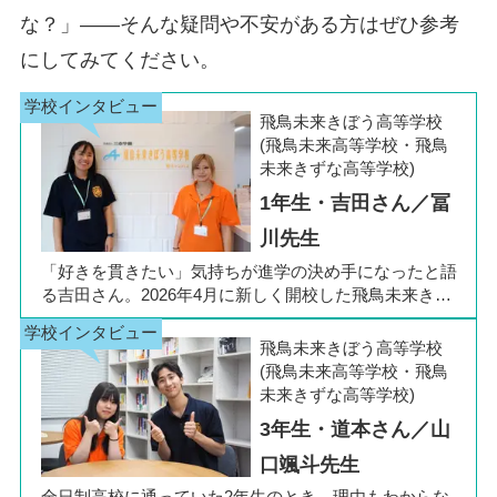
な？」――そんな疑問や不安がある方はぜひ参考
にしてみてください。
飛鳥未来きぼう高等学校
(飛鳥未来高等学校・飛鳥
未来きずな高等学校)
1年生・吉田さん／冨
川先生
「好きを貫きたい」気持ちが進学の決め手になったと語
る吉田さん。2026年4月に新しく開校した飛鳥未来きぼ
う高等学校 柏キャンパスの1年生です。彼女は中学3年
生の公立入試直前に「自分らしく過ごしながら夢に近づ
飛鳥未来きぼう高等学校
ける環境を選びたい」と思い、進路変更を決意しまし
(飛鳥未来高等学校・飛鳥
た。今回は吉田さん、同キャンパスの冨川先生に、通信
未来きずな高等学校)
制高校の学校生活の様子や雰囲気、行事について語って
3年生・道本さん／山
いただきました。お互いの話からは、日々の何気ない会
話や行事を通じて育まれた、先生と生徒の温かな信頼関
口颯斗先生
係もうかがえました。