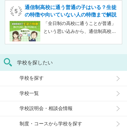
でしょう。 この記事では、サポート
がある人もいるのではないでしょう
通信制高校に通う普通の子はいる？生徒
校の特徴や通信制高校との違い、メ
か。 結論から言うと、通信制高校に
の特徴や向いていない人の特徴まで解説
リット・デメリットについて解説し
行ったからといって「人生終了」で
「全日制の高校に通うことが普通」
ます。
は決してありません。通信制高校で
という思い込みから、通信制高校へ
は自分のペースで学べる、専門的な
の入学に不安や疑問をもつ人もいる
コースで好きなことを学べるといっ
のではないでしょうか。 通信制高校
た、多くのメリットがあります。 こ
は「不登校の生徒」や「持病のある
の記事では、通信制高校に行くこと
学校を探したい
生徒」などが通う学校という、先入
が人生終わりではない理由や、通う
観がある人もいるかもしれません。
メリット・デメリット、目標に合わ
学校を探す
実際には、通信制高校への入学者は
せた高校選びについて解説します。
増加傾向にあり、さまざまな生徒が
学校一覧
在籍しています。 この記事では、通
信制高校にはどのような生徒が通っ
学校説明会・相談会情報
ているかや、通信制高校に向いてい
ない生徒の特徴などについて解説し
制度・コースから学校を探す
ます。