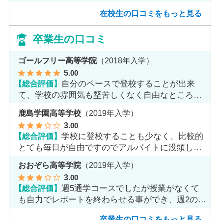
くりとれます。
在校生の口コミをもっと見る
卒業生の口コミ
ゴールフリー高等学院
（2018年入学）
5
.00
【総合評価】
自分のペースで登校することが出来
て、学校の雰囲気も堅苦しくなく自由なところが
魅力だと思います。
鹿島学園高等学校
（2019年入学）
3
.00
【総合評価】
学校に登校することも少なく、比較的
とても毎日が自由ですのでアルバイトに没頭して
ました。
おおぞら高等学院
（2019年入学）
3
.00
【総合評価】
週5通学コースでしたが授業がなくて
も自力でレポートを終わらせる事ができ、週2のコ
ースへ変更しました。
卒業生の口コミをもっと見る