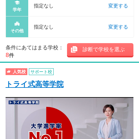
指定なし
変更する
学年
指定なし
変更する
その他
条件にあてはまる学校：
診断で学校を選ぶ
8
件
人気校
サポート校
トライ式高等学院