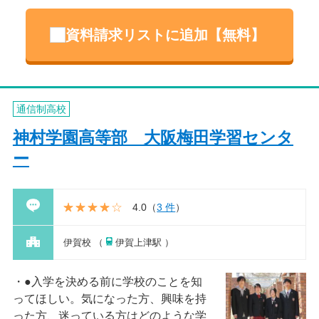
資料請求リストに追加【無料】
通信制高校
神村学園高等部 大阪梅田学習センタ
ー
4.0
（
3 件
）
伊賀校 （
伊賀上津駅 ）
●入学を決める前に学校のことを知
ってほしい。気になった方、興味を持
った方、迷っている方はどのような学