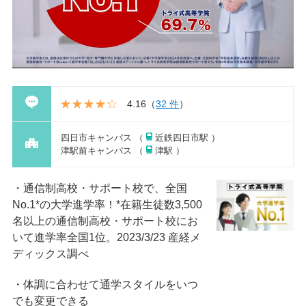
4.16
（
32 件
）
四日市キャンパス （
近鉄四日市駅 ）
津駅前キャンパス （
津駅 ）
通信制高校・サポート校で、全国
No.1*の大学進学率！*在籍⽣徒数3,500
名以上の通信制⾼校・サポート校にお
いて進学率全国1位。2023/3/23 産経メ
ディックス調べ
体調に合わせて通学スタイルをいつ
でも変更できる