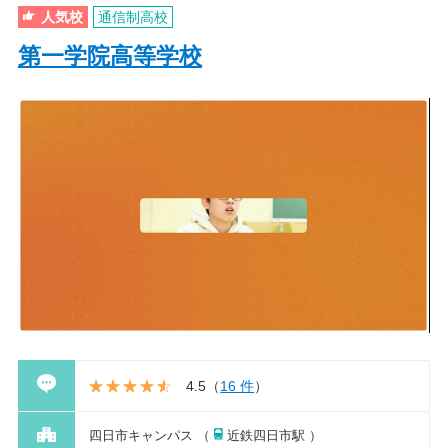
人気校
通信制高校
第一学院高等学校
4.5
（
16 件
）
四日市キャンパス （
近鉄四日市駅 ）