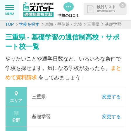
0
検討リスト
資料請求はコチラ
MENU
学校の口コミ
TOP
学校を探す
東海・甲信越・北陸
三重県
基礎学習
MENU
資料請求リストに追加しました
三重県 - 基礎学習の通信制高校・サポ
追加した学校を一覧で確認・まと
学校を探したい
ート校一覧
めて資料請求できます
通信制高校について知りたい
やりたいことや通学日数など、いろいろな条件で
学校を探せます。気になる学校があったら、
まと
はじめての方へ
めて資料請求
をしてみましょう！
よくある質問
三重県
変更する
エリア
掲載を希望される学校様へ
基礎学習
変更する
分野