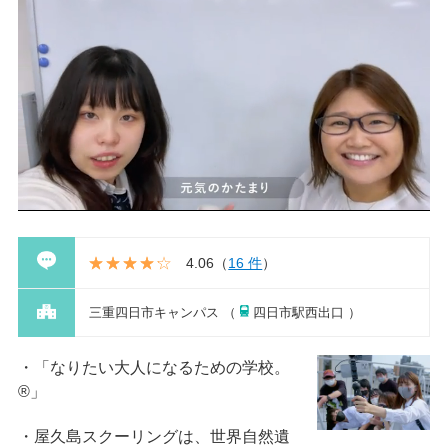
4.06
（
16 件
）
三重四日市キャンパス （
四日市駅西出口 ）
「なりたい大人になるための学校。
®」
屋久島スクーリングは、世界自然遺