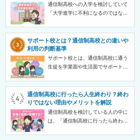
られるのでチェックしてみましょ
通信制高校への入学を検討していて
う。
「大学進学に不利になるのではない
か」「通信制高校から行ける大学は
ある？」と不安に思うご家庭もある
のではないでしょうか。 結論とし
サポート校とは？通信制高校との違いや
て、通信制高校に通っているからと
利用の判断基準
いって大学進学に不利になることは
サポート校とは、通信制高校に通う
ありません。中には、大学進学を想
生徒を学業面や生活面でサポートす
定したカリキュラムを用意している
る教育機関です。通信制高校へ通う
ケースも増えており、難関大学の合
生徒が、学校と合わせて利用するた
格実績を豊富にもつ学校もありま
め、サポート校のみでは高卒資格を
通信制高校に行ったら人生終わり？終わ
す。
取得できません。 ただし、個別の学
りではない理由やメリットを解説
習指導やスクールカウンセラーによ
通信制高校を検討している人の中に
る生活面での相談など手厚い支援が
は、「通信制高校に行ったら終わ
受けられるため、生徒がより楽しく
り」「通信制高校はやめとけ」とい
高校生活をおくるための助けとなる
うネガティブな情報を目にしたこと