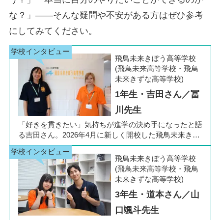
な？」――そんな疑問や不安がある方はぜひ参考
にしてみてください。
飛鳥未来きぼう高等学校
(飛鳥未来高等学校・飛鳥
未来きずな高等学校)
1年生・吉田さん／冨
川先生
「好きを貫きたい」気持ちが進学の決め手になったと語
る吉田さん。2026年4月に新しく開校した飛鳥未来きぼ
う高等学校 柏キャンパスの1年生です。彼女は中学3年
生の公立入試直前に「自分らしく過ごしながら夢に近づ
飛鳥未来きぼう高等学校
ける環境を選びたい」と思い、進路変更を決意しまし
(飛鳥未来高等学校・飛鳥
た。今回は吉田さん、同キャンパスの冨川先生に、通信
未来きずな高等学校)
制高校の学校生活の様子や雰囲気、行事について語って
3年生・道本さん／山
いただきました。お互いの話からは、日々の何気ない会
話や行事を通じて育まれた、先生と生徒の温かな信頼関
口颯斗先生
係もうかがえました。