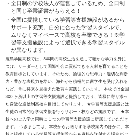
全日制の学校法人が運営しているため、全日制
と同じ卒業証書がもらえる！
全国に提携している学習等支援施設があるから
サポート充実。自分に合った学習スタイルで、
ムリなくマイペースで高校を卒業できる！※学
習等支援施設によって選択できる学習スタイル
が異なります。
鹿島学園高校では、3年間の高校生活を通して確かな学力を身に
つけ、リーダーとして国際社会に貢献できる人材を育てることを
教育目標としています。そのため、論理的な思考力・適切な判断
力・豊かな表現力を培い、海外から積極的に留学生を受け入れる
など、常に将来を見据えた教育を実践しています。 本校では全国
300 ヶ所以上の学習等支援施設と提携しており、皆様に寄り添っ
た身近な通信制高校を目指しております。 ★学習等支援施設とは
生徒の日常的な学習支援を行うサポート校などの施設です。 ★本
校へのご入学と同時に 1 つの学習等支援施設に所属していただき
ます。 つきましては、本校からお送りする学校案内のほかに、本
校と提携している学習等支援施設からも資料を送付する場合がご