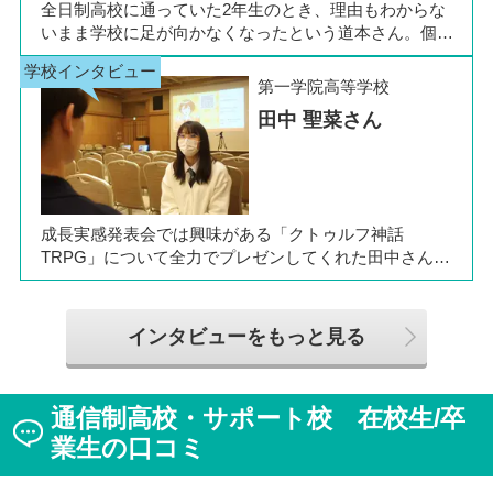
全日制高校に通っていた2年生のとき、理由もわからな
いまま学校に足が向かなくなったという道本さん。個別
相談会で感じた先生の「温かさ」を決め手に、飛鳥未来
きぼう高等学校の町田キャンパスへの転入を選びまし
第一学院高等学校
た。現在は同校に3年生として在籍しながら、オープン
田中 聖菜さん
キャンパスでは未来の後輩たちのサポート役「キャス
ト」として活躍しています。同校の山口颯斗先生ととも
に、通信制ならではの人との関わりや、自分らしく過ご
せる学校生活について語ってくれました。
成長実感発表会では興味がある「クトゥルフ神話
TRPG」について全力でプレゼンしてくれた田中さん
は、全日制高校での生活の中で体調を崩し、12月に第一
学院高等学校へ転入してこられました。短期間でレポー
トやスクーリングをこなしながら、自分らしく過ごせる
インタビューをもっと見る
ようになった2か月を振り返ってお話いただきました。
「通信制高校は家で一人で勉強するもの」というイメー
ジを持っていた田中さんですが、キャンパスでフェロー
通信制高校・サポート校 在校生/卒
（先生）や仲間に囲まれる中で、その不安は希望へと変
わったと言います。
業生の口コミ