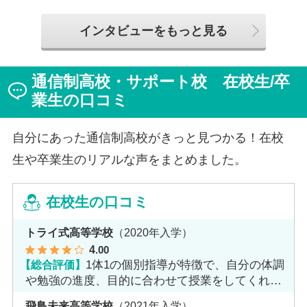
学院高等学校へ転入してこられました。短期間でレポー
トやスクーリングをこなしながら、自分らしく過ごせる
インタビューをもっと見る
ようになった2か月を振り返ってお話いただきました。
「通信制高校は家で一人で勉強するもの」というイメー
ジを持っていた田中さんですが、キャンパスでフェロー
通信制高校・サポート校 在校生/卒
（先生）や仲間に囲まれる中で、その不安は希望へと変
わったと言います。
業生の口コミ
自分にあった通信制高校がきっと見つかる！在校
生や卒業生のリアルな声をまとめました。
在校生の口コミ
トライ式高等学校
（2020年入学）
4
.00
【総合評価】
1体1の個別指導が特徴で、自分の体調
や勉強の進度、目的に合わせて授業をしてくれま
す。
飛鳥未来高等学校
（2021年入学）