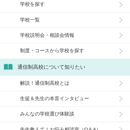
メリット・デメリット、目標に合わ
学校を探す
実際には、通信制高校への入学者は
せた高校選びについて解説します。
増加傾向にあり、さまざまな生徒が
学校一覧
在籍しています。 この記事では、通
信制高校にはどのような生徒が通っ
学校説明会・相談会情報
ているかや、通信制高校に向いてい
ない生徒の特徴などについて解説し
制度・コースから学校を探す
ます。
通信制高校について知りたい
解説！通信制高校とは
生徒＆先生の本音インタビュー
みんなの学校選び体験談
先生教えて！お悩み相談室（Q＆A）