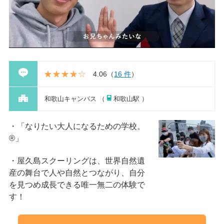
4.06
（
16 件
）
和歌山キャンパス （
和歌山駅 ）
「なりたい大人になるための学校。
®」
屋久島スクーリングは、世界自然遺
産の舞台で人や自然とつながり、自分
を見つめ成長できる唯一無二の体験で
す！