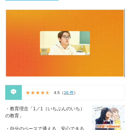
4.5
（
16 件
）
教育理念「1／1（いちぶんのいち）
の教育」
自分のペースで通える、安心できる