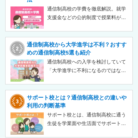
通信制高校の学費を徹底解説。就学
支援金などの公的制度で授業料が実
質無償化されるケースもあります。
この記事では、支給対象や支給額の
目安、申請時の注意点などをわかり
通信制高校から大学進学は不利？おすす
やすく解説します。費用負担を抑え
めの通信制高校5選も紹介
られるのでチェックしてみましょ
通信制高校への入学を検討していて
う。
「大学進学に不利になるのではない
か」「通信制高校から行ける大学は
ある？」と不安に思うご家庭もある
のではないでしょうか。 結論とし
サポート校とは？通信制高校との違いや
て、通信制高校に通っているからと
利用の判断基準
いって大学進学に不利になることは
サポート校とは、通信制高校に通う
ありません。中には、大学進学を想
生徒を学業面や生活面でサポートす
定したカリキュラムを用意している
る教育機関です。通信制高校へ通う