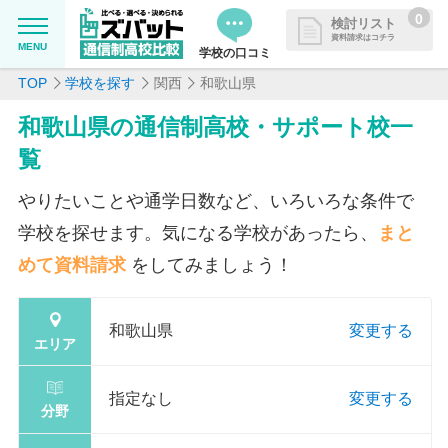
0
検討リスト
資料請求はコチラ
MENU
学校の口コミ
TOP
学校を探す
関西
和歌山県
MENU
資料請求リストに追加しました
和歌山県の通信制高校・サポート校一
追加した学校を一覧で確認・まと
学校を探したい
覧
めて資料請求できます
通信制高校について知りたい
やりたいことや通学日数など、いろいろな条件で
学校を探せます。気になる学校があったら、
まと
はじめての方へ
めて資料請求
をしてみましょう！
よくある質問
和歌山県
変更する
エリア
掲載を希望される学校様へ
指定なし
変更する
分野