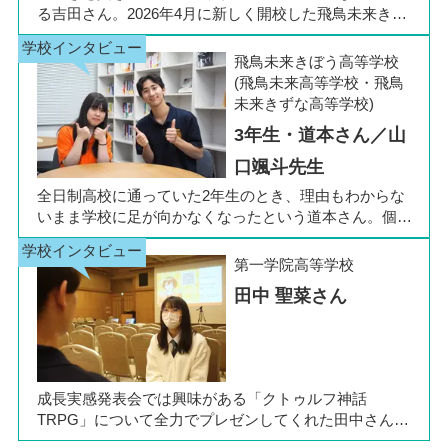
る吉田さん。2026年4月に新しく開校した飛鳥未来きぼ
う高等学校 柏キャンパスの1年生です。彼女は中学3年
生の公立入試直前に「自分らしく過ごしながら夢に近づ
飛鳥未来きぼう高等学校
ける環境を選びたい」と思い、進路変更を決意しまし
(飛鳥未来高等学校・飛鳥
た。今回は吉田さん、同キャンパスの冨川先生に、通信
未来きずな高等学校)
制高校の学校生活の様子や雰囲気、行事について語って
3年生・道本さん／山
いただきました。お互いの話からは、日々の何気ない会
話や行事を通じて育まれた、先生と生徒の温かな信頼関
口颯斗先生
係もうかがえました。
全日制高校に通っていた2年生のとき、理由もわからな
いまま学校に足が向かなくなったという道本さん。個別
相談会で感じた先生の「温かさ」を決め手に、飛鳥未来
きぼう高等学校の町田キャンパスへの転入を選びまし
第一学院高等学校
た。現在は同校に3年生として在籍しながら、オープン
田中 聖菜さん
キャンパスでは未来の後輩たちのサポート役「キャス
ト」として活躍しています。同校の山口颯斗先生ととも
に、通信制ならではの人との関わりや、自分らしく過ご
せる学校生活について語ってくれました。
成長実感発表会では興味がある「クトゥルフ神話
TRPG」について全力でプレゼンしてくれた田中さん
は、全日制高校での生活の中で体調を崩し、12月に第一