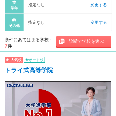
指定なし
変更する
学年
指定なし
変更する
その他
条件にあてはまる学校：
診断で学校を選ぶ
7
件
人気校
サポート校
トライ式高等学院