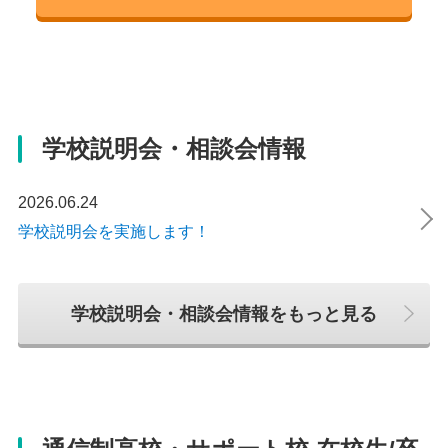
アクセス
058-216-1281
住所
電話番号
アクセス
IRいしかわ鉄道線 美川駅 徒歩6分
アクセス
岡山県岡山市北区富田町2-9-1
026-273-8825
JR 松本駅 徒歩5分（PARCO横）
岐阜バス 竜田町 徒歩１分
電話番号
アクセス
学校説明会・相談会情報
086-230-2340
しなの鉄道 屋代駅 徒歩1分
2026.06.24
アクセス
学校説明会を実施します！
JR 岡山駅 徒歩10分
学校説明会・相談会情報をもっと見る