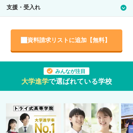
服装は自由です。制服（標準服）も用意しています。着用、購
支援・受入れ
入は義務ではありません。
支援体制
アットマークでは何らかの対応や支援が必要な生徒の相談も受
資料請求リストに追加【無料】
け付けています。 集団の授業に合わせられない、決まった時間
に登校できないなど、個別の対応が必要な生徒もこれまでに在
籍しています。
専門家のメンタルサポートあり
みんなが注目
大学進学
で選ばれている学校
受入実績
不登校／起立性調節障害
※受入実績は、受入れを確定するものではありません。症状に
よって異なりますので、詳しくは学校へお問い合わせくださ
い。