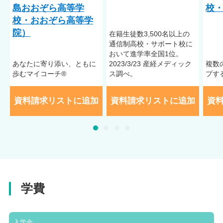
島おおぞら高等学
校・
校・おおぞら高等学
院）
在籍⽣徒数3,500名以上の
通信制⾼校・サポート校に
おいて進学率全国1位。
あなたに寄り添い、ともに
2023/3/23 産経メディック
複数
歩むマイコーチ®
ス調べ。
プす
資料請求リストに追加
資料請求リストに追加
資
学費
入学金