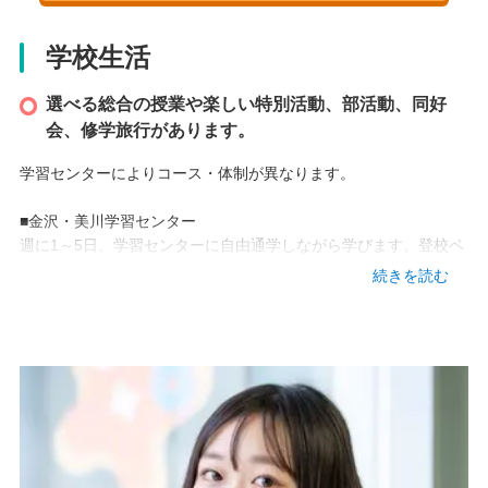
2004 年
学校生活
本校情報
選べる総合の授業や楽しい特別活動、部活動、同好
石川県金沢市上堤町1-35
会、修学旅行があります。
TEL
学習センターによりコース・体制が異なります。
076-265-6888
■金沢・美川学習センター
アクセス
週に1～5日、学習センターに自由通学しながら学びます。登校ペ
・JR 金沢駅 徒歩約15分
ースを自分で組み立てることができるので生活スタイルや目標に
続きを読む
・バス 武蔵ヶ辻、近江町市場 徒歩2分
合わせて通うことができます。
アットホームな雰囲気で「居やすさ」を重視しており、自由参加
の行事も数多く実施しています。
動画
◆サポート施設
アットマーク国際高等学校では、他の教育事業所と連携したサポ
ート施設を設けております。アットマーク国際高校と密接な連携
を取りながら、各校の特色を活かした生徒・保護者のサポートを
行っています。