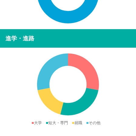
進学・進路
■
大学
■
短大・専門
■
就職
■
その他