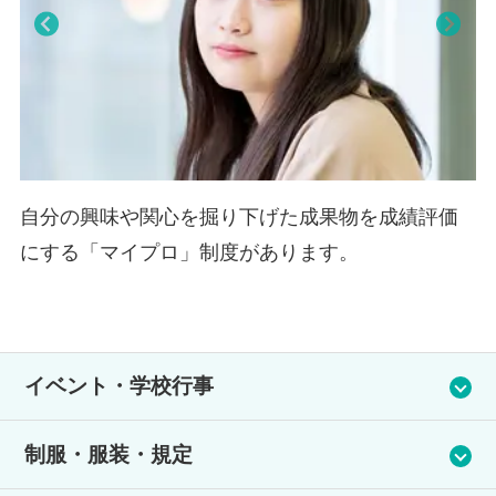
Pre
Nex
viou
t
s
査
自分の興味や関心を掘り下げた成果物を成績評価
にする「マイプロ」制度があります。
イベント・学校行事
春の遠足、映画鑑賞会、スポーツ同好会、編み物同好会、ゲー
制服・服装・規定
ム同好会、伝統工芸部があります。※学習センターによって異
なります。