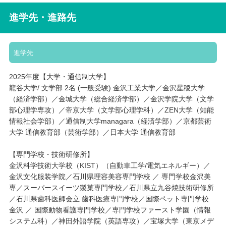
進学先・進路先
進学先
2025年度【大学・通信制大学】
龍谷大学/ 文学部 2名 (一般受験) 金沢工業大学／金沢星稜大学
（経済学部）／金城大学（総合経済学部）／金沢学院大学（文学
部心理学専攻）／帝京大学（文学部心理学科）／ZEN大学（知能
情報社会学部）／通信制大学managara（経済学部）／京都芸術
大学 通信教育部（芸術学部）／日本大学 通信教育部
【専門学校・技術研修所】
金沢科学技術大学校（KIST）（自動車工学/電気エネルギー）／
金沢文化服装学院／石川県理容美容専門学校 ／ 専門学校金沢美
専／スーパースイーツ製菓専門学校／石川県立九谷焼技術研修所
／石川県歯科医師会立 歯科医療専門学校／国際ペット専門学校
金沢 ／ 国際動物看護専門学校／専門学校ファースト学園（情報
システム科）／神田外語学院（英語専攻）／宝塚大学（東京メデ