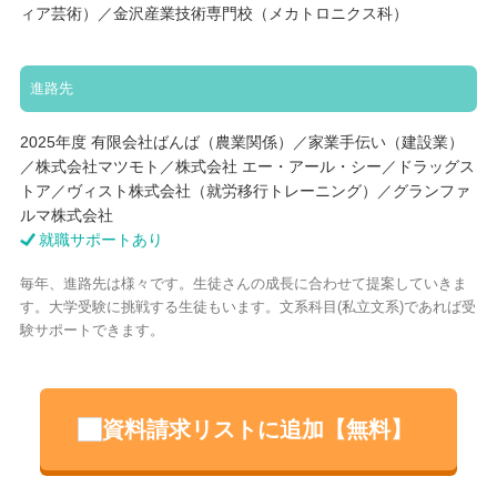
ィア芸術）／金沢産業技術専門校（メカトロニクス科）
進路先
2025年度 有限会社ばんば（農業関係）／家業手伝い（建設業）
／株式会社マツモト／株式会社 エー・アール・シー／ドラッグス
トア／ヴィスト株式会社（就労移行トレーニング）／グランファ
ルマ株式会社
就職サポートあり
毎年、進路先は様々です。生徒さんの成長に合わせて提案していきま
す。大学受験に挑戦する生徒もいます。文系科目(私立文系)であれば受
験サポートできます。
資料請求リストに追加【無料】