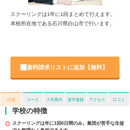
viou
t
s
ット
スクーリングは1年に1回まとめて行えます。
伝
取り
本校所在地である石川県白山市で行います。
道
資料請求リストに追加【無料】
特徴
コース
入学案内
進学進路
アクセス
口コミ
学校の特徴
スクーリングは年に1回6日間のみ。集団が苦手な生徒