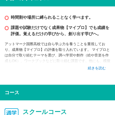
時間割や場所に縛られることなく学べます。
課題や試験だけでなく成果物【マイプロ】でも成績を
評価。覚えるだけの学びから、創り出す学びへ。
アットマーク国際高校では自ら学ぶ力を養うことを重視してお
り、成果物【マイプロ】の評価を取り入れています。 マイプロと
は自分で取り組むテーマを選び、調べ学習や創作（絵や音楽を作
成もOK）、ワークブックなどに取り組む課題です。他にも、模擬
試験、資格検定試験、コンクールやコンテストへの応募、振り返
続きを読む
り学習ノートなども対象になります。自分の好きな分野をとこと
ん深めることもできます。
コース
インターネット学習
インターネット上の授業（ネット授業）は録画されているため、
自宅や図書館にいながら授業を受けることができます。授業は繰
スクールコース
り返し視聴できるため、一度だけではわからないことがあっても