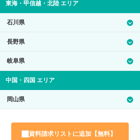
前橋学習センター（Prima国際高等学院 前橋
品川学習センター
住所
東海・甲信越・北陸 エリア
住所
アクセス
校）
電話番号
茨城県土浦市土浦市城北町16-18
群馬県渋川市石原204-16 ベラビル1階
石川県
阿武隈急行 保原駅 徒歩３分
住所
029-858-5208
住所
電話番号
電話番号
東京都品川区北品川5-12-4 3階
金沢学習センター
長野県
群馬県前橋市新前橋町18-29Kﾋﾞﾙ3階
アクセス
080-7808-1154
027-202-0333
電話番号
美川学習センター
松本学習センター（Prima国際高等学院松本
岐阜県
つくばエクスプレス つくば駅 徒歩約15分
住所
電話番号
アクセス
アクセス
03-3446-2546
校）
石川県金沢市上堤町1-35
027-203-0398
JR 土浦駅 徒歩15分
岐阜学習センター（岐阜咲山高等学院）
住所
中国・四国 エリア
JR 渋川駅 徒歩5分
アクセス
屋代学習センター（Prima国際高等学院屋代
住所
電話番号
アクセス
石川県白山市美川中町イ16番地43
校）
岡山県
山手線 品川駅 徒歩12分
住所
長野県松本市中央1-10-25 UDビル2F
076-265-6888
JR両毛線 新前橋駅 1分
電話番号
岐阜県岐阜市南殿町３丁目 19番地
岡山学習センター（Prima国際高等学院岡山
住所
電話番号
アクセス
076-213-7050
校）
電話番号
長野県千曲市小島3131-5
資料請求リストに追加【無料】
0263-31-0808
JR 金沢駅 徒歩約15分