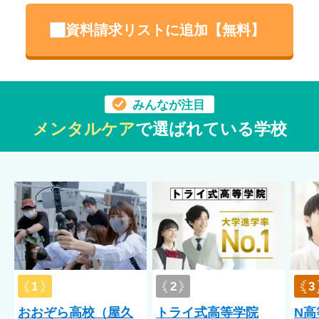
資料請求リストに追加【無料】
みんなが注目
メンタルケア
で選ばれている学校
1
2
3
おおぞら高校（屋久
トライ式高等学院
N高