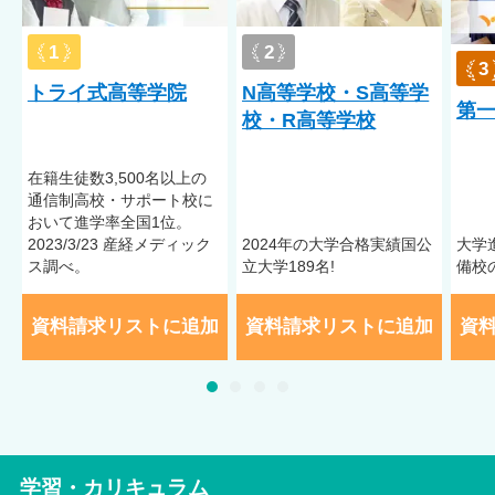
1
2
3
トライ式高等学院
N高等学校・S高等学
第
校・R高等学校
在籍⽣徒数3,500名以上の
通信制⾼校・サポート校に
おいて進学率全国1位。
2023/3/23 産経メディック
2024年の大学合格実績国公
大学
ス調べ。
立大学189名!
備校
資料請求リストに追加
資料請求リストに追加
資
学習・カリキュラム