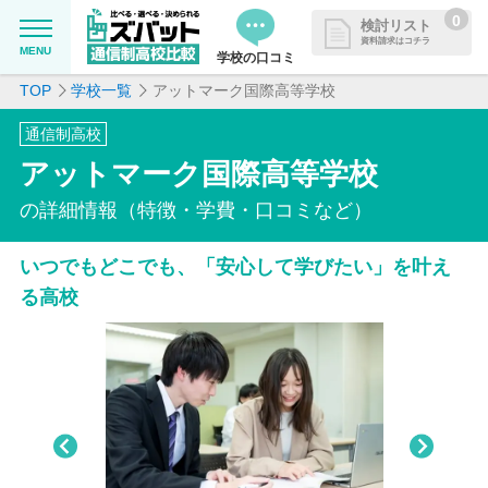
0
検討リスト
資料請求はコチラ
MENU
学校の口コミ
TOP
学校一覧
アットマーク国際高等学校
MENU
資料請求リストに追加しました
通信制高校
追加した学校を一覧で確認・まと
学校を探したい
アットマーク国際高等学校
めて資料請求できます
通信制高校について知りたい
の詳細情報（特徴・学費・口コミなど）
いつでもどこでも、「安心して学びたい」を叶え
はじめての方へ
る高校
よくある質問
掲載を希望される学校様へ
Pre
Nex