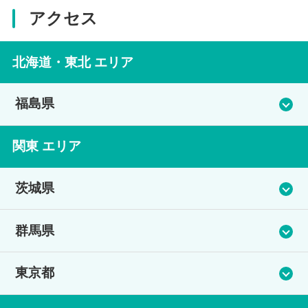
アクセス
北海道・東北 エリア
福島県
福島学習センター（みんなのひろば高等部）
関東 エリア
茨城県
住所
福島県伊達市保原町中村町41-1
つくば学習センター（つくば高等学院）
群馬県
電話番号
土浦学習センター（つちうら高等学院）
渋川学習センター（アットノース高等学院）
東京都
住所
024-575-0157
茨城県つくば市二の宮1-2-1