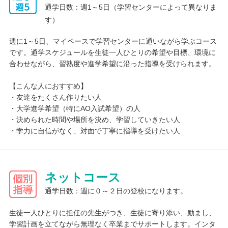
安心して取り組めます。また対面や、オンライン、ラインで質問
通学日数：週1～5日（学習センターによって異なりま
することもできます。
す）
週に1～5日、マイペースで学習センターに通いながら学ぶコース
です。通学スケジュールを生徒一人ひとりの希望や目標、環境に
合わせながら、習熟度や進学希望に沿った指導を受けられます。
【こんな人におすすめ】
・友達をたくさん作りたい人
・大学進学希望（特にAO入試希望）の人
・決められた時間や場所を決め、学習していきたい人
・学力に自信がなく、対面で丁寧に指導を受けたい人
ネットコース
通学日数：週に０～２日の登校になります。
生徒一人ひとりに担任の先生がつき、生徒に寄り添い、励まし、
学習計画を立てながら無理なく卒業までサポートします。インタ