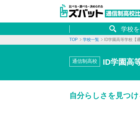
学校を
TOP
学校一覧
ID学園高等学校【
ID学園
通信制高校
自分らしさを見つけ