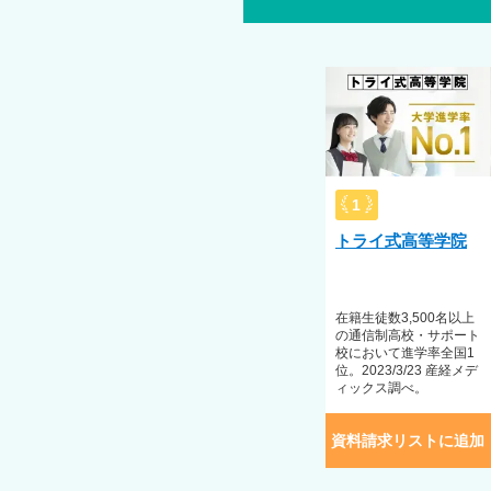
生徒一人ひとりに担任がつき、学
ながら夢・目標を担任の先生とと
毎月コース変更することができる
ンセラーに加えて、専門の外部機
ど自由に参加できる行事に加えて
午後スタートカリキュラム
カウンセラ
受入実績
1
不登校／アスペルガー症候群（A
トライ式高等学院
※対応が必要な事柄がありました
ん。症状によって異なりますので
在籍⽣徒数3,500名以上
の通信制⾼校・サポート
校において進学率全国1
位。2023/3/23 産経メデ
ィックス調べ。
資料請求リストに追加