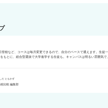
れの未来に歩んでいけるよう全力でサポートします。
プ
5日登校など、コースは毎月変更できるので、自分のペースで通えます。生徒
実績をもとに、総合型選抜で大学進学する生徒も。キャンパスは明るい雰囲気で
しだ ともかず
校比較 編集部