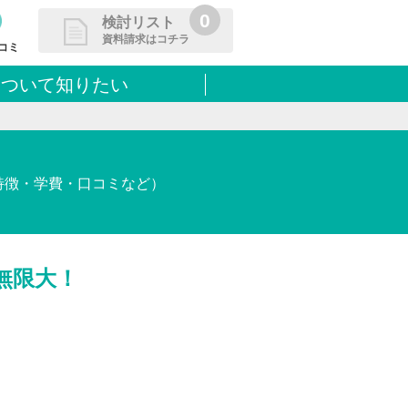
0
検討リスト
資料請求はコチラ
コミ
について知りたい
請求リストに追加しました
た学校を一覧で確認・まとめて資
できます
特徴・学費・口コミなど）
無限大！