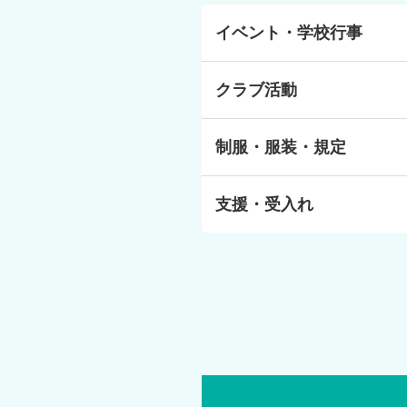
イベント・学校行事
・毎年都内スポーツ施設で行われ
クラブ活動
トです。 （参加は任意※応援だ
・毎年秋に開催するID祭（文化
までID学園らしく個性を発揮し
様々な行事の企画・運営・広報活
・好きなものを選んで参加ができ
制服・服装・規定
みなさんがやりたいと思う部活動
ッチ体験、ホテルでのテーブルマ
落語鑑賞、DJ＆VJ体験、体力
服装は自由ですが、郁文館夢学園
支援・受入れ
ネクタイとリボンがアクセントに
支援体制
担任の先生が必要に応じてカウン
理カウンセラーがサポートします
専門家のメンタルサポートあり
生活サポート・メンタルケア