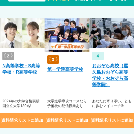
力面、メンタル面、進路面から細かくサポート。生徒の好きなこと・得意な
もにたてます。 夢の実現に向けて逆算思考や人間力を養い、自分らしく社会
ので、その時の体調や目標の変化に応じて無理なく自分のペースで学ぶことが
関とも連携しているので、校内外でもサポートを受けることができます。 課
交流会もあるので友達を作りやすいきっかけがたくさんあります。
ー相談
保護者相談
2
4
3
S）／自閉症スペクトラム（ASD）／注意欠陥多動性障害（ADHD）／起立性
N高等学校・S高等
おおぞら高校（屋
第一学院高等学校
学校・R高等学校
久島おおぞら高等
ら、出願前にアドミッションセンターにご相談ください。受入実績は、受入
学校・おおぞら高
、詳しくは学校へお問い合わせください。
等学院）
2024年の大学合格実績
大学進学専攻コースなら
あなたに寄り添い、とも
国公立大学189名!
予備校の配信授業あり
に歩むマイコーチ®
資料請求リストに追加
資料請求リストに追加
資料請求リストに追加