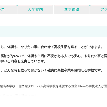
ース
入学案内
進学進路
ア
から、体調や、やりたい事に合わせて高校生活を送ることができます
は宿泊がないので、体調や生活に不安がある人でも安心。やりたい事と
く学べる内容も充実しています。
し、どんな時も放っておかない！確実に高校卒業を目指せる学校です。
文館高等学校・郁文館グローバル高等学校を運営する創立137年の学校法人が
を追わせ、夢を叶えさせる」
です。