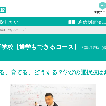
学校の口
探したい
通信制高校
資料
通学もできるコース】
追加し
料請求
高等学校【通学もできるコース】
の詳細情報（
る、育てる、どうする？学びの選択肢は