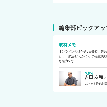
全ての生徒が、安心して、それぞ
●2026年度毎月転入生受付中！
編集部ピックアッ
設立
2020 年
取材メモ
オンラインのほか週3日登校、週
行う「夢活(ゆめかつ)」の活動
本校情報
も魅力です!
長野県東御市新張1931
取材者
TEL
吉田 友和
よ
0268-71-5295
ズバット通信制高
アクセス
・しなの鉄道 滋野駅 車16分