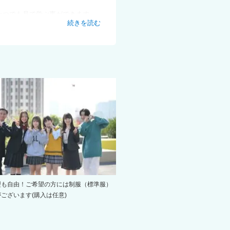
でいつでも見て学ぶ事ができます。
続きを読む
に合った授業を開講。
映像授業および学習サポートをID
ます。
型も自由！ご希望の方には制服（標準服）
ございます(購入は任意)