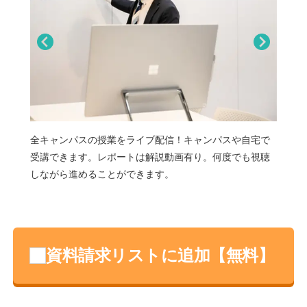
Pr
Ne
evi
xt
ou
s
1日
全キャンパスの授業をライブ配信！キャンパスや自宅で
体
ング
受講できます。レポートは解説動画有り。何度でも視聴
な
しながら進めることができます。
資料請求リストに追加【無料】