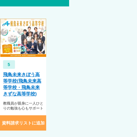
ことを深掘りし、個性を大切にし
で活躍できる力を身に付けます。
できます。 専門のスクールカウ
外活動や文化祭、スポート大会な
5
調節障害
飛鳥未来きぼう高
れを確定するものではありませ
等学校(飛鳥未来高
等学校・飛鳥未来
きずな高等学校)
教職員が親身に一人ひと
りの勉強も心もサポート
資料請求リストに追加