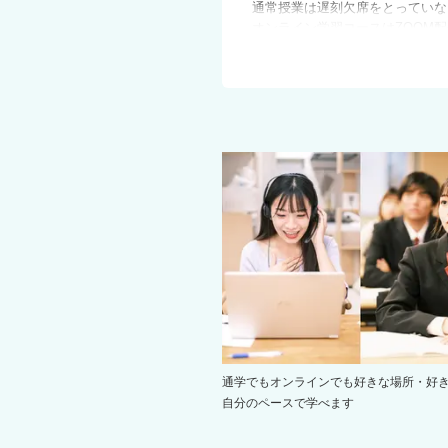
通常授業は遅刻欠席をとっていな
オンライン学習コースはZOOM配
生徒一人ひとりに担任がつき、学
中学の学び直しを行うリトライ英
そのほかにも社会課題を意識した
2025年度より「河合塾マナビ
学園高等学校の生徒が受けられる
通学でもオンラインでも好きな場所・好
自分のペースで学べます