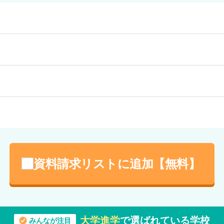
るスポーツ大会は全校生徒が参加できます。オンライン生徒も参加する競技
けでも可）
祭）。各キャンパスはもちろん、メタバースでも開催する一大イベントです。
てみんなが思い思いに楽しんでいます（参加任意）
動を行う「セレブレーションチーム」などがあります。
る特別活動は様々なジャンルの内容が目白押し！森林ボランティア、博物館
を一緒に立ち上げていきたいと考えています。
ナー講座、ウェルカムパーティー、専門学校での美容師体験、多くの大学＆
自慢大会など、興味がある内容を選んで楽しく参加できます。
の全日制高校と共通の標準服をご用意しています。洗練されたチャコールグ
なっています。（購入任意）
セリングを行いますので、困ったことがあったら何でも相談してください。
資料請求リストに追加【無料】
。
大学進学
で選ばれている学校
みんなが注目