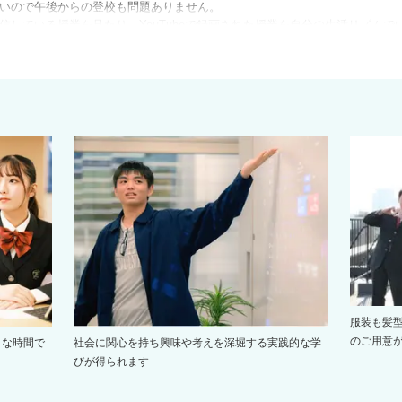
いので午後からの登校も問題ありません。
信している授業を見たり、YouTubeで録画された授業を自分の生活リズム
力面、メンタル面、進路面から細かくサポートします。
語・数学から、大学受験を意識したハイレベル授業各種まで、様々なニーズ
授業も展開しており、実践的な力が身につけられます。
ス」と提携した「大学受験特化コース」が新設。「河合塾マナビス」が提供する
ようになります。大学進学実績No.1の通信制高校を目指して環境を整えてい
服装も髪
のご用意が
きな時間で
社会に関心を持ち興味や考えを深堀する実践的な学
びが得られます