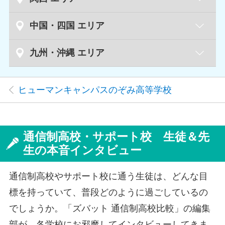
大宮東口学習センター
埼玉県
仙台駅前学習センター
宮城県
京都四条通学習センター
京都府
中国・四国 エリア
名古屋駅前学習センター
愛知県
茂原本校
千葉県
広島八丁堀学習センター
広島県
九州・沖縄 エリア
大阪心斎橋学習センター
大阪府
秋葉原東学習センター
東京都
高田馬場学習センター
福岡天神学習センター
福岡県
神戸三宮学習センター
兵庫県
ヒューマンキャンパスのぞみ高等学校
川崎学習センター
神奈川県
横浜西口学習センター
通信制高校・サポート校 生徒＆先
生の本音インタビュー
通信制高校やサポート校に通う生徒は、どんな目
標を持っていて、普段どのように過ごしているの
でしょうか。「ズバット 通信制高校比較」の編集
部が、各学校にお邪魔してインタビューしてきま