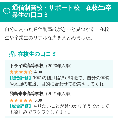
ジを持っていた田中さんですが、キャンパスでフェロー
通信制高校・サポート校 在校生/卒
（先生）や仲間に囲まれる中で、その不安は希望へと変
わったと言います。
業生の口コミ
自分にあった通信制高校がきっと見つかる！在校
生や卒業生のリアルな声をまとめました。
在校生の口コミ
トライ式高等学校
（2020年入学）
4
.00
【総合評価】
1体1の個別指導が特徴で、自分の体調
や勉強の進度、目的に合わせて授業をしてくれま
す。
飛鳥未来高等学校
（2021年入学）
5
.00
【総合評価】
やりたいことが見つかりそうでとって
も楽しみでワクワクしてます。