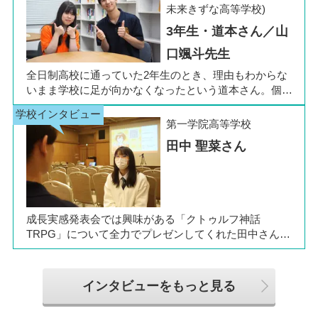
た。今回は吉田さん、同キャンパスの冨川先生に、通信
未来きずな高等学校)
制高校の学校生活の様子や雰囲気、行事について語って
3年生・道本さん／山
いただきました。お互いの話からは、日々の何気ない会
話や行事を通じて育まれた、先生と生徒の温かな信頼関
口颯斗先生
係もうかがえました。
全日制高校に通っていた2年生のとき、理由もわからな
いまま学校に足が向かなくなったという道本さん。個別
相談会で感じた先生の「温かさ」を決め手に、飛鳥未来
きぼう高等学校の町田キャンパスへの転入を選びまし
第一学院高等学校
た。現在は同校に3年生として在籍しながら、オープン
田中 聖菜さん
キャンパスでは未来の後輩たちのサポート役「キャス
ト」として活躍しています。同校の山口颯斗先生ととも
に、通信制ならではの人との関わりや、自分らしく過ご
せる学校生活について語ってくれました。
成長実感発表会では興味がある「クトゥルフ神話
TRPG」について全力でプレゼンしてくれた田中さん
は、全日制高校での生活の中で体調を崩し、12月に第一
学院高等学校へ転入してこられました。短期間でレポー
トやスクーリングをこなしながら、自分らしく過ごせる
インタビューをもっと見る
ようになった2か月を振り返ってお話いただきました。
「通信制高校は家で一人で勉強するもの」というイメー