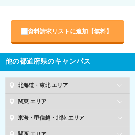
資料請求リストに追加【無料】
他の都道府県のキャンパス
北海道・東北 エリア
札幌駅前学習センター
北海道
関東 エリア
札幌大通学習センター
高崎学習センター
群馬県
東海・甲信越・北陸 エリア
旭川学習センター
静岡駅前学習センター
静岡県
関西 エリア