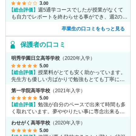
3
.00
【総合評価】
週5通学コースでしたが授業がなくて
も自力でレポートを終わらせる事ができ、週2のコ
ースへ変更しました。
卒業生の口コミをもっと見る
保護者の口コミ
明秀学園日立高等学校
（2020年入学）
5
.00
【総合評価】
授業料がとても安く助かっています。
先生方も優しい方ばかりで勉強もとても丁寧に教
えてくれてます。
第一学院高等学校
（2021年入学）
5
.00
【総合評価】
勉強が自分のペースで出来て時間も多
く取れています。夢ややりたい事に専念出来る点
で良いと思います。
わせがく高等学校
（2020年入学）
5
.00