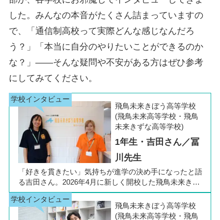
した。みんなの本音がたくさん詰まっていますの
で、「通信制高校って実際どんな感じなんだろ
う？」「本当に自分のやりたいことができるのか
な？」――そんな疑問や不安がある方はぜひ参考
にしてみてください。
飛鳥未来きぼう高等学校
(飛鳥未来高等学校・飛鳥
未来きずな高等学校)
1年生・吉田さん／冨
川先生
「好きを貫きたい」気持ちが進学の決め手になったと語
る吉田さん。2026年4月に新しく開校した飛鳥未来きぼ
う高等学校 柏キャンパスの1年生です。彼女は中学3年
生の公立入試直前に「自分らしく過ごしながら夢に近づ
飛鳥未来きぼう高等学校
ける環境を選びたい」と思い、進路変更を決意しまし
(飛鳥未来高等学校・飛鳥