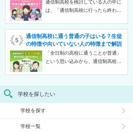
習指導やスクールカウンセラーによ
通信制高校を検討している人の中に
る生活面での相談など手厚い支援が
は、「通信制高校に行ったら終わ
受けられるため、生徒がより楽しく
り」「通信制高校はやめとけ」とい
高校生活をおくるための助けとなる
うネガティブな情報を目にしたこと
でしょう。 この記事では、サポート
がある人もいるのではないでしょう
通信制高校に通う普通の子はいる？生徒
校の特徴や通信制高校との違い、メ
か。 結論から言うと、通信制高校に
の特徴や向いていない人の特徴まで解説
リット・デメリットについて解説し
行ったからといって「人生終了」で
「全日制の高校に通うことが普通」
ます。
は決してありません。通信制高校で
という思い込みから、通信制高校へ
は自分のペースで学べる、専門的な
の入学に不安や疑問をもつ人もいる
コースで好きなことを学べるといっ
のではないでしょうか。 通信制高校
た、多くのメリットがあります。 こ
は「不登校の生徒」や「持病のある
の記事では、通信制高校に行くこと
学校を探したい
生徒」などが通う学校という、先入
が人生終わりではない理由や、通う
観がある人もいるかもしれません。
メリット・デメリット、目標に合わ
学校を探す
実際には、通信制高校への入学者は
せた高校選びについて解説します。
増加傾向にあり、さまざまな生徒が
学校一覧
在籍しています。 この記事では、通