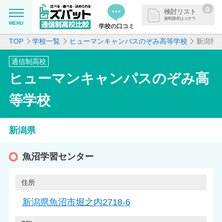
0
検討リスト
資料請求はコチラ
MENU
学校の口コミ
TOP
学校一覧
ヒューマンキャンパスのぞみ高等学校
新潟県
MENU
資料請求リストに追加しました
通信制高校
追加した学校を一覧で確認・まと
学校を探したい
ヒューマンキャンパスのぞみ高
めて資料請求できます
通信制高校について知りたい
等学校
はじめての方へ
新潟県
よくある質問
魚沼学習センター
住所
掲載を希望される学校様へ
新潟県魚沼市堀之内2718-6