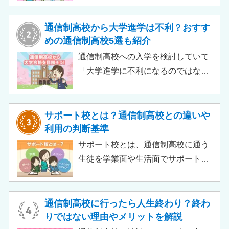
この記事では、支給対象や支給額の
目安、申請時の注意点などをわかり
通信制高校から大学進学は不利？おすす
やすく解説します。費用負担を抑え
めの通信制高校5選も紹介
られるのでチェックしてみましょ
通信制高校への入学を検討していて
う。
「大学進学に不利になるのではない
か」「通信制高校から行ける大学は
ある？」と不安に思うご家庭もある
のではないでしょうか。 結論とし
サポート校とは？通信制高校との違いや
て、通信制高校に通っているからと
利用の判断基準
いって大学進学に不利になることは
サポート校とは、通信制高校に通う
ありません。中には、大学進学を想
生徒を学業面や生活面でサポートす
定したカリキュラムを用意している
る教育機関です。通信制高校へ通う
ケースも増えており、難関大学の合
生徒が、学校と合わせて利用するた
格実績を豊富にもつ学校もありま
め、サポート校のみでは高卒資格を
通信制高校に行ったら人生終わり？終わ
す。
取得できません。 ただし、個別の学
りではない理由やメリットを解説