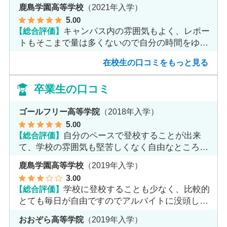
鹿島学園高等学校
（2021年入学）
5
.00
【総合評価】
キャンパス内の雰囲気もよく、レポー
トもそこまで量は多くないので自分の時間をゆっ
くりとれます。
在校生の口コミをもっと見る
卒業生の口コミ
ゴールフリー高等学院
（2018年入学）
5
.00
【総合評価】
自分のペースで登校することが出来
て、学校の雰囲気も堅苦しくなく自由なところが
魅力だと思います。
鹿島学園高等学校
（2019年入学）
3
.00
【総合評価】
学校に登校することも少なく、比較的
とても毎日が自由ですのでアルバイトに没頭して
ました。
おおぞら高等学院
（2019年入学）