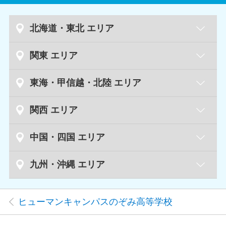
北海道・東北 エリア
札幌駅前学習センター
北海道
関東 エリア
札幌大通学習センター
高崎学習センター
群馬県
東海・甲信越・北陸 エリア
旭川学習センター
魚沼学習センター
新潟県
関西 エリア
大宮東口学習センター
埼玉県
十日町学習センター
京都四条通学習センター
京都府
中国・四国 エリア
新潟学習センター
茂原本校
千葉県
広島八丁堀学習センター
広島県
九州・沖縄 エリア
大阪心斎橋学習センター
大阪府
静岡駅前学習センター
静岡県
秋葉原東学習センター
東京都
高田馬場学習センター
福岡天神学習センター
福岡県
神戸三宮学習センター
兵庫県
名古屋駅前学習センター
愛知県
ヒューマンキャンパスのぞみ高等学校
川崎学習センター
神奈川県