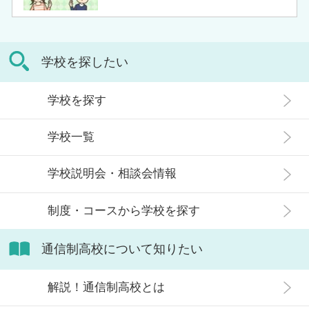
は自分のペースで学べる、専門的な
の入学に不安や疑問をもつ人もいる
コースで好きなことを学べるといっ
のではないでしょうか。 通信制高校
た、多くのメリットがあります。 こ
は「不登校の生徒」や「持病のある
の記事では、通信制高校に行くこと
学校を探したい
生徒」などが通う学校という、先入
が人生終わりではない理由や、通う
観がある人もいるかもしれません。
メリット・デメリット、目標に合わ
学校を探す
実際には、通信制高校への入学者は
せた高校選びについて解説します。
増加傾向にあり、さまざまな生徒が
学校一覧
在籍しています。 この記事では、通
信制高校にはどのような生徒が通っ
学校説明会・相談会情報
ているかや、通信制高校に向いてい
ない生徒の特徴などについて解説し
制度・コースから学校を探す
ます。
通信制高校について知りたい
解説！通信制高校とは