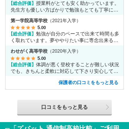
【総合評価】
授業料がとても安く助かっています。
先生方も優しい方ばかりで勉強もとても丁寧に教
えてくれてます。
第一学院高等学校
（2021年入学）
5
.00
【総合評価】
勉強が自分のペースで出来て時間も多
く取れています。夢ややりたい事に専念出来る点
で良いと思います。
わせがく高等学校
（2020年入学）
5
.00
【総合評価】
体調が悪く登校することが難しい状況
でも、きちんと柔軟に対応して下さり安心して進
めました。
保護者の口コミをもっと見る
口コミをもっと見る
「ズバット 通信制高校比較」ご利用