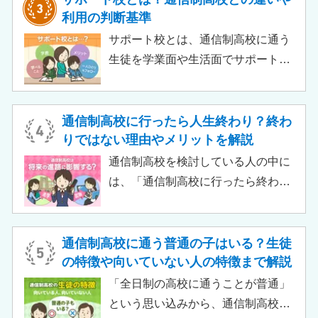
て、通信制高校に通っているからと
利用の判断基準
いって大学進学に不利になることは
サポート校とは、通信制高校に通う
ありません。中には、大学進学を想
生徒を学業面や生活面でサポートす
定したカリキュラムを用意している
る教育機関です。通信制高校へ通う
ケースも増えており、難関大学の合
生徒が、学校と合わせて利用するた
格実績を豊富にもつ学校もありま
め、サポート校のみでは高卒資格を
通信制高校に行ったら人生終わり？終わ
す。
取得できません。 ただし、個別の学
りではない理由やメリットを解説
習指導やスクールカウンセラーによ
通信制高校を検討している人の中に
る生活面での相談など手厚い支援が
は、「通信制高校に行ったら終わ
受けられるため、生徒がより楽しく
り」「通信制高校はやめとけ」とい
高校生活をおくるための助けとなる
うネガティブな情報を目にしたこと
でしょう。 この記事では、サポート
がある人もいるのではないでしょう
通信制高校に通う普通の子はいる？生徒
校の特徴や通信制高校との違い、メ
か。 結論から言うと、通信制高校に
の特徴や向いていない人の特徴まで解説
リット・デメリットについて解説し
行ったからといって「人生終了」で
「全日制の高校に通うことが普通」
ます。
は決してありません。通信制高校で
という思い込みから、通信制高校へ