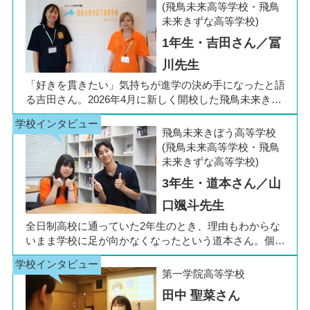
(飛鳥未来高等学校・飛鳥
未来きずな高等学校)
1年生・吉田さん／冨
川先生
「好きを貫きたい」気持ちが進学の決め手になったと語
る吉田さん。2026年4月に新しく開校した飛鳥未来きぼ
う高等学校 柏キャンパスの1年生です。彼女は中学3年
生の公立入試直前に「自分らしく過ごしながら夢に近づ
飛鳥未来きぼう高等学校
ける環境を選びたい」と思い、進路変更を決意しまし
(飛鳥未来高等学校・飛鳥
た。今回は吉田さん、同キャンパスの冨川先生に、通信
未来きずな高等学校)
制高校の学校生活の様子や雰囲気、行事について語って
3年生・道本さん／山
いただきました。お互いの話からは、日々の何気ない会
話や行事を通じて育まれた、先生と生徒の温かな信頼関
口颯斗先生
係もうかがえました。
全日制高校に通っていた2年生のとき、理由もわからな
いまま学校に足が向かなくなったという道本さん。個別
相談会で感じた先生の「温かさ」を決め手に、飛鳥未来
きぼう高等学校の町田キャンパスへの転入を選びまし
第一学院高等学校
た。現在は同校に3年生として在籍しながら、オープン
田中 聖菜さん
キャンパスでは未来の後輩たちのサポート役「キャス