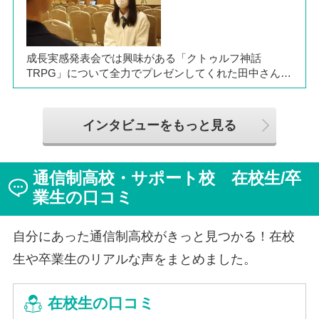
ト」として活躍しています。同校の山口颯斗先生ととも
に、通信制ならではの人との関わりや、自分らしく過ご
せる学校生活について語ってくれました。
成長実感発表会では興味がある「クトゥルフ神話
TRPG」について全力でプレゼンしてくれた田中さん
は、全日制高校での生活の中で体調を崩し、12月に第一
学院高等学校へ転入してこられました。短期間でレポー
トやスクーリングをこなしながら、自分らしく過ごせる
インタビューをもっと見る
ようになった2か月を振り返ってお話いただきました。
「通信制高校は家で一人で勉強するもの」というイメー
ジを持っていた田中さんですが、キャンパスでフェロー
通信制高校・サポート校 在校生/卒
（先生）や仲間に囲まれる中で、その不安は希望へと変
わったと言います。
業生の口コミ
自分にあった通信制高校がきっと見つかる！在校
生や卒業生のリアルな声をまとめました。
在校生の口コミ