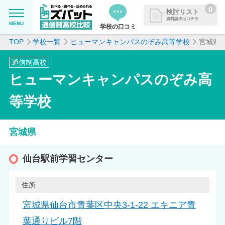
0
検討リスト
資料請求はコチラ
MENU
学校の口コミ
TOP
学校一覧
ヒューマンキャンパスのぞみ高等学校
宮城県
MENU
資料請求リストに追加しました
通信制高校
追加した学校を一覧で確認・まと
学校を探したい
ヒューマンキャンパスのぞみ高
めて資料請求できます
通信制高校について知りたい
等学校
はじめての方へ
宮城県
よくある質問
仙台駅前学習センター
住所
掲載を希望される学校様へ
宮城県仙台市青葉区中央3-1-22 エキニア青
葉通りビル7階