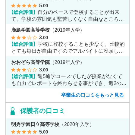
5
.00
【総合評価】
自分のペースで登校することが出来
て、学校の雰囲気も堅苦しくなく自由なところが
魅力だと思います。
鹿島学園高等学校
（2019年入学）
3
.00
【総合評価】
学校に登校することも少なく、比較的
とても毎日が自由ですのでアルバイトに没頭して
ました。
おおぞら高等学院
（2019年入学）
3
.00
【総合評価】
週5通学コースでしたが授業がなくて
も自力でレポートを終わらせる事ができ、週2のコ
ースへ変更しました。
卒業生の口コミをもっと見る
保護者の口コミ
明秀学園日立高等学校
（2020年入学）
5
.00