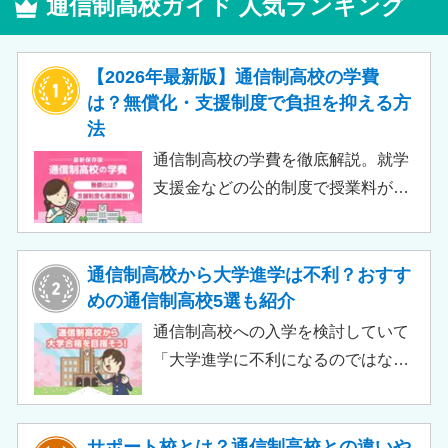
通信制高校ガイド 人気ランキング
【2026年最新版】通信制高校の学費
は？無償化・支援制度で負担を抑える方
法
通信制高校の学費を徹底解説。就学
支援金などの公的制度で授業料が実
質無償化されるケースもあります。
この記事では、支給対象や支給額の
目安、申請時の注意点などをわかり
通信制高校から大学進学は不利？おすす
やすく解説します。費用負担を抑え
めの通信制高校5選も紹介
られるのでチェックしてみましょ
通信制高校への入学を検討していて
う。
「大学進学に不利になるのではない
か」「通信制高校から行ける大学は
ある？」と不安に思うご家庭もある
のではないでしょうか。 結論とし
サポート校とは？通信制高校との違いや