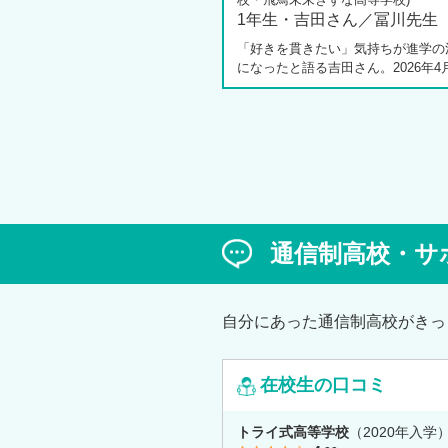
1年生・吉田さん／冨川先生
「好きを貫きたい」気持ちが進学の
になったと語る吉田さん。2026年4
しく開校した飛鳥未来きぼう高等学
キャンパスの1年生です。彼女は中学
の公立入試直前に「自分らしく過ご
ら夢に近づける環境を選びたい」と
進路変更を決意しました。今回は吉
ん、同キャンパスの冨川先生に、通
校の学校生活の様子や雰囲気、行事
て語っていただきました。お互いの
は、日々の何気ない会話や行事を通
通信制高校・サ
まれた、先生と生徒の温かな信頼関
かがえました。
自分にあった通信制高校がきっ
在校生の口コミ
トライ式高等学校
（2020年入学