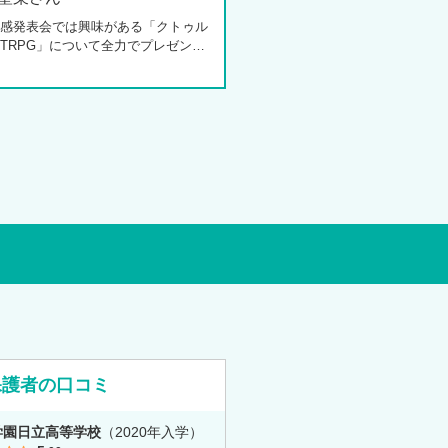
感発表会では興味がある「クトゥル
TRPG」について全力でプレゼンし
た田中さんは、全日制高校での生活
体調を崩し、12月に第一学院高等学
入してこられました。短期間でレポ
スクーリングをこなしながら、自分
過ごせるようになった2か月を振り
お話いただきました。「通信制高校
一人で勉強するもの」というイメー
っていた田中さんですが、キャンパ
ェロー（先生）や仲間に囲まれる中
の不安は希望へと変わったと言いま
保護者の口コミ
学園日立高等学校
（2020年入学）