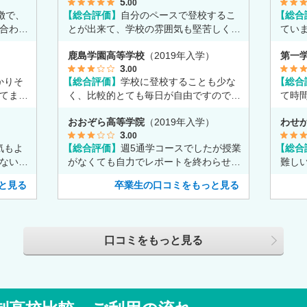
5
.00
徴で、
【総合評価】
自分のペースで登校するこ
【総合
合わせ
とが出来て、学校の雰囲気も堅苦しくな
てい
く自由なところが魅力だと思います。
強も
）
鹿島学園高等学校
（2019年入学）
第一
3
.00
かりそ
【総合評価】
学校に登校することも少な
【総合
てま
く、比較的とても毎日が自由ですのでア
て時
ルバイトに没頭してました。
い事
）
おおぞら高等学院
（2019年入学）
わせ
3
.00
気もよ
【総合評価】
週5通学コースでしたが授業
【総合
ないの
がなくても自力でレポートを終わらせる
難し
。
事ができ、週2のコースへ変更しまし
て下
と見る
卒業生の口コミをもっと見る
た。
口コミをもっと見る