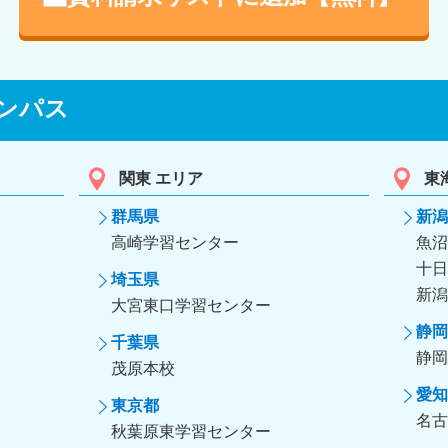
ンパス
関東 エリア
東
群馬県
新潟
高崎学習センター
魚沼
十日
埼玉県
新潟
大宮東口学習センター
静岡
千葉県
静岡
茂原本校
愛知
東京都
名古
秋葉原東学習センター