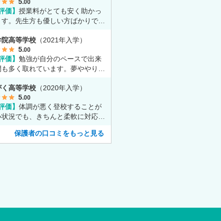
5
.00
評価】
授業料がとても安く助かっ
ます。先生方も優しい方ばかりで勉
とても丁寧に教えてくれてます。
学院高等学校
（2021年入学）
5
.00
評価】
勉強が自分のペースで出来
間も多く取れています。夢ややりた
に専念出来る点で良いと思います。
がく高等学校
（2020年入学）
5
.00
評価】
体調が悪く登校することが
い状況でも、きちんと柔軟に対応し
さり安心して進めました。
保護者の口コミをもっと見る