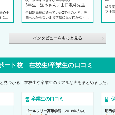
3年生・道本さん／山口颯斗先生
成長実
フ神話
決め手
全日制高校に通っていた2年生のとき、理
てくれ
月に新
由もわからないまま学校に足が向かなくな
の中で
校 柏
ったという道本さん。個別相談会で感じた
校へ転
3年生
先生の「温かさ」を決め手に、飛鳥未来き
ートや
しなが
ぼう高等学校の町田キャンパスへの転入を
らしく
思い、
選びました。現在は同校に3年生として在
インタビューをもっと見る
返って
田さ
籍しながら、オープンキャンパスでは未来
は家で
信制高
の後輩たちのサポート役「キャスト」とし
ジを持
につい
て活躍しています。同校の山口颯斗先生と
スでフ
話から
ともに、通信制ならではの人との関わり
で、そ
じて育
や、自分らしく過ごせる学校生活について
ポート校 在校生/卒業生の口コミ
す。
係もう
語ってくれました。
と見つかる！在校生や卒業生のリアルな声をまとめました。
卒業生の口コミ
）
ゴールフリー高等学院
（2018年入学）
明秀