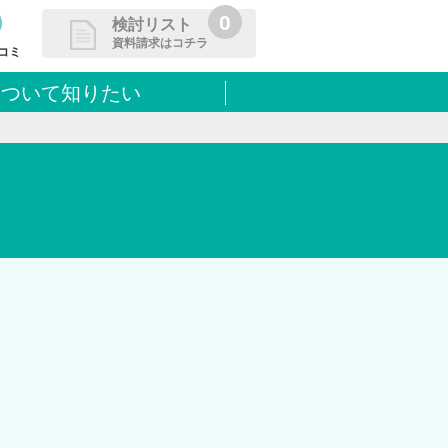
0
検討リスト
資料請求はコチラ
コミ
について知りたい
請求リストに追加しました
た学校を一覧で確認・まとめて資
できます