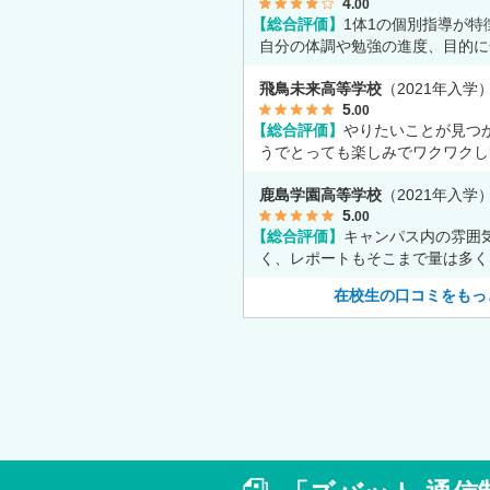
4
.00
【総合評価】
1体1の個別指導が特
自分の体調や勉強の進度、目的に
て授業をしてくれます。
飛鳥未来高等学校
（2021年入学
5
.00
【総合評価】
やりたいことが見つ
うでとっても楽しみでワクワクし
す。
鹿島学園高等学校
（2021年入学
5
.00
【総合評価】
キャンパス内の雰囲
く、レポートもそこまで量は多く
で自分の時間をゆっくりとれます
在校生の口コミをもっ