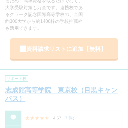
るため、高卒資格を取るだけでなく、
大学受験対策も万全です。連携校であ
るクラーク記念国際高等学校の、全国
約300大学から約1400枠の学校推薦枠
も活用できます。
資料請求リストに追加【無料】
サポート校
志成館高等学院 東京校（目黒キャン
パス）
4.57
（
7 件
）