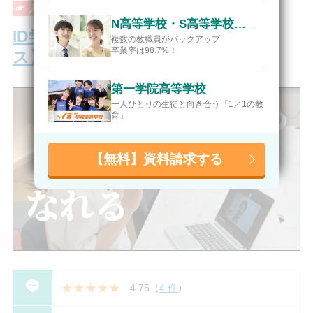
人気校
通信制高校
N高等学校・S高等学校・R高等学校
ID学園高等学校【通学もできるコー
複数の教職員がバックアップ
卒業率は98.7%！
ス】
第一学院高等学校
一人ひとりの生徒と向き合う「1／1の教
育」
【無料】資料請求する
4.75
（
4 件
）