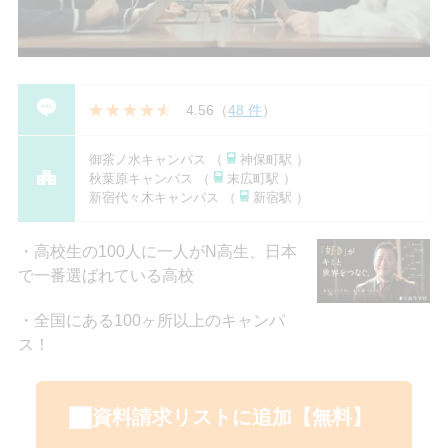
4.56
（
48 件
）
御茶ノ水キャンパス （
神保町駅 ）
秋葉原キャンパス （
末広町駅 ）
新宿代々木キャンパス （
新宿駅 ）
高校生の100人に一人がN高生、日本
で一番選ばれている高校
全国にある100ヶ所以上のキャンパ
ス！
資料請求リストに追加【無料】