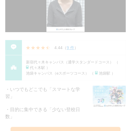
4.44
（
9 件
）
新宿代々木キャンパス（通学スタンダードコース） （
代々木駅 ）
池袋キャンパス（eスポーツコース） （
池袋駅 ）
いつでもどこでも「スマートな学
習」
目的に集中できる「少ない登校日
数」