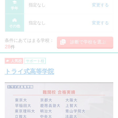
指定なし
変更する
学年
指定なし
変更する
その他
条件にあてはまる学校：
診断で学校を選ぶ
28
件
人気校
サポート校
トライ式高等学院