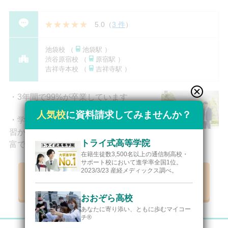
5.0
（
3 件
）
池袋校 （
池袋駅 ）
渋谷原宿校 （
原宿駅 ）
吉祥寺本校 （
吉祥寺駅 ）
3年間で99%が卒業しています
人気校
に資料請求してみませんか？
学習に自信がない生徒には中学の復
習からサポートします。学校行事も豊
トライ式高等学院
富で、充実した高校生活が送れます。
在籍⽣徒数3,500名以上の通信制⾼校・
サポート校において進学率全国1位。
2023/3/23 産経メディックス調べ。
資料請求リストに追加【無料】
おおぞら高校
あなたに寄り添い、ともに歩むマイコー
チ®