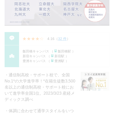
4.16
（
32 件
）
飯田橋キャンパス （
飯田橋駅 ）
新宿キャンパス （
新宿駅 ）
豊洲キャンパス （
豊洲駅 ）
通信制高校・サポート校で、全国
No.1*の大学進学率！*在籍⽣徒数3,500
名以上の通信制⾼校・サポート校にお
いて進学率全国1位。2023/3/23 産経メ
ディックス調べ
体調に合わせて通学スタイルをいつ