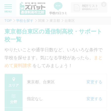
0
検討リスト
資料請求はコチラ
MENU
学校の口コミ
TOP
学校を探す
関東
東京都
台東区
MENU
資料請求リストに追加しました
東京都台東区の通信制高校・サポート
追加した学校を一覧で確認・まと
学校を探したい
校一覧
めて資料請求できます
通信制高校について知りたい
やりたいことや通学日数など、いろいろな条件で
学校を探せます。気になる学校があったら、
まと
はじめての方へ
めて資料請求
をしてみましょう！
よくある質問
東京都、台東区
変更する
エリア
掲載を希望される学校様へ
指定なし
変更する
分野