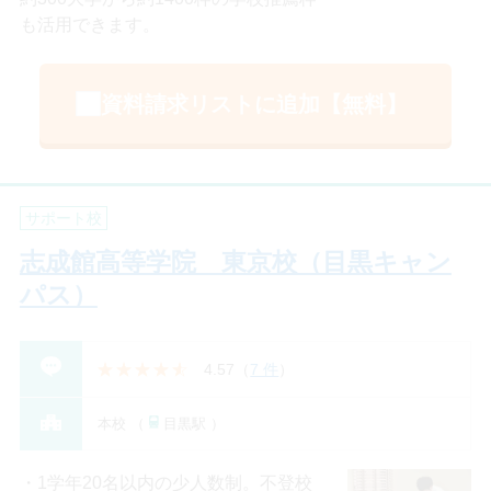
も活用できます。
資料請求リストに追加【無料】
サポート校
志成館高等学院 東京校（目黒キャン
パス）
4.57
（
7 件
）
本校 （
目黒駅 ）
1学年20名以内の少人数制。不登校