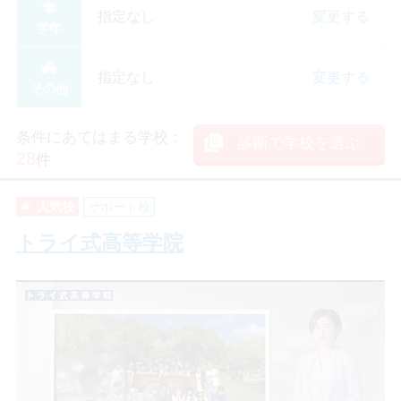
指定なし
変更する
学年
指定なし
変更する
その他
条件にあてはまる学校：
診断で学校を選ぶ
28
件
人気校
サポート校
トライ式高等学院