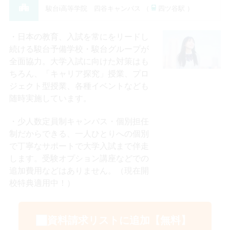
駿台i高等学院 四谷キャンパス （
四ツ谷駅 ）
日本の教育、入試を常にをリードし
続ける駿台予備学校・駿台グループが
全面協力。大学入試に向けた対策はも
ちろん、「キャリア探究」授業、プロ
ジェクト型授業、各種イベントなども
随時実施しています。
少人数定員制キャンパス・個別担任
制だからできる、一人ひとりへの個別
で丁寧なサポートで大学入試まで伴走
します。受験オプション講座などでの
追加費用などはありません。（現在開
校特典適用中！）
資料請求リストに追加【無料】