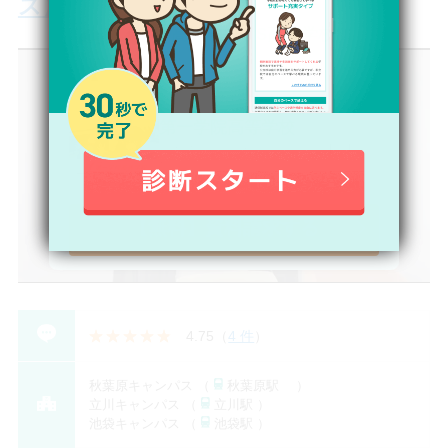
ス】
N高等学校・S高等学校・R高等学校
複数の教職員がバックアップ
卒業率は98.7%！
第一学院高等学校
一人ひとりの生徒と向き合う「1／1の教
育」
【無料】資料請求する
4.75
（
4 件
）
秋葉原キャンパス （
秋葉原駅 ）
立川キャンパス （
立川駅 ）
池袋キャンパス （
池袋駅 ）