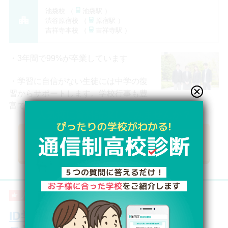
池袋校 （
池袋駅 ）
渋谷原宿校 （
原宿駅 ）
吉祥寺本校 （
吉祥寺駅 ）
3年間で99%が卒業しています
学習に自信がない生徒には中学の復
習からサポートします。学校行事も豊
富で、充実した高校生活が送れます。
人気校
に資料請求してみませんか？
資料請求リストに追加【無料】
トライ式高等学院
在籍⽣徒数3,500名以上の通信制⾼校・
サポート校において進学率全国1位。
2023/3/23 産経メディックス調べ。
人気校
通信制高校
おおぞら高校
あなたに寄り添い、ともに歩むマイコー
ID学園高等学校【通学もできるコー
チ®