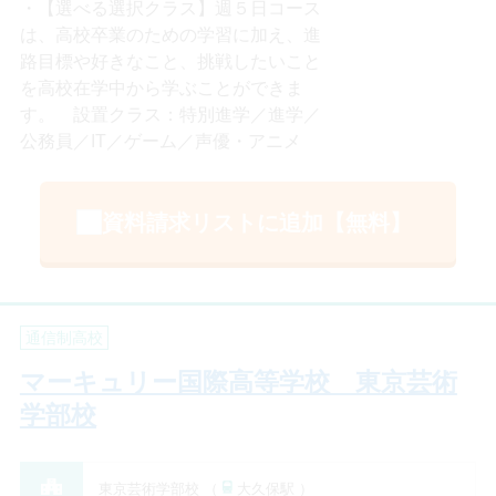
【選べる選択クラス】週５日コース
は、高校卒業のための学習に加え、進
路目標や好きなこと、挑戦したいこと
を高校在学中から学ぶことができま
す。 設置クラス：特別進学／進学／
公務員／IT／ゲーム／声優・アニメ
資料請求リストに追加【無料】
通信制高校
マーキュリー国際高等学校 東京芸術
学部校
東京芸術学部校 （
大久保駅 ）