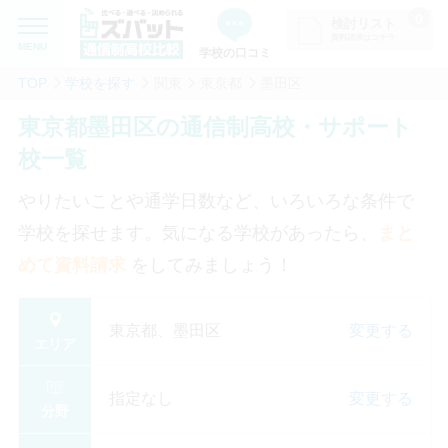
0
検討リスト
資料請求はコチラ
MENU
学校の口コミ
TOP
学校を探す
関東
東京都
墨田区
MENU
資料請求リストに追加しました
東京都墨田区の通信制高校・サポート
追加した学校を一覧で確認・まと
学校を探したい
校一覧
めて資料請求できます
通信制高校について知りたい
やりたいことや通学日数など、いろいろな条件で
学校を探せます。気になる学校があったら、
まと
はじめての方へ
めて資料請求
をしてみましょう！
よくある質問
東京都、墨田区
変更する
エリア
掲載を希望される学校様へ
指定なし
変更する
分野