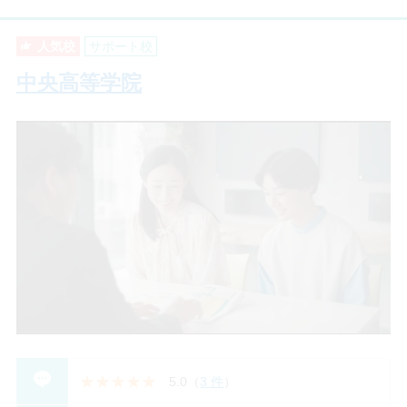
人気校
サポート校
中央高等学院
5.0
（
3 件
）