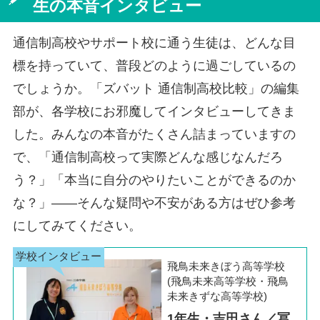
長野松本キャンパス
生の本音インタビュー
川口駅前キャンパス
福島郡山キャンパス
福島県
高松キャンパス
香川県
西宮北口キャンパス
兵庫県
春日部キャンパス
福島キャンパス
長崎駅前キャンパス
長崎県
明石キャンパス
通信制高校やサポート校に通う生徒は、どんな目
岐阜キャンパス
岐阜県
いわきキャンパス
長崎佐世保キャンパス
松山キャンパス
愛媛県
神戸三宮キャンパス
標を持っていて、普段どのように過ごしているの
千葉キャンパス
千葉県
静岡キャンパス
静岡県
でしょうか。「ズバット 通信制高校比較」の編集
柏キャンパス
熊本キャンパス
熊本県
奈良王寺駅前キャンパス
奈良県
浜松キャンパス
部が、各学校にお邪魔してインタビューしてきま
松戸キャンパス
奈良西大寺キャンパス
静岡沼津キャンパス
した。みんなの本音がたくさん詰まっていますの
大分キャンパス
大分県
御茶ノ水キャンパス
東京都
で、「通信制高校って実際どんな感じなんだろ
名古屋栄キャンパス
愛知県
秋葉原キャンパス
う？」「本当に自分のやりたいことができるのか
宮崎キャンパス
宮崎県
豊田キャンパス
新宿代々木キャンパス
な？」――そんな疑問や不安がある方はぜひ参考
名駅キャンパス
鹿児島キャンパス
鹿児島県
にしてみてください。
川崎キャンパス
神奈川県
四日市キャンパス
三重県
溝の口キャンパス
N高等学校 本校
沖縄県
飛鳥未来きぼう高等学校
(飛鳥未来高等学校・飛鳥
横浜キャンパス
那覇キャンパス
未来きずな高等学校)
1年生・吉田さん／冨