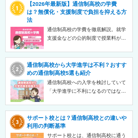
【2026年最新版】通信制高校の学費
は？無償化・支援制度で負担を抑える方
法
通信制高校の学費を徹底解説。就学
支援金などの公的制度で授業料が実
質無償化されるケースもあります。
この記事では、支給対象や支給額の
目安、申請時の注意点などをわかり
通信制高校から大学進学は不利？おすす
やすく解説します。費用負担を抑え
めの通信制高校5選も紹介
られるのでチェックしてみましょ
通信制高校への入学を検討していて
う。
「大学進学に不利になるのではない
か」「通信制高校から行ける大学は
ある？」と不安に思うご家庭もある
のではないでしょうか。 結論とし
サポート校とは？通信制高校との違いや
て、通信制高校に通っているからと
利用の判断基準
いって大学進学に不利になることは
サポート校とは、通信制高校に通う