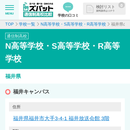
0
検討リスト
資料請求はコチラ
MENU
学校の口コミ
TOP
学校一覧
N高等学校・S高等学校・R高等学校
福井県の
MENU
資料請求リストに追加しました
通信制高校
追加した学校を一覧で確認・まと
学校を探したい
N高等学校・S高等学校・R高等
めて資料請求できます
通信制高校について知りたい
学校
はじめての方へ
福井県
よくある質問
福井キャンパス
住所
掲載を希望される学校様へ
福井県福井市大手3-4-1 福井放送会館 3階