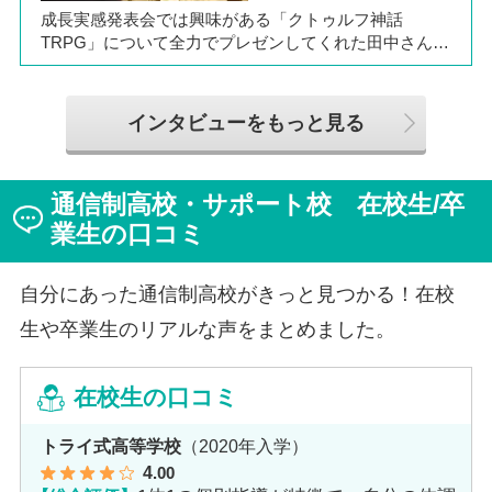
成長実感発表会では興味がある「クトゥルフ神話
TRPG」について全力でプレゼンしてくれた田中さん
は、全日制高校での生活の中で体調を崩し、12月に第一
学院高等学校へ転入してこられました。短期間でレポー
トやスクーリングをこなしながら、自分らしく過ごせる
インタビューをもっと見る
ようになった2か月を振り返ってお話いただきました。
「通信制高校は家で一人で勉強するもの」というイメー
ジを持っていた田中さんですが、キャンパスでフェロー
通信制高校・サポート校 在校生/卒
（先生）や仲間に囲まれる中で、その不安は希望へと変
わったと言います。
業生の口コミ
自分にあった通信制高校がきっと見つかる！在校
生や卒業生のリアルな声をまとめました。
在校生の口コミ
トライ式高等学校
（2020年入学）
4
.00