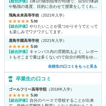
【総合評価】
1体1の個別指導が特徴で、自分の体調
や勉強の進度、目的に合わせて授業をしてくれま
す。
飛鳥未来高等学校
（2021年入学）
5
.00
【総合評価】
やりたいことが見つかりそうでとって
も楽しみでワクワクしてます。
鹿島学園高等学校
（2021年入学）
5
.00
【総合評価】
キャンパス内の雰囲気もよく、レポー
トもそこまで量は多くないので自分の時間をゆっ
くりとれます。
在校生の口コミをもっと見る
卒業生の口コミ
ゴールフリー高等学院
（2018年入学）
5
.00
【総合評価】
自分のペースで登校することが出来
て、学校の雰囲気も堅苦しくなく自由なところが