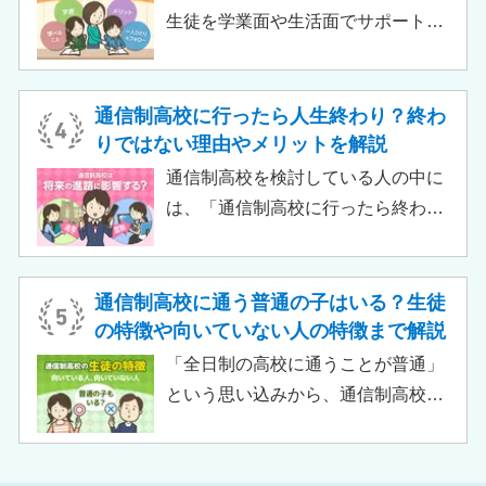
ありません。中には、大学進学を想
生徒を学業面や生活面でサポートす
定したカリキュラムを用意している
る教育機関です。通信制高校へ通う
ケースも増えており、難関大学の合
生徒が、学校と合わせて利用するた
格実績を豊富にもつ学校もありま
め、サポート校のみでは高卒資格を
通信制高校に行ったら人生終わり？終わ
す。
取得できません。 ただし、個別の学
りではない理由やメリットを解説
習指導やスクールカウンセラーによ
通信制高校を検討している人の中に
る生活面での相談など手厚い支援が
は、「通信制高校に行ったら終わ
受けられるため、生徒がより楽しく
り」「通信制高校はやめとけ」とい
高校生活をおくるための助けとなる
うネガティブな情報を目にしたこと
でしょう。 この記事では、サポート
がある人もいるのではないでしょう
通信制高校に通う普通の子はいる？生徒
校の特徴や通信制高校との違い、メ
か。 結論から言うと、通信制高校に
の特徴や向いていない人の特徴まで解説
リット・デメリットについて解説し
行ったからといって「人生終了」で
「全日制の高校に通うことが普通」
ます。
は決してありません。通信制高校で
という思い込みから、通信制高校へ
は自分のペースで学べる、専門的な
の入学に不安や疑問をもつ人もいる
コースで好きなことを学べるといっ
のではないでしょうか。 通信制高校
た、多くのメリットがあります。 こ
は「不登校の生徒」や「持病のある