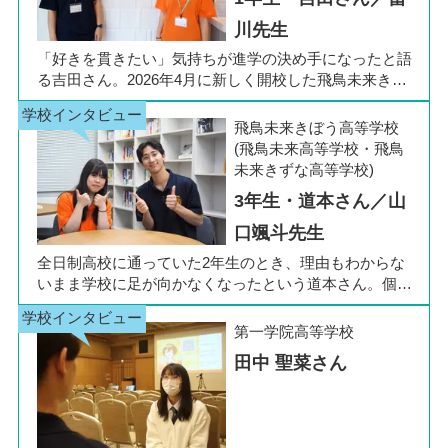
川先生
「好きを貫きたい」気持ちが進学の決め手になったと語
る吉田さん。2026年4月に新しく開校した飛鳥未来きぼ
う高等学校 柏キャンパスの1年生です。彼女は中学3年
生の公立入試直前に「自分らしく過ごしながら夢に近づ
飛鳥未来きぼう高等学校
ける環境を選びたい」と思い、進路変更を決意しまし
(飛鳥未来高等学校・飛鳥
た。今回は吉田さん、同キャンパスの冨川先生に、通信
未来きずな高等学校)
制高校の学校生活の様子や雰囲気、行事について語って
3年生・道本さん／山
いただきました。お互いの話からは、日々の何気ない会
話や行事を通じて育まれた、先生と生徒の温かな信頼関
口颯斗先生
係もうかがえました。
全日制高校に通っていた2年生のとき、理由もわからな
いまま学校に足が向かなくなったという道本さん。個別
相談会で感じた先生の「温かさ」を決め手に、飛鳥未来
きぼう高等学校の町田キャンパスへの転入を選びまし
第一学院高等学校
た。現在は同校に3年生として在籍しながら、オープン
田中 聖菜さん
キャンパスでは未来の後輩たちのサポート役「キャス
ト」として活躍しています。同校の山口颯斗先生ととも
に、通信制ならではの人との関わりや、自分らしく過ご
せる学校生活について語ってくれました。