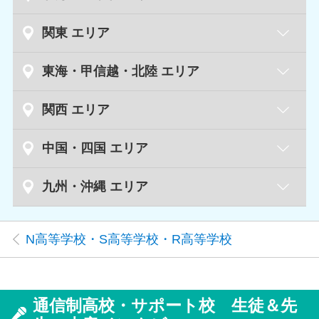
札幌大通キャンパス
北海道
関東 エリア
北海道函館キャンパス
水戸キャンパス
茨城県
東海・甲信越・北陸 エリア
つくばキャンパス
青森キャンパス
青森県
新潟キャンパス
新潟県
関西 エリア
茨城取手キャンパス
新潟長岡キャンパス
岩手盛岡キャンパス
岩手県
滋賀草津キャンパス
滋賀県
中国・四国 エリア
東武宇都宮キャンパス
栃木県
富山キャンパス
富山県
JR宇都宮キャンパス
仙台新寺通キャンパス
宮城県
倉敷キャンパス
岡山県
九州・沖縄 エリア
京都四条烏丸キャンパス
京都府
仙台広瀬通キャンパス
岡山キャンパス
京都山科キャンパス
金沢キャンパス
石川県
群馬前橋キャンパス
群馬県
福岡薬院キャンパス
福岡県
N高等学校・S高等学校・R高等学校
高崎キャンパス
秋田キャンパス
秋田県
北九州キャンパス
広島キャンパス
広島県
天王寺キャンパス
大阪府
甲府キャンパス
山梨県
群馬太田キャンパス
博多駅南キャンパス
梅田キャンパス
山形キャンパス
山形県
徳島キャンパス
徳島県
心斎橋キャンパス
長野キャンパス
長野県
通信制高校・サポート校 生徒＆先
大宮キャンパス
埼玉県
佐賀駅前キャンパス
佐賀県