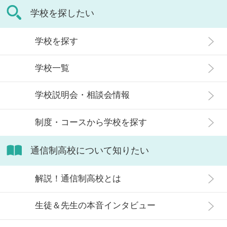
の記事では、通信制高校に行くこと
学校を探したい
生徒」などが通う学校という、先入
が人生終わりではない理由や、通う
観がある人もいるかもしれません。
メリット・デメリット、目標に合わ
学校を探す
実際には、通信制高校への入学者は
せた高校選びについて解説します。
増加傾向にあり、さまざまな生徒が
学校一覧
在籍しています。 この記事では、通
信制高校にはどのような生徒が通っ
学校説明会・相談会情報
ているかや、通信制高校に向いてい
ない生徒の特徴などについて解説し
制度・コースから学校を探す
ます。
通信制高校について知りたい
解説！通信制高校とは
生徒＆先生の本音インタビュー