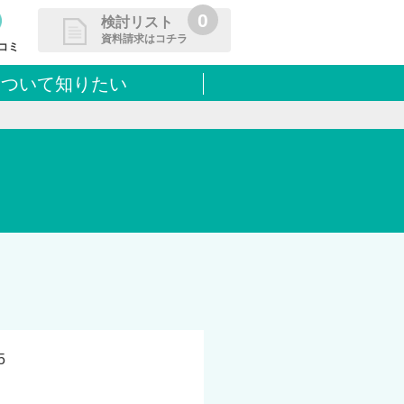
0
検討リスト
資料請求はコチラ
コミ
について知りたい
請求リストに追加しました
た学校を一覧で確認・まとめて資
できます
5