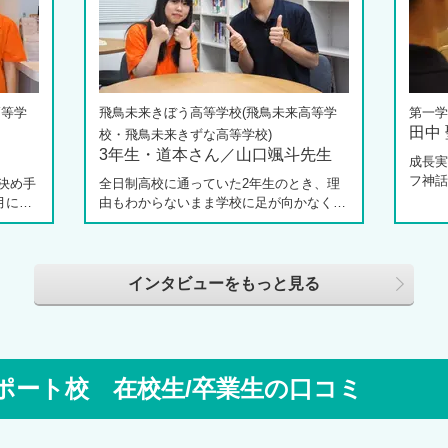
高等学
飛鳥未来きぼう高等学校(飛鳥未来高等学
第一学
田中
校・飛鳥未来きずな高等学校)
3年生・道本さん／山口颯斗先生
成長実
フ神話
決め手
全日制高校に通っていた2年生のとき、理
てくれ
月に新
由もわからないまま学校に足が向かなくな
の中で
校 柏
ったという道本さん。個別相談会で感じた
校へ転
3年生
先生の「温かさ」を決め手に、飛鳥未来き
ートや
しなが
ぼう高等学校の町田キャンパスへの転入を
らしく
思い、
選びました。現在は同校に3年生として在
インタビューをもっと見る
返って
田さ
籍しながら、オープンキャンパスでは未来
は家で
信制高
の後輩たちのサポート役「キャスト」とし
ジを持
につい
て活躍しています。同校の山口颯斗先生と
スでフ
話から
ともに、通信制ならではの人との関わり
で、そ
じて育
や、自分らしく過ごせる学校生活について
ポート校 在校生/卒業生の口コミ
す。
係もう
語ってくれました。