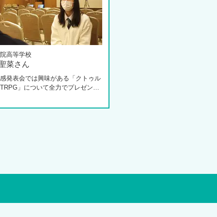
院高等学校
 聖菜さん
感発表会では興味がある「クトゥル
TRPG」について全力でプレゼンし
た田中さんは、全日制高校での生活
体調を崩し、12月に第一学院高等学
入してこられました。短期間でレポ
スクーリングをこなしながら、自分
過ごせるようになった2か月を振り
お話いただきました。「通信制高校
一人で勉強するもの」というイメー
っていた田中さんですが、キャンパ
ェロー（先生）や仲間に囲まれる中
の不安は希望へと変わったと言いま