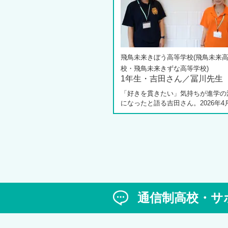
飛鳥未来きぼう高等学校(飛鳥未来
校・飛鳥未来きずな高等学校)
1年生・吉田さん／冨川先生
「好きを貫きたい」気持ちが進学の
になったと語る吉田さん。2026年4
しく開校した飛鳥未来きぼう高等学
キャンパスの1年生です。彼女は中学
の公立入試直前に「自分らしく過ご
ら夢に近づける環境を選びたい」と
進路変更を決意しました。今回は吉
ん、同キャンパスの冨川先生に、通
校の学校生活の様子や雰囲気、行事
て語っていただきました。お互いの
は、日々の何気ない会話や行事を通
通信制高校・サ
まれた、先生と生徒の温かな信頼関
かがえました。