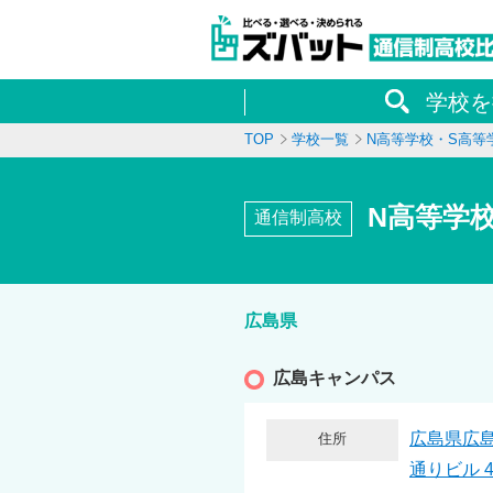
学校を
TOP
学校一覧
N高等学校・S高等
N高等学
通信制高校
広島県
広島キャンパス
広島県広島
住所
通りビル 