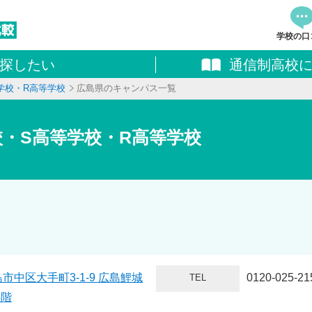
学校の口
探したい
通信制高校
資料
学校・R高等学校
広島県のキャンパス一覧
追加し
料請求
校・S高等学校・R高等学校
市中区大手町3-1-9 広島鯉城
0120-025-21
TEL
4階