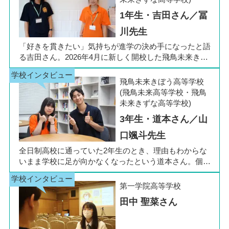
四日市キャンパス
三重県
1年生・吉田さん／冨
川先生
「好きを貫きたい」気持ちが進学の決め手になったと語
る吉田さん。2026年4月に新しく開校した飛鳥未来きぼ
う高等学校 柏キャンパスの1年生です。彼女は中学3年
生の公立入試直前に「自分らしく過ごしながら夢に近づ
飛鳥未来きぼう高等学校
ける環境を選びたい」と思い、進路変更を決意しまし
(飛鳥未来高等学校・飛鳥
た。今回は吉田さん、同キャンパスの冨川先生に、通信
未来きずな高等学校)
制高校の学校生活の様子や雰囲気、行事について語って
3年生・道本さん／山
いただきました。お互いの話からは、日々の何気ない会
話や行事を通じて育まれた、先生と生徒の温かな信頼関
口颯斗先生
係もうかがえました。
全日制高校に通っていた2年生のとき、理由もわからな
いまま学校に足が向かなくなったという道本さん。個別
相談会で感じた先生の「温かさ」を決め手に、飛鳥未来
きぼう高等学校の町田キャンパスへの転入を選びまし
第一学院高等学校
た。現在は同校に3年生として在籍しながら、オープン
田中 聖菜さん
キャンパスでは未来の後輩たちのサポート役「キャス
ト」として活躍しています。同校の山口颯斗先生ととも
に、通信制ならではの人との関わりや、自分らしく過ご