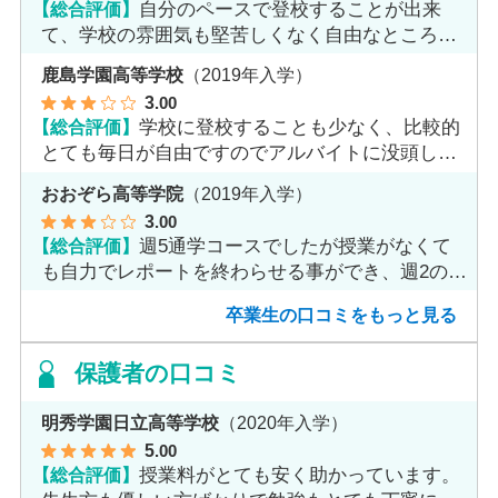
【総合評価】
自分のペースで登校することが出来
て、学校の雰囲気も堅苦しくなく自由なところが
魅力だと思います。
鹿島学園高等学校
（2019年入学）
3
.00
【総合評価】
学校に登校することも少なく、比較的
とても毎日が自由ですのでアルバイトに没頭して
ました。
おおぞら高等学院
（2019年入学）
3
.00
【総合評価】
週5通学コースでしたが授業がなくて
も自力でレポートを終わらせる事ができ、週2のコ
ースへ変更しました。
卒業生の口コミをもっと見る
保護者の口コミ
明秀学園日立高等学校
（2020年入学）
5
.00
【総合評価】
授業料がとても安く助かっています。