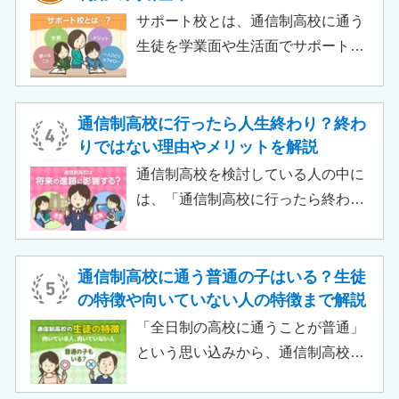
いって大学進学に不利になることは
サポート校とは、通信制高校に通う
ありません。中には、大学進学を想
生徒を学業面や生活面でサポートす
定したカリキュラムを用意している
る教育機関です。通信制高校へ通う
ケースも増えており、難関大学の合
生徒が、学校と合わせて利用するた
格実績を豊富にもつ学校もありま
め、サポート校のみでは高卒資格を
通信制高校に行ったら人生終わり？終わ
す。
取得できません。 ただし、個別の学
りではない理由やメリットを解説
習指導やスクールカウンセラーによ
通信制高校を検討している人の中に
る生活面での相談など手厚い支援が
は、「通信制高校に行ったら終わ
受けられるため、生徒がより楽しく
り」「通信制高校はやめとけ」とい
高校生活をおくるための助けとなる
うネガティブな情報を目にしたこと
でしょう。 この記事では、サポート
がある人もいるのではないでしょう
通信制高校に通う普通の子はいる？生徒
校の特徴や通信制高校との違い、メ
か。 結論から言うと、通信制高校に
の特徴や向いていない人の特徴まで解説
リット・デメリットについて解説し
行ったからといって「人生終了」で
「全日制の高校に通うことが普通」
ます。
は決してありません。通信制高校で
という思い込みから、通信制高校へ
は自分のペースで学べる、専門的な
の入学に不安や疑問をもつ人もいる
コースで好きなことを学べるといっ