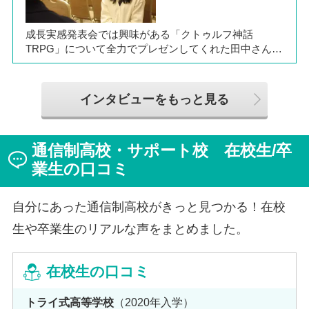
せる学校生活について語ってくれました。
成長実感発表会では興味がある「クトゥルフ神話
TRPG」について全力でプレゼンしてくれた田中さん
は、全日制高校での生活の中で体調を崩し、12月に第一
学院高等学校へ転入してこられました。短期間でレポー
トやスクーリングをこなしながら、自分らしく過ごせる
インタビューをもっと見る
ようになった2か月を振り返ってお話いただきました。
「通信制高校は家で一人で勉強するもの」というイメー
ジを持っていた田中さんですが、キャンパスでフェロー
通信制高校・サポート校 在校生/卒
（先生）や仲間に囲まれる中で、その不安は希望へと変
わったと言います。
業生の口コミ
自分にあった通信制高校がきっと見つかる！在校
生や卒業生のリアルな声をまとめました。
在校生の口コミ
トライ式高等学校
（2020年入学）