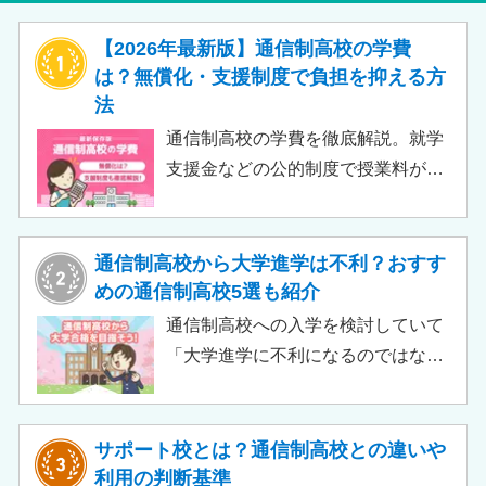
【2026年最新版】通信制高校の学費
は？無償化・支援制度で負担を抑える方
法
通信制高校の学費を徹底解説。就学
支援金などの公的制度で授業料が実
質無償化されるケースもあります。
この記事では、支給対象や支給額の
目安、申請時の注意点などをわかり
通信制高校から大学進学は不利？おすす
やすく解説します。費用負担を抑え
めの通信制高校5選も紹介
られるのでチェックしてみましょ
通信制高校への入学を検討していて
う。
「大学進学に不利になるのではない
か」「通信制高校から行ける大学は
ある？」と不安に思うご家庭もある
のではないでしょうか。 結論とし
サポート校とは？通信制高校との違いや
て、通信制高校に通っているからと
利用の判断基準