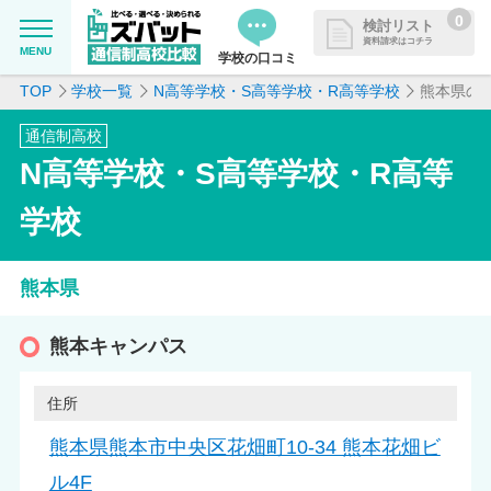
0
検討リスト
資料請求はコチラ
MENU
学校の口コミ
TOP
学校一覧
N高等学校・S高等学校・R高等学校
熊本県の
MENU
資料請求リストに追加しました
通信制高校
追加した学校を一覧で確認・まと
学校を探したい
N高等学校・S高等学校・R高等
めて資料請求できます
通信制高校について知りたい
学校
はじめての方へ
熊本県
よくある質問
熊本キャンパス
住所
掲載を希望される学校様へ
熊本県熊本市中央区花畑町10-34 熊本花畑ビ
ル4F