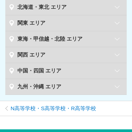
北海道・東北 エリア
札幌大通キャンパス
北海道
関東 エリア
北海道函館キャンパス
水戸キャンパス
茨城県
東海・甲信越・北陸 エリア
つくばキャンパス
青森キャンパス
青森県
新潟キャンパス
新潟県
関西 エリア
茨城取手キャンパス
新潟長岡キャンパス
岩手盛岡キャンパス
岩手県
滋賀草津キャンパス
滋賀県
中国・四国 エリア
東武宇都宮キャンパス
栃木県
富山キャンパス
富山県
JR宇都宮キャンパス
仙台新寺通キャンパス
宮城県
倉敷キャンパス
岡山県
九州・沖縄 エリア
京都四条烏丸キャンパス
京都府
仙台広瀬通キャンパス
岡山キャンパス
京都山科キャンパス
金沢キャンパス
石川県
群馬前橋キャンパス
群馬県
福岡薬院キャンパス
福岡県
N高等学校・S高等学校・R高等学校
高崎キャンパス
秋田キャンパス
秋田県
北九州キャンパス
広島キャンパス
広島県
天王寺キャンパス
大阪府
福井キャンパス
福井県
群馬太田キャンパス
博多駅南キャンパス
梅田キャンパス
山形キャンパス
山形県
徳島キャンパス
徳島県
心斎橋キャンパス