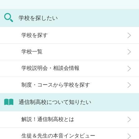
のではないでしょうか。 通信制高校
た、多くのメリットがあります。 こ
は「不登校の生徒」や「持病のある
の記事では、通信制高校に行くこと
学校を探したい
生徒」などが通う学校という、先入
が人生終わりではない理由や、通う
観がある人もいるかもしれません。
メリット・デメリット、目標に合わ
学校を探す
実際には、通信制高校への入学者は
せた高校選びについて解説します。
増加傾向にあり、さまざまな生徒が
学校一覧
在籍しています。 この記事では、通
信制高校にはどのような生徒が通っ
学校説明会・相談会情報
ているかや、通信制高校に向いてい
ない生徒の特徴などについて解説し
制度・コースから学校を探す
ます。
通信制高校について知りたい
解説！通信制高校とは
生徒＆先生の本音インタビュー