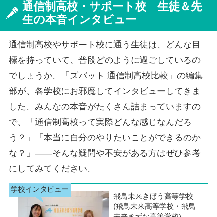
甲府キャンパス
山梨県
通信制高校・サポート校 生徒＆先
大宮キャンパス
埼玉県
佐賀駅前キャンパス
佐賀県
生の本音インタビュー
川口駅前キャンパス
福島郡山キャンパス
福島県
高松キャンパス
香川県
西宮北口キャンパス
兵庫県
長野キャンパス
長野県
春日部キャンパス
福島キャンパス
長崎駅前キャンパス
長崎県
明石キャンパス
通信制高校やサポート校に通う生徒は、どんな目
長野松本キャンパス
いわきキャンパス
長崎佐世保キャンパス
松山キャンパス
愛媛県
神戸三宮キャンパス
標を持っていて、普段どのように過ごしているの
千葉キャンパス
千葉県
岐阜キャンパス
岐阜県
でしょうか。「ズバット 通信制高校比較」の編集
柏キャンパス
大分キャンパス
大分県
奈良王寺駅前キャンパス
奈良県
部が、各学校にお邪魔してインタビューしてきま
松戸キャンパス
奈良西大寺キャンパス
静岡キャンパス
静岡県
した。みんなの本音がたくさん詰まっていますの
宮崎キャンパス
宮崎県
浜松キャンパス
御茶ノ水キャンパス
東京都
で、「通信制高校って実際どんな感じなんだろ
静岡沼津キャンパス
秋葉原キャンパス
う？」「本当に自分のやりたいことができるのか
鹿児島キャンパス
鹿児島県
新宿代々木キャンパス
な？」――そんな疑問や不安がある方はぜひ参考
名古屋栄キャンパス
愛知県
N高等学校 本校
沖縄県
にしてみてください。
豊田キャンパス
川崎キャンパス
神奈川県
那覇キャンパス
名駅キャンパス
溝の口キャンパス
飛鳥未来きぼう高等学校
(飛鳥未来高等学校・飛鳥
横浜キャンパス
未来きずな高等学校)