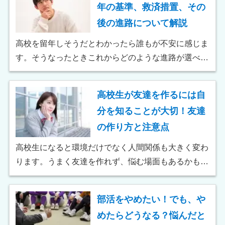
年の基準、救済措置、その
制高校では、試験の結果によって不合格になる可能性
後の進路について解説
は低いと言えるでしょう。 この記事では、通信制高
校の受験から入学までの流れ、入学試験の概要や難易
高校を留年しそうだとわかったら誰もが不安に感じま
度、受験対策などについて詳しく解説します。
す。そうなったときこれからどのような進路が選べる
のでしょうか。この記事では、高校における留年の基
準と現状、留年のデメリットとメリットを解説し、留
高校生が友達を作るには自
年したあとに選べる進路の選択肢を紹介します。
分を知ることが大切！友達
の作り方と注意点
高校生になると環境だけでなく人間関係も大きく変わ
ります。うまく友達を作れず、悩む場面もあるかもし
れません。そんなときはまず自分の行動を振り返り、
これからどう過ごしたいかを考えることが大切です。
部活をやめたい！でも、や
この記事では、そんな高校生が友達を作るための心構
めたらどうなる？悩んだと
えと方法、注意点を解説します。