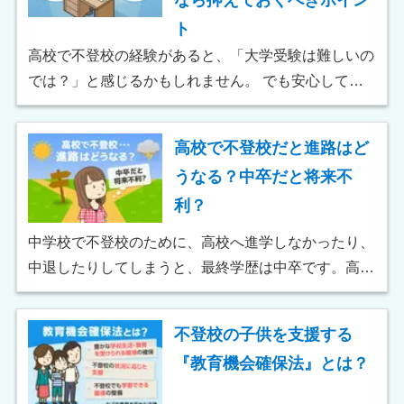
ト
高校で不登校の経験があると、「大学受験は難しいの
では？」と感じるかもしれません。 でも安心してく
ださい！不登校の経験があっても、大学進学は可能で
す。 この記事では、高卒認定や通信制高校など、あ
高校で不登校だと進路はど
なたが夢を実現するための具体的な方法や勉強法を紹
うなる？中卒だと将来不
介します。
利？
中学校で不登校のために、高校へ進学しなかったり、
中退したりしてしまうと、最終学歴は中卒です。高校
は義務教育ではありませんが、中卒と高卒とでは、進
学や就職で選べる進路の幅が異なります。 この記事
不登校の子供を支援する
では、中卒と高卒の違いや、不登校でも高卒資格を取
『教育機会確保法』とは？
得する方法について紹介します。