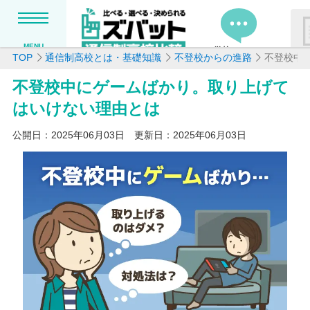
MENU
学校の口コミ
TOP
通信制高校とは・基礎知識
不登校からの進路
不登校中
MENU
不登校中にゲームばかり。取り上げて
資料請求リストに追加しま
学校を探したい
はいけない理由とは
追加した学校を一覧で確認・
ます
公開日：2025年06月03日 更新日：2025年06月03日
通信制高校について知りたい
はじめての方へ
よくある質問
掲載を希望される学校様へ