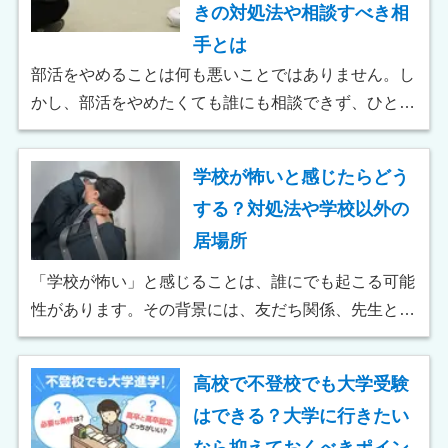
きの対処法や相談すべき相
手とは
部活をやめることは何も悪いことではありません。し
かし、部活をやめたくても誰にも相談できず、ひとり
で悩んでいる場合もあるでしょう。そこで本記事で
は、部活をやめたい理由や相談すべき相手、やめる前
学校が怖いと感じたらどう
に考えておきたいことなどを詳しく解説します。
する？対処法や学校以外の
居場所
「学校が怖い」と感じることは、誰にでも起こる可能
性があります。その背景には、友だち関係、先生との
関係、勉強のプレッシャーなど、さまざまな要因があ
るでしょう。学校に行くのが怖いと感じたとき、どう
高校で不登校でも大学受験
すれば不安を軽減できるのか、どのような対処法があ
はできる？大学に行きたい
るのかについて解説します。
なら抑えておくべきポイン