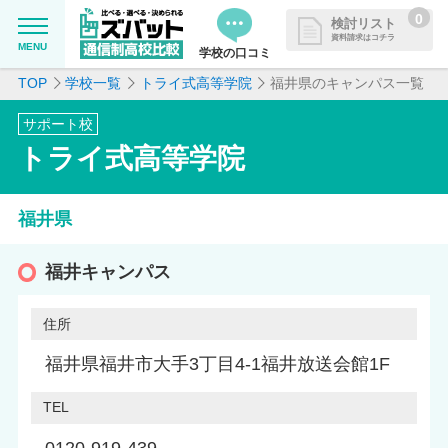
0
検討リスト
資料請求はコチラ
MENU
学校の口コミ
TOP
学校一覧
トライ式高等学院
福井県のキャンパス一覧
MENU
資料請求リストに追加しました
サポート校
追加した学校を一覧で確認・まと
学校を探したい
トライ式高等学院
めて資料請求できます
通信制高校について知りたい
福井県
はじめての方へ
福井キャンパス
よくある質問
住所
福井県福井市大手3丁目4-1福井放送会館1F
掲載を希望される学校様へ
TEL
0120-919-439