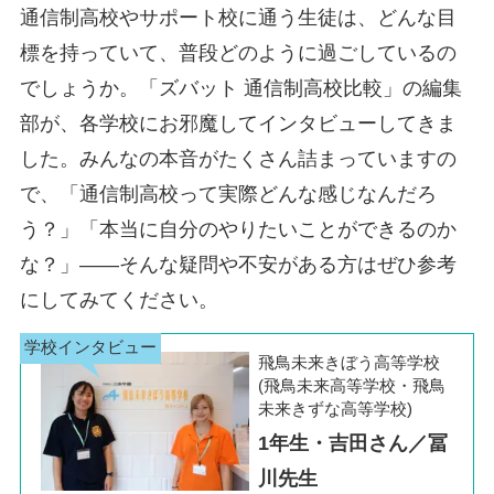
長崎キャンパス
長崎県
緑井キャンパス
三宮キャンパス
兵庫県
通信制高校やサポート校に通う生徒は、どんな目
岐阜キャンパス
岐阜県
西船橋キャンパス
郡山キャンパス
佐世保キャンパス
広島キャンパス
姫路キャンパス
標を持っていて、普段どのように過ごしているの
柏キャンパス
西宮北口キャンパス
静岡キャンパス
静岡県
でしょうか。「ズバット 通信制高校比較」の編集
熊本駅前キャンパス
熊本県
新山口キャンパス
山口県
浜松キャンパス
部が、各学校にお邪魔してインタビューしてきま
飯田橋キャンパス
東京都
西大寺キャンパス
奈良県
三島キャンパス
新宿キャンパス
した。みんなの本音がたくさん詰まっていますの
大分キャンパス
大分県
徳島キャンパス
徳島県
大和八木キャンパス
豊洲キャンパス
で、「通信制高校って実際どんな感じなんだろ
生駒キャンパス
千種キャンパス
愛知県
う？」「本当に自分のやりたいことができるのか
宮崎キャンパス
宮崎県
高松キャンパス
香川県
名駅キャンパス
横浜キャンパス
神奈川県
な？」――そんな疑問や不安がある方はぜひ参考
和歌山キャンパス
和歌山県
金山キャンパス
戸塚キャンパス
鹿児島中央キャンパス
鹿児島県
にしてみてください。
松山キャンパス
愛媛県
上大岡キャンパス
四日市キャンパス
三重県
小禄キャンパス
沖縄県
飛鳥未来きぼう高等学校
高知キャンパス
高知県
津駅前キャンパス
(飛鳥未来高等学校・飛鳥
那覇新都心キャンパス
未来きずな高等学校)
1年生・吉田さん／冨
川先生