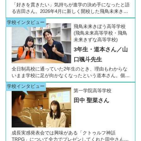
「好きを貫きたい」気持ちが進学の決め手になったと語
る吉田さん。2026年4月に新しく開校した飛鳥未来きぼ
う高等学校 柏キャンパスの1年生です。彼女は中学3年
生の公立入試直前に「自分らしく過ごしながら夢に近づ
飛鳥未来きぼう高等学校
ける環境を選びたい」と思い、進路変更を決意しまし
(飛鳥未来高等学校・飛鳥
た。今回は吉田さん、同キャンパスの冨川先生に、通信
未来きずな高等学校)
制高校の学校生活の様子や雰囲気、行事について語って
3年生・道本さん／山
いただきました。お互いの話からは、日々の何気ない会
話や行事を通じて育まれた、先生と生徒の温かな信頼関
口颯斗先生
係もうかがえました。
全日制高校に通っていた2年生のとき、理由もわからな
いまま学校に足が向かなくなったという道本さん。個別
相談会で感じた先生の「温かさ」を決め手に、飛鳥未来
きぼう高等学校の町田キャンパスへの転入を選びまし
第一学院高等学校
た。現在は同校に3年生として在籍しながら、オープン
田中 聖菜さん
キャンパスでは未来の後輩たちのサポート役「キャス
ト」として活躍しています。同校の山口颯斗先生ととも
に、通信制ならではの人との関わりや、自分らしく過ご
せる学校生活について語ってくれました。
成長実感発表会では興味がある「クトゥルフ神話
TRPG」について全力でプレゼンしてくれた田中さん