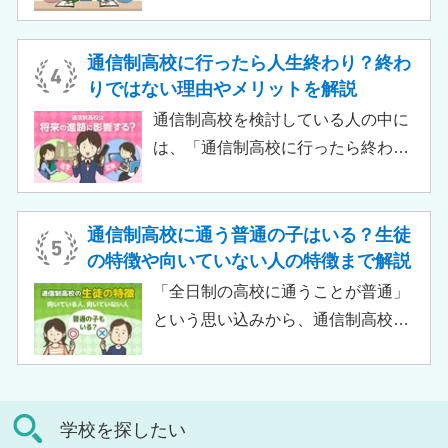
る教育機関です。通信制高校へ通う
ケースも増えており、難関大学の合
生徒が、学校と合わせて利用するた
格実績を豊富にもつ学校もありま
め、サポート校のみでは高卒資格を
通信制高校に行ったら人生終わり？終わ
す。
取得できません。 ただし、個別の学
りではない理由やメリットを解説
習指導やスクールカウンセラーによ
通信制高校を検討している人の中に
る生活面での相談など手厚い支援が
は、「通信制高校に行ったら終わ
受けられるため、生徒がより楽しく
り」「通信制高校はやめとけ」とい
高校生活をおくるための助けとなる
うネガティブな情報を目にしたこと
でしょう。 この記事では、サポート
がある人もいるのではないでしょう
通信制高校に通う普通の子はいる？生徒
校の特徴や通信制高校との違い、メ
か。 結論から言うと、通信制高校に
の特徴や向いていない人の特徴まで解説
リット・デメリットについて解説し
行ったからといって「人生終了」で
「全日制の高校に通うことが普通」
ます。
は決してありません。通信制高校で
という思い込みから、通信制高校へ
は自分のペースで学べる、専門的な
の入学に不安や疑問をもつ人もいる
コースで好きなことを学べるといっ
のではないでしょうか。 通信制高校
た、多くのメリットがあります。 こ
は「不登校の生徒」や「持病のある
の記事では、通信制高校に行くこと
学校を探したい
生徒」などが通う学校という、先入