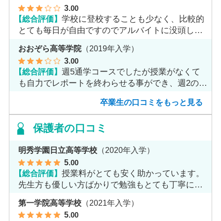
3
.00
【総合評価】
学校に登校することも少なく、比較的
とても毎日が自由ですのでアルバイトに没頭して
ました。
おおぞら高等学院
（2019年入学）
3
.00
【総合評価】
週5通学コースでしたが授業がなくて
も自力でレポートを終わらせる事ができ、週2のコ
ースへ変更しました。
卒業生の口コミをもっと見る
保護者の口コミ
明秀学園日立高等学校
（2020年入学）
5
.00
【総合評価】
授業料がとても安く助かっています。
先生方も優しい方ばかりで勉強もとても丁寧に教
えてくれてます。
第一学院高等学校
（2021年入学）
5
.00