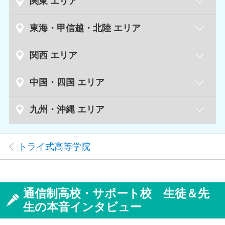
札幌キャンパス
北海道
関東 エリア
札幌円山キャンパス
水戸キャンパス
茨城県
東海・甲信越・北陸 エリア
新札幌キャンパス
つくばキャンパス
新潟キャンパス
新潟県
関西 エリア
青森キャンパス
青森県
長岡キャンパス
宇都宮キャンパス
栃木県
草津キャンパス
滋賀県
中国・四国 エリア
足利キャンパス
盛岡キャンパス
岩手県
富山キャンパス
富山県
小山キャンパス
鳥取キャンパス
鳥取県
九州・沖縄 エリア
京都駅前キャンパス
京都府
仙台キャンパス
宮城県
丸太町キャンパス
金沢キャンパス
石川県
高崎キャンパス
群馬県
泉中央キャンパス
福岡天神キャンパス
福岡県
松江キャンパス
島根県
丹波橋キャンパス
トライ式高等学院
小倉キャンパス
甲府キャンパス
山梨県
大宮キャンパス
埼玉県
秋田キャンパス
秋田県
久留米キャンパス
倉敷キャンパス
岡山県
天王寺キャンパス
大阪府
浦和キャンパス
岡山キャンパス
梅田キャンパス
長野キャンパス
長野県
通信制高校・サポート校 生徒＆先
川越キャンパス
山形キャンパス
山形県
佐賀キャンパス
佐賀県
京橋キャンパス
松本キャンパス
生の本音インタビュー
横川キャンパス
広島県
千葉キャンパス
千葉県
福島キャンパス
福島県