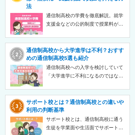
法
通信制高校の学費を徹底解説。就学
支援金などの公的制度で授業料が実
質無償化されるケースもあります。
この記事では、支給対象や支給額の
目安、申請時の注意点などをわかり
通信制高校から大学進学は不利？おすす
やすく解説します。費用負担を抑え
めの通信制高校5選も紹介
られるのでチェックしてみましょ
通信制高校への入学を検討していて
う。
「大学進学に不利になるのではない
か」「通信制高校から行ける大学は
ある？」と不安に思うご家庭もある
のではないでしょうか。 結論とし
サポート校とは？通信制高校との違いや
て、通信制高校に通っているからと
利用の判断基準
いって大学進学に不利になることは
サポート校とは、通信制高校に通う
ありません。中には、大学進学を想
生徒を学業面や生活面でサポートす
定したカリキュラムを用意している