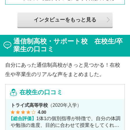
は、全日制高校での生活の中で体調を崩し、12月に第一
学院高等学校へ転入してこられました。短期間でレポー
トやスクーリングをこなしながら、自分らしく過ごせる
インタビューをもっと見る
ようになった2か月を振り返ってお話いただきました。
「通信制高校は家で一人で勉強するもの」というイメー
ジを持っていた田中さんですが、キャンパスでフェロー
通信制高校・サポート校 在校生/卒
（先生）や仲間に囲まれる中で、その不安は希望へと変
わったと言います。
業生の口コミ
自分にあった通信制高校がきっと見つかる！在校
生や卒業生のリアルな声をまとめました。
在校生の口コミ
トライ式高等学校
（2020年入学）
4
.00
【総合評価】
1体1の個別指導が特徴で、自分の体調
や勉強の進度、目的に合わせて授業をしてくれま