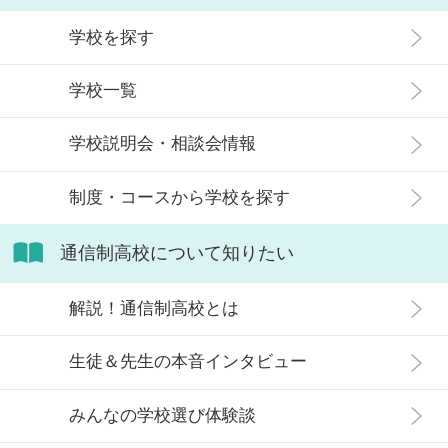
が人生終わりではない理由や、通う
観がある人もいるかもしれません。
メリット・デメリット、目標に合わ
学校を探す
実際には、通信制高校への入学者は
せた高校選びについて解説します。
増加傾向にあり、さまざまな生徒が
学校一覧
在籍しています。 この記事では、通
信制高校にはどのような生徒が通っ
学校説明会・相談会情報
ているかや、通信制高校に向いてい
ない生徒の特徴などについて解説し
制度・コースから学校を探す
ます。
通信制高校について知りたい
解説！通信制高校とは
生徒＆先生の本音インタビュー
みんなの学校選び体験談