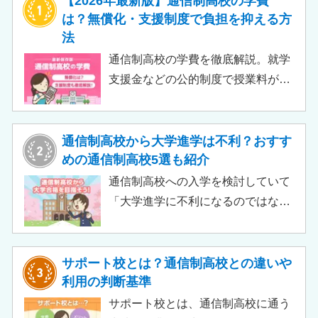
【2026年最新版】通信制高校の学費
は？無償化・支援制度で負担を抑える方
法
通信制高校の学費を徹底解説。就学
支援金などの公的制度で授業料が実
質無償化されるケースもあります。
この記事では、支給対象や支給額の
目安、申請時の注意点などをわかり
通信制高校から大学進学は不利？おすす
やすく解説します。費用負担を抑え
めの通信制高校5選も紹介
られるのでチェックしてみましょ
通信制高校への入学を検討していて
う。
「大学進学に不利になるのではない
か」「通信制高校から行ける大学は
ある？」と不安に思うご家庭もある
のではないでしょうか。 結論とし
サポート校とは？通信制高校との違いや
て、通信制高校に通っているからと
利用の判断基準
いって大学進学に不利になることは
サポート校とは、通信制高校に通う