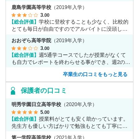
魅力だと思います。
鹿島学園高等学校
（2019年入学）
3
.00
【総合評価】
学校に登校することも少なく、比較的
とても毎日が自由ですのでアルバイトに没頭して
ました。
おおぞら高等学院
（2019年入学）
3
.00
【総合評価】
週5通学コースでしたが授業がなくて
も自力でレポートを終わらせる事ができ、週2のコ
ースへ変更しました。
卒業生の口コミをもっと見る
保護者の口コミ
明秀学園日立高等学校
（2020年入学）
5
.00
【総合評価】
授業料がとても安く助かっています。
先生方も優しい方ばかりで勉強もとても丁寧に教
えてくれてます。
第一学院高等学校
（2021年入学）