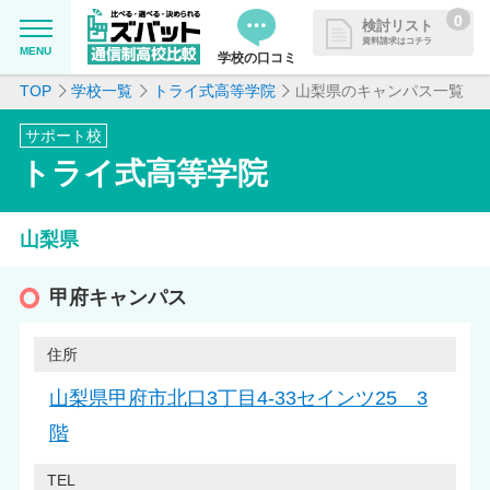
0
検討リスト
資料請求はコチラ
MENU
学校の口コミ
TOP
学校一覧
トライ式高等学院
山梨県のキャンパス一覧
MENU
資料請求リストに追加しました
サポート校
追加した学校を一覧で確認・まと
学校を探したい
トライ式高等学院
めて資料請求できます
通信制高校について知りたい
山梨県
はじめての方へ
甲府キャンパス
よくある質問
住所
山梨県甲府市北口3丁目4-33セインツ25 3
掲載を希望される学校様へ
階
TEL