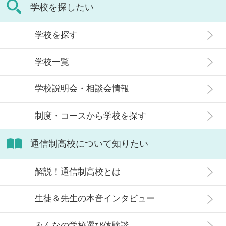
の記事では、通信制高校に行くこと
学校を探したい
生徒」などが通う学校という、先入
が人生終わりではない理由や、通う
観がある人もいるかもしれません。
メリット・デメリット、目標に合わ
学校を探す
実際には、通信制高校への入学者は
せた高校選びについて解説します。
増加傾向にあり、さまざまな生徒が
学校一覧
在籍しています。 この記事では、通
信制高校にはどのような生徒が通っ
学校説明会・相談会情報
ているかや、通信制高校に向いてい
ない生徒の特徴などについて解説し
制度・コースから学校を探す
ます。
通信制高校について知りたい
解説！通信制高校とは
生徒＆先生の本音インタビュー
みんなの学校選び体験談