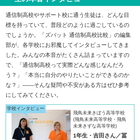
横川キャンパス
広島県
千葉キャンパス
千葉県
福島キャンパス
福島県
長崎キャンパス
長崎県
緑井キャンパス
三宮キャンパス
兵庫県
通信制高校やサポート校に通う生徒は、どんな目
岐阜キャンパス
岐阜県
西船橋キャンパス
郡山キャンパス
佐世保キャンパス
広島キャンパス
姫路キャンパス
標を持っていて、普段どのように過ごしているの
柏キャンパス
西宮北口キャンパス
静岡キャンパス
静岡県
でしょうか。「ズバット 通信制高校比較」の編集
熊本駅前キャンパス
熊本県
新山口キャンパス
山口県
浜松キャンパス
部が、各学校にお邪魔してインタビューしてきま
飯田橋キャンパス
東京都
西大寺キャンパス
奈良県
三島キャンパス
新宿キャンパス
した。みんなの本音がたくさん詰まっていますの
大分キャンパス
大分県
徳島キャンパス
徳島県
大和八木キャンパス
豊洲キャンパス
で、「通信制高校って実際どんな感じなんだろ
生駒キャンパス
千種キャンパス
愛知県
う？」「本当に自分のやりたいことができるのか
宮崎キャンパス
宮崎県
高松キャンパス
香川県
名駅キャンパス
横浜キャンパス
神奈川県
な？」――そんな疑問や不安がある方はぜひ参考
和歌山キャンパス
和歌山県
金山キャンパス
戸塚キャンパス
鹿児島中央キャンパス
鹿児島県
にしてみてください。
松山キャンパス
愛媛県
上大岡キャンパス
四日市キャンパス
三重県
小禄キャンパス
沖縄県
飛鳥未来きぼう高等学校
高知キャンパス
高知県
津駅前キャンパス
(飛鳥未来高等学校・飛鳥
那覇新都心キャンパス
未来きずな高等学校)
1年生・吉田さん／冨