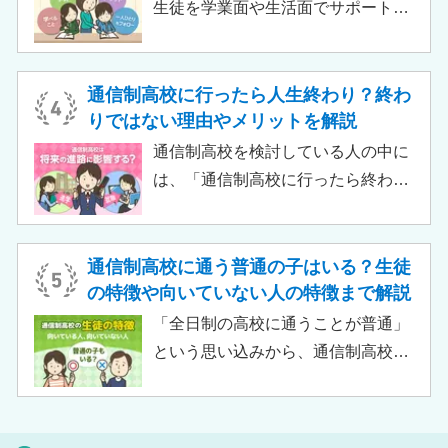
ありません。中には、大学進学を想
生徒を学業面や生活面でサポートす
定したカリキュラムを用意している
る教育機関です。通信制高校へ通う
ケースも増えており、難関大学の合
生徒が、学校と合わせて利用するた
格実績を豊富にもつ学校もありま
め、サポート校のみでは高卒資格を
通信制高校に行ったら人生終わり？終わ
す。
取得できません。 ただし、個別の学
りではない理由やメリットを解説
習指導やスクールカウンセラーによ
通信制高校を検討している人の中に
る生活面での相談など手厚い支援が
は、「通信制高校に行ったら終わ
受けられるため、生徒がより楽しく
り」「通信制高校はやめとけ」とい
高校生活をおくるための助けとなる
うネガティブな情報を目にしたこと
でしょう。 この記事では、サポート
がある人もいるのではないでしょう
通信制高校に通う普通の子はいる？生徒
校の特徴や通信制高校との違い、メ
か。 結論から言うと、通信制高校に
の特徴や向いていない人の特徴まで解説
リット・デメリットについて解説し
行ったからといって「人生終了」で
「全日制の高校に通うことが普通」
ます。
は決してありません。通信制高校で
という思い込みから、通信制高校へ
は自分のペースで学べる、専門的な
の入学に不安や疑問をもつ人もいる
コースで好きなことを学べるといっ
のではないでしょうか。 通信制高校
た、多くのメリットがあります。 こ
は「不登校の生徒」や「持病のある