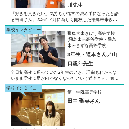
川先生
「好きを貫きたい」気持ちが進学の決め手になったと語
る吉田さん。2026年4月に新しく開校した飛鳥未来きぼ
う高等学校 柏キャンパスの1年生です。彼女は中学3年
生の公立入試直前に「自分らしく過ごしながら夢に近づ
飛鳥未来きぼう高等学校
ける環境を選びたい」と思い、進路変更を決意しまし
(飛鳥未来高等学校・飛鳥
た。今回は吉田さん、同キャンパスの冨川先生に、通信
未来きずな高等学校)
制高校の学校生活の様子や雰囲気、行事について語って
3年生・道本さん／山
いただきました。お互いの話からは、日々の何気ない会
話や行事を通じて育まれた、先生と生徒の温かな信頼関
口颯斗先生
係もうかがえました。
全日制高校に通っていた2年生のとき、理由もわからな
いまま学校に足が向かなくなったという道本さん。個別
相談会で感じた先生の「温かさ」を決め手に、飛鳥未来
きぼう高等学校の町田キャンパスへの転入を選びまし
第一学院高等学校
た。現在は同校に3年生として在籍しながら、オープン
田中 聖菜さん
キャンパスでは未来の後輩たちのサポート役「キャス
ト」として活躍しています。同校の山口颯斗先生ととも
に、通信制ならではの人との関わりや、自分らしく過ご
せる学校生活について語ってくれました。