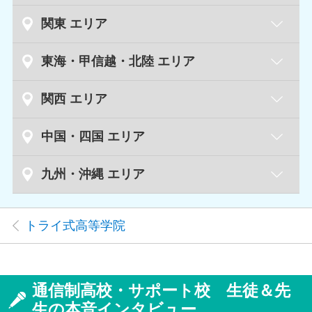
札幌キャンパス
北海道
関東 エリア
札幌円山キャンパス
水戸キャンパス
茨城県
東海・甲信越・北陸 エリア
新札幌キャンパス
つくばキャンパス
新潟キャンパス
新潟県
関西 エリア
青森キャンパス
青森県
長岡キャンパス
宇都宮キャンパス
栃木県
草津キャンパス
滋賀県
中国・四国 エリア
足利キャンパス
盛岡キャンパス
岩手県
富山キャンパス
富山県
小山キャンパス
鳥取キャンパス
鳥取県
九州・沖縄 エリア
京都駅前キャンパス
京都府
仙台キャンパス
宮城県
丸太町キャンパス
金沢キャンパス
石川県
高崎キャンパス
群馬県
泉中央キャンパス
福岡天神キャンパス
福岡県
松江キャンパス
島根県
丹波橋キャンパス
トライ式高等学院
小倉キャンパス
福井キャンパス
福井県
大宮キャンパス
埼玉県
秋田キャンパス
秋田県
久留米キャンパス
倉敷キャンパス
岡山県
天王寺キャンパス
大阪府
浦和キャンパス
岡山キャンパス
梅田キャンパス
長野キャンパス
長野県
通信制高校・サポート校 生徒＆先
川越キャンパス
山形キャンパス
山形県
佐賀キャンパス
佐賀県
京橋キャンパス
松本キャンパス
生の本音インタビュー