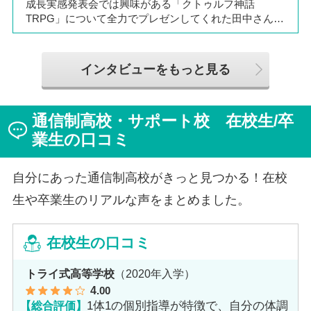
成長実感発表会では興味がある「クトゥルフ神話
TRPG」について全力でプレゼンしてくれた田中さん
は、全日制高校での生活の中で体調を崩し、12月に第一
学院高等学校へ転入してこられました。短期間でレポー
トやスクーリングをこなしながら、自分らしく過ごせる
インタビューをもっと見る
ようになった2か月を振り返ってお話いただきました。
「通信制高校は家で一人で勉強するもの」というイメー
ジを持っていた田中さんですが、キャンパスでフェロー
通信制高校・サポート校 在校生/卒
（先生）や仲間に囲まれる中で、その不安は希望へと変
わったと言います。
業生の口コミ
自分にあった通信制高校がきっと見つかる！在校
生や卒業生のリアルな声をまとめました。
在校生の口コミ
トライ式高等学校
（2020年入学）
4
.00
【総合評価】
1体1の個別指導が特徴で、自分の体調