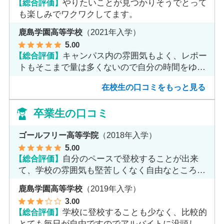
【総合評価】
やりたいことが見つかりそうでとって
も楽しみでワクワクしてます。
鹿島学園高等学校
（2021年入学）
5
.00
【総合評価】
キャンパス内の雰囲気もよく、レポー
トもそこまで量は多くないので自分の時間をゆっ
くりとれます。
在校生の口コミをもっと見る
卒業生の口コミ
ゴールフリー高等学院
（2018年入学）
5
.00
【総合評価】
自分のペースで登校することが出来
て、学校の雰囲気も堅苦しくなく自由なところが
魅力だと思います。
鹿島学園高等学校
（2019年入学）
3
.00
【総合評価】
学校に登校することも少なく、比較的
とても毎日が自由ですのでアルバイトに没頭して