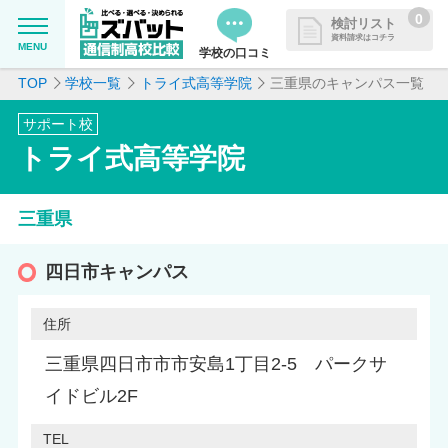
0
検討リスト
資料請求はコチラ
MENU
学校の口コミ
TOP
学校一覧
トライ式高等学院
三重県のキャンパス一覧
MENU
資料請求リストに追加しました
サポート校
追加した学校を一覧で確認・まと
学校を探したい
トライ式高等学院
めて資料請求できます
通信制高校について知りたい
三重県
はじめての方へ
四日市キャンパス
よくある質問
住所
三重県四日市市市安島1丁目2-5 パークサ
掲載を希望される学校様へ
イドビル2F
TEL