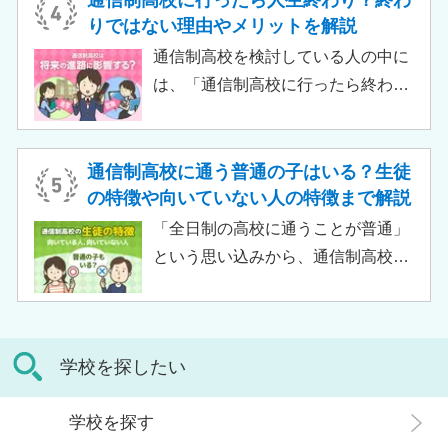
通信制高校に行ったら人生終わり？終わ
す。
取得できません。 ただし、個別の学
りではない理由やメリットを解説
習指導やスクールカウンセラーによ
通信制高校を検討している人の中に
る生活面での相談など手厚い支援が
は、「通信制高校に行ったら終わ
受けられるため、生徒がより楽しく
り」「通信制高校はやめとけ」とい
高校生活をおくるための助けとなる
うネガティブな情報を目にしたこと
でしょう。 この記事では、サポート
がある人もいるのではないでしょう
通信制高校に通う普通の子はいる？生徒
校の特徴や通信制高校との違い、メ
か。 結論から言うと、通信制高校に
の特徴や向いていない人の特徴まで解説
リット・デメリットについて解説し
行ったからといって「人生終了」で
「全日制の高校に通うことが普通」
ます。
は決してありません。通信制高校で
という思い込みから、通信制高校へ
は自分のペースで学べる、専門的な
の入学に不安や疑問をもつ人もいる
コースで好きなことを学べるといっ
のではないでしょうか。 通信制高校
た、多くのメリットがあります。 こ
は「不登校の生徒」や「持病のある
の記事では、通信制高校に行くこと
学校を探したい
生徒」などが通う学校という、先入
が人生終わりではない理由や、通う
観がある人もいるかもしれません。
メリット・デメリット、目標に合わ
学校を探す
実際には、通信制高校への入学者は