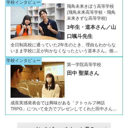
生の公立入試直前に「自分らしく過ごしながら夢に近づ
飛鳥未来きぼう高等学校
ける環境を選びたい」と思い、進路変更を決意しまし
(飛鳥未来高等学校・飛鳥
た。今回は吉田さん、同キャンパスの冨川先生に、通信
未来きずな高等学校)
制高校の学校生活の様子や雰囲気、行事について語って
3年生・道本さん／山
いただきました。お互いの話からは、日々の何気ない会
話や行事を通じて育まれた、先生と生徒の温かな信頼関
口颯斗先生
係もうかがえました。
全日制高校に通っていた2年生のとき、理由もわからな
いまま学校に足が向かなくなったという道本さん。個別
相談会で感じた先生の「温かさ」を決め手に、飛鳥未来
きぼう高等学校の町田キャンパスへの転入を選びまし
第一学院高等学校
た。現在は同校に3年生として在籍しながら、オープン
田中 聖菜さん
キャンパスでは未来の後輩たちのサポート役「キャス
ト」として活躍しています。同校の山口颯斗先生ととも
に、通信制ならではの人との関わりや、自分らしく過ご
せる学校生活について語ってくれました。
成長実感発表会では興味がある「クトゥルフ神話
TRPG」について全力でプレゼンしてくれた田中さん
は、全日制高校での生活の中で体調を崩し、12月に第一
学院高等学校へ転入してこられました。短期間でレポー
トやスクーリングをこなしながら、自分らしく過ごせる