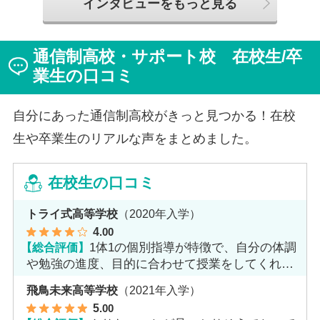
インタビューをもっと見る
ようになった2か月を振り返ってお話いただきました。
「通信制高校は家で一人で勉強するもの」というイメー
ジを持っていた田中さんですが、キャンパスでフェロー
通信制高校・サポート校 在校生/卒
（先生）や仲間に囲まれる中で、その不安は希望へと変
わったと言います。
業生の口コミ
自分にあった通信制高校がきっと見つかる！在校
生や卒業生のリアルな声をまとめました。
在校生の口コミ
トライ式高等学校
（2020年入学）
4
.00
【総合評価】
1体1の個別指導が特徴で、自分の体調
や勉強の進度、目的に合わせて授業をしてくれま
す。
飛鳥未来高等学校
（2021年入学）
5
.00