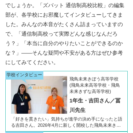
西宮北口キャンパス
岐阜キャンパス
岐阜県
でしょうか。「ズバット 通信制高校比較」の編集
熊本駅前キャンパス
熊本県
新山口キャンパス
山口県
部が、各学校にお邪魔してインタビューしてきま
飯田橋キャンパス
東京都
西大寺キャンパス
奈良県
静岡キャンパス
静岡県
新宿キャンパス
した。みんなの本音がたくさん詰まっていますの
大分キャンパス
大分県
徳島キャンパス
徳島県
大和八木キャンパス
浜松キャンパス
豊洲キャンパス
で、「通信制高校って実際どんな感じなんだろ
生駒キャンパス
三島キャンパス
う？」「本当に自分のやりたいことができるのか
宮崎キャンパス
宮崎県
高松キャンパス
香川県
横浜キャンパス
神奈川県
な？」――そんな疑問や不安がある方はぜひ参考
和歌山キャンパス
和歌山県
千種キャンパス
愛知県
戸塚キャンパス
鹿児島中央キャンパス
鹿児島県
にしてみてください。
松山キャンパス
愛媛県
名駅キャンパス
上大岡キャンパス
金山キャンパス
小禄キャンパス
沖縄県
飛鳥未来きぼう高等学校
高知キャンパス
高知県
(飛鳥未来高等学校・飛鳥
那覇新都心キャンパス
未来きずな高等学校)
1年生・吉田さん／冨
川先生
「好きを貫きたい」気持ちが進学の決め手になったと語
る吉田さん。2026年4月に新しく開校した飛鳥未来きぼ
う高等学校 柏キャンパスの1年生です。彼女は中学3年