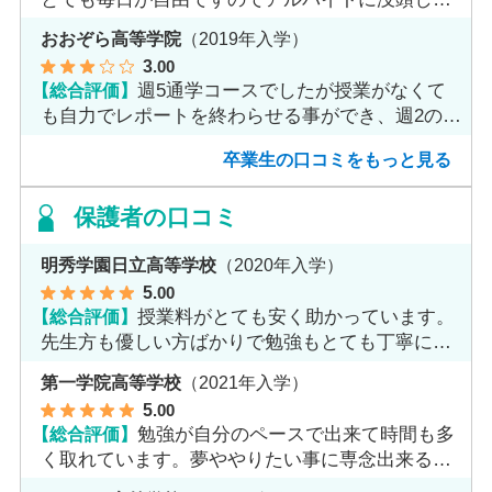
ました。
おおぞら高等学院
（2019年入学）
3
.00
【総合評価】
週5通学コースでしたが授業がなくて
も自力でレポートを終わらせる事ができ、週2のコ
ースへ変更しました。
卒業生の口コミをもっと見る
保護者の口コミ
明秀学園日立高等学校
（2020年入学）
5
.00
【総合評価】
授業料がとても安く助かっています。
先生方も優しい方ばかりで勉強もとても丁寧に教
えてくれてます。
第一学院高等学校
（2021年入学）
5
.00
【総合評価】
勉強が自分のペースで出来て時間も多
く取れています。夢ややりたい事に専念出来る点
で良いと思います。