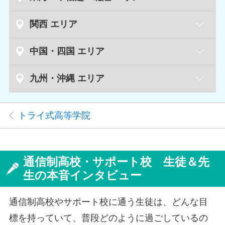
つくばキャンパス
新潟キャンパス
新潟県
関西 エリア
青森キャンパス
青森県
長岡キャンパス
宇都宮キャンパス
栃木県
草津キャンパス
滋賀県
中国・四国 エリア
足利キャンパス
盛岡キャンパス
岩手県
富山キャンパス
富山県
小山キャンパス
鳥取キャンパス
鳥取県
九州・沖縄 エリア
京都駅前キャンパス
京都府
仙台キャンパス
宮城県
丸太町キャンパス
金沢キャンパス
石川県
高崎キャンパス
群馬県
泉中央キャンパス
福岡天神キャンパス
福岡県
松江キャンパス
島根県
丹波橋キャンパス
トライ式高等学院
小倉キャンパス
福井キャンパス
福井県
大宮キャンパス
埼玉県
秋田キャンパス
秋田県
久留米キャンパス
倉敷キャンパス
岡山県
天王寺キャンパス
大阪府
浦和キャンパス
岡山キャンパス
梅田キャンパス
甲府キャンパス
山梨県
通信制高校・サポート校 生徒＆先
川越キャンパス
山形キャンパス
山形県
佐賀キャンパス
佐賀県
京橋キャンパス
生の本音インタビュー
横川キャンパス
広島県
長野キャンパス
長野県
千葉キャンパス
千葉県
福島キャンパス
福島県
長崎キャンパス
長崎県
緑井キャンパス
三宮キャンパス
兵庫県
通信制高校やサポート校に通う生徒は、どんな目
松本キャンパス
西船橋キャンパス
郡山キャンパス
佐世保キャンパス
広島キャンパス
姫路キャンパス
標を持っていて、普段どのように過ごしているの
柏キャンパス