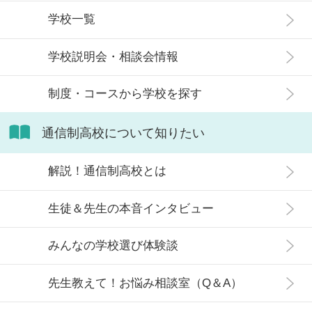
せた高校選びについて解説します。
増加傾向にあり、さまざまな生徒が
学校一覧
在籍しています。 この記事では、通
信制高校にはどのような生徒が通っ
学校説明会・相談会情報
ているかや、通信制高校に向いてい
ない生徒の特徴などについて解説し
制度・コースから学校を探す
ます。
通信制高校について知りたい
解説！通信制高校とは
生徒＆先生の本音インタビュー
みんなの学校選び体験談
先生教えて！お悩み相談室（Q＆A）