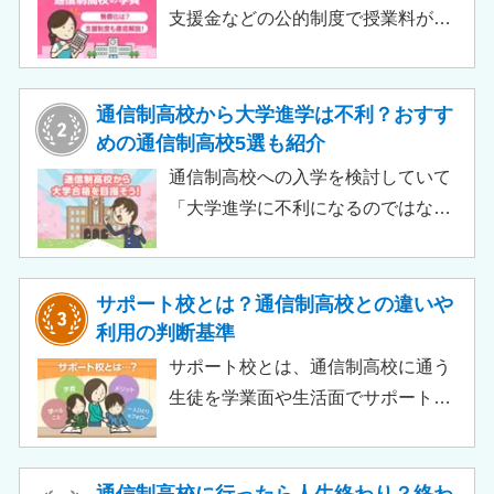
支援金などの公的制度で授業料が実
質無償化されるケースもあります。
この記事では、支給対象や支給額の
目安、申請時の注意点などをわかり
通信制高校から大学進学は不利？おすす
やすく解説します。費用負担を抑え
めの通信制高校5選も紹介
られるのでチェックしてみましょ
通信制高校への入学を検討していて
う。
「大学進学に不利になるのではない
か」「通信制高校から行ける大学は
ある？」と不安に思うご家庭もある
のではないでしょうか。 結論とし
サポート校とは？通信制高校との違いや
て、通信制高校に通っているからと
利用の判断基準
いって大学進学に不利になることは
サポート校とは、通信制高校に通う
ありません。中には、大学進学を想
生徒を学業面や生活面でサポートす
定したカリキュラムを用意している
る教育機関です。通信制高校へ通う
ケースも増えており、難関大学の合
生徒が、学校と合わせて利用するた
格実績を豊富にもつ学校もありま
め、サポート校のみでは高卒資格を