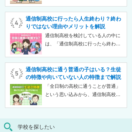
定したカリキュラムを用意している
る教育機関です。通信制高校へ通う
ケースも増えており、難関大学の合
生徒が、学校と合わせて利用するた
格実績を豊富にもつ学校もありま
め、サポート校のみでは高卒資格を
通信制高校に行ったら人生終わり？終わ
す。
取得できません。 ただし、個別の学
りではない理由やメリットを解説
習指導やスクールカウンセラーによ
通信制高校を検討している人の中に
る生活面での相談など手厚い支援が
は、「通信制高校に行ったら終わ
受けられるため、生徒がより楽しく
り」「通信制高校はやめとけ」とい
高校生活をおくるための助けとなる
うネガティブな情報を目にしたこと
でしょう。 この記事では、サポート
がある人もいるのではないでしょう
通信制高校に通う普通の子はいる？生徒
校の特徴や通信制高校との違い、メ
か。 結論から言うと、通信制高校に
の特徴や向いていない人の特徴まで解説
リット・デメリットについて解説し
行ったからといって「人生終了」で
「全日制の高校に通うことが普通」
ます。
は決してありません。通信制高校で
という思い込みから、通信制高校へ
は自分のペースで学べる、専門的な
の入学に不安や疑問をもつ人もいる
コースで好きなことを学べるといっ
のではないでしょうか。 通信制高校
た、多くのメリットがあります。 こ
は「不登校の生徒」や「持病のある
の記事では、通信制高校に行くこと
学校を探したい
生徒」などが通う学校という、先入