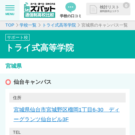
0
検討リスト
資料請求はコチラ
MENU
学校の口コミ
TOP
学校一覧
トライ式高等学院
宮城県のキャンパス一覧
MENU
資料請求リストに追加しました
サポート校
追加した学校を一覧で確認・まと
学校を探したい
トライ式高等学院
めて資料請求できます
通信制高校について知りたい
宮城県
はじめての方へ
仙台キャンパス
よくある質問
住所
宮城県仙台市宮城野区榴岡1丁目6-30 ディ
掲載を希望される学校様へ
ーグランツ仙台ビル3F
TEL