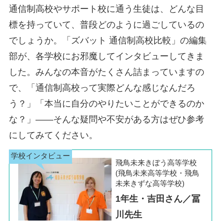
長崎キャンパス
長崎県
緑井キャンパス
三宮キャンパス
兵庫県
通信制高校やサポート校に通う生徒は、どんな目
松本キャンパス
西船橋キャンパス
佐世保キャンパス
広島キャンパス
姫路キャンパス
標を持っていて、普段どのように過ごしているの
柏キャンパス
西宮北口キャンパス
岐阜キャンパス
岐阜県
でしょうか。「ズバット 通信制高校比較」の編集
熊本駅前キャンパス
熊本県
新山口キャンパス
山口県
部が、各学校にお邪魔してインタビューしてきま
飯田橋キャンパス
東京都
西大寺キャンパス
奈良県
静岡キャンパス
静岡県
新宿キャンパス
した。みんなの本音がたくさん詰まっていますの
大分キャンパス
大分県
徳島キャンパス
徳島県
大和八木キャンパス
浜松キャンパス
豊洲キャンパス
で、「通信制高校って実際どんな感じなんだろ
生駒キャンパス
三島キャンパス
う？」「本当に自分のやりたいことができるのか
宮崎キャンパス
宮崎県
高松キャンパス
香川県
横浜キャンパス
神奈川県
な？」――そんな疑問や不安がある方はぜひ参考
和歌山キャンパス
和歌山県
千種キャンパス
愛知県
戸塚キャンパス
鹿児島中央キャンパス
鹿児島県
にしてみてください。
松山キャンパス
愛媛県
名駅キャンパス
上大岡キャンパス
金山キャンパス
小禄キャンパス
沖縄県
飛鳥未来きぼう高等学校
高知キャンパス
高知県
(飛鳥未来高等学校・飛鳥
那覇新都心キャンパス
未来きずな高等学校)
四日市キャンパス
三重県
1年生・吉田さん／冨
津駅前キャンパス
川先生