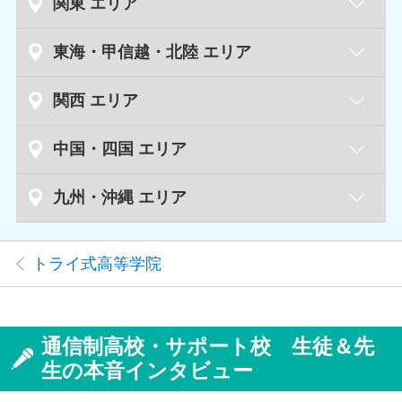
札幌キャンパス
北海道
関東 エリア
札幌円山キャンパス
水戸キャンパス
茨城県
東海・甲信越・北陸 エリア
新札幌キャンパス
つくばキャンパス
新潟キャンパス
新潟県
関西 エリア
青森キャンパス
青森県
長岡キャンパス
宇都宮キャンパス
栃木県
草津キャンパス
滋賀県
中国・四国 エリア
足利キャンパス
盛岡キャンパス
岩手県
富山キャンパス
富山県
小山キャンパス
鳥取キャンパス
鳥取県
九州・沖縄 エリア
京都駅前キャンパス
京都府
秋田キャンパス
秋田県
丸太町キャンパス
金沢キャンパス
石川県
高崎キャンパス
群馬県
福岡天神キャンパス
福岡県
松江キャンパス
島根県
丹波橋キャンパス
トライ式高等学院
山形キャンパス
山形県
小倉キャンパス
福井キャンパス
福井県
大宮キャンパス
埼玉県
久留米キャンパス
倉敷キャンパス
岡山県
天王寺キャンパス
大阪府
浦和キャンパス
福島キャンパス
福島県
岡山キャンパス
梅田キャンパス
甲府キャンパス
山梨県
通信制高校・サポート校 生徒＆先
川越キャンパス
郡山キャンパス
佐賀キャンパス
佐賀県
京橋キャンパス
生の本音インタビュー
横川キャンパス
広島県
長野キャンパス
長野県
千葉キャンパス
千葉県