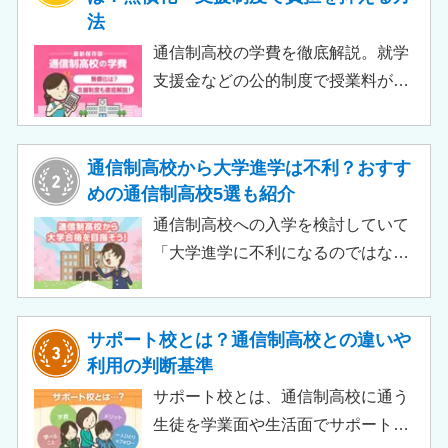
法
通信制高校の学費を徹底解説。就学
支援金などの公的制度で授業料が実
質無償化されるケースもあります。
この記事では、支給対象や支給額の
目安、申請時の注意点などをわかり
通信制高校から大学進学は不利？おすす
やすく解説します。費用負担を抑え
めの通信制高校5選も紹介
られるのでチェックしてみましょ
通信制高校への入学を検討していて
う。
「大学進学に不利になるのではない
か」「通信制高校から行ける大学は
ある？」と不安に思うご家庭もある
のではないでしょうか。 結論とし
サポート校とは？通信制高校との違いや
て、通信制高校に通っているからと
利用の判断基準
いって大学進学に不利になることは
サポート校とは、通信制高校に通う
ありません。中には、大学進学を想
生徒を学業面や生活面でサポートす