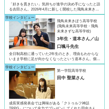
「好きを貫きたい」気持ちが進学の決め手になったと語
る吉田さん。2026年4月に新しく開校した飛鳥未来きぼ
う高等学校 柏キャンパスの1年生です。彼女は中学3年
生の公立入試直前に「自分らしく過ごしながら夢に近づ
飛鳥未来きぼう高等学校
ける環境を選びたい」と思い、進路変更を決意しまし
(飛鳥未来高等学校・飛鳥
た。今回は吉田さん、同キャンパスの冨川先生に、通信
未来きずな高等学校)
制高校の学校生活の様子や雰囲気、行事について語って
3年生・道本さん／山
いただきました。お互いの話からは、日々の何気ない会
話や行事を通じて育まれた、先生と生徒の温かな信頼関
口颯斗先生
係もうかがえました。
全日制高校に通っていた2年生のとき、理由もわからな
いまま学校に足が向かなくなったという道本さん。個別
相談会で感じた先生の「温かさ」を決め手に、飛鳥未来
きぼう高等学校の町田キャンパスへの転入を選びまし
第一学院高等学校
た。現在は同校に3年生として在籍しながら、オープン
田中 聖菜さん
キャンパスでは未来の後輩たちのサポート役「キャス
ト」として活躍しています。同校の山口颯斗先生ととも
に、通信制ならではの人との関わりや、自分らしく過ご
せる学校生活について語ってくれました。
成長実感発表会では興味がある「クトゥルフ神話
TRPG」について全力でプレゼンしてくれた田中さん