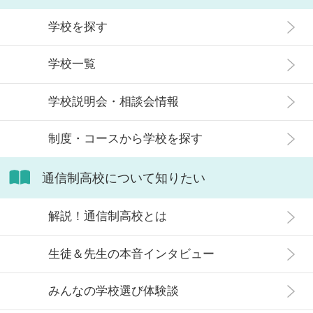
が人生終わりではない理由や、通う
観がある人もいるかもしれません。
メリット・デメリット、目標に合わ
学校を探す
実際には、通信制高校への入学者は
せた高校選びについて解説します。
増加傾向にあり、さまざまな生徒が
学校一覧
在籍しています。 この記事では、通
信制高校にはどのような生徒が通っ
学校説明会・相談会情報
ているかや、通信制高校に向いてい
ない生徒の特徴などについて解説し
制度・コースから学校を探す
ます。
通信制高校について知りたい
解説！通信制高校とは
生徒＆先生の本音インタビュー
みんなの学校選び体験談