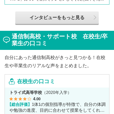
は、全日制高校での生活の中で体調を崩し、12月に第一
学院高等学校へ転入してこられました。短期間でレポー
トやスクーリングをこなしながら、自分らしく過ごせる
インタビューをもっと見る
ようになった2か月を振り返ってお話いただきました。
「通信制高校は家で一人で勉強するもの」というイメー
ジを持っていた田中さんですが、キャンパスでフェロー
通信制高校・サポート校 在校生/卒
（先生）や仲間に囲まれる中で、その不安は希望へと変
わったと言います。
業生の口コミ
自分にあった通信制高校がきっと見つかる！在校
生や卒業生のリアルな声をまとめました。
在校生の口コミ
トライ式高等学校
（2020年入学）
4
.00
【総合評価】
1体1の個別指導が特徴で、自分の体調
や勉強の進度、目的に合わせて授業をしてくれま